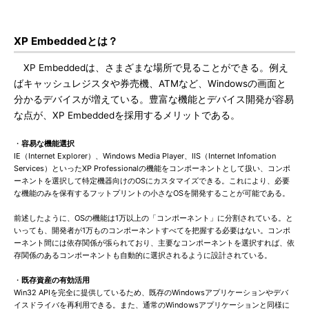
XP Embeddedとは？
XP Embeddedは、さまざまな場所で見ることができる。例え
ばキャッシュレジスタや券売機、ATMなど、Windowsの画面と
分かるデバイスが増えている。豊富な機能とデバイス開発が容易
な点が、XP Embeddedを採用するメリットである。
・
容易な機能選択
IE（Internet Explorer）、Windows Media Player、IIS（Internet Infomation
Services）といったXP Professionalの機能をコンポーネントとして扱い、コンポ
ーネントを選択して特定機器向けのOSにカスタマイズできる。これにより、必要
な機能のみを保有するフットプリントの小さなOSを開発することが可能である。
前述したように、OSの機能は1万以上の「コンポーネント」に分割されている。と
いっても、開発者が1万ものコンポーネントすべてを把握する必要はない。コンポ
ーネント間には依存関係が張られており、主要なコンポーネントを選択すれば、依
存関係のあるコンポーネントも自動的に選択されるように設計されている。
・
既存資産の有効活用
Win32 APIを完全に提供しているため、既存のWindowsアプリケーションやデバ
イスドライバを再利用できる。また、通常のWindowsアプリケーションと同様に