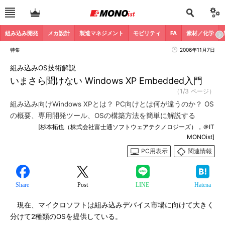
組み込み開発
メカ設計
製造マネジメント
モビリティ
FA
素材／化学
特集
2006年11月7日
組み込みOS技術解説
いまさら聞けない Windows XP Embedded入門
（1/3 ページ）
組み込み向けWindows XPとは？ PC向けとは何が違うのか？ OS
の概要、専用開発ツール、OSの構築方法を簡単に解説する
[杉本拓也（株式会社富士通ソフトウェアテクノロジーズ），＠IT
MONOist]
PC用表示
関連情報
Share
Post
LINE
Hatena
現在、マイクロソフトは組み込みデバイス市場に向けて大きく
分けて2種類のOSを提供している。