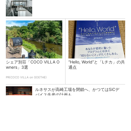
シェア別荘「COCO VILLA O
“Hello, World”と「Lチカ」の共
wners」3選
通点
PR(COCO VILLA on GOETHE)
ルネサスが高崎工場を閉鎖へ、かつてはSiCデ
バイス生産の計画も
ペロブスカイト太陽電池の量産に有効なイン
ク、従来比で1.5倍の性能向上