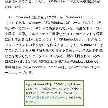
容易に利用できる。ただし、XP Professionalよりも機能は限定
されている。
XP Embeddedと並ぶもう1つのOSが「Windows CE 5.0」
（注）である。Windows CEはWindows XPベースではなく、機
能がすべてコンポーネントで構成されている。高度なネットワー
ク環境、多彩なマルチメディア機能などのコンポーネントを必要
に応じて組み合わせることにより、XP Embeddedよりもさらに
フットプリントの小さなOSを作成できる。また、Windows CEは
プロセスによるメモリ保護機能やマイクロ秒レベルでの応答性能
などを追求したリアルタイムOSである。現在注目されているW-
ZERO3やhTc Zなどの携帯電話に採用されたWindows Mobileや、
車載端末向けのWindows Automotiveは、このWindows CEがベ
ースになっている。
※注：Windows CEは、2006年に「Windows
CE 6」として大幅なバージョンアップが予定さ
れているが、これについては、「
Windows
CE6で刷新されたアーキテクチャ
」を参照いた
だきたい。