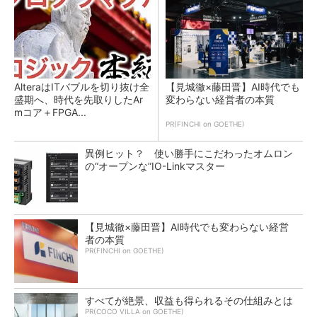
AlteraはITバブルを切り抜け全
【見城徹×藤田晋】AI時代でも
盛期へ、時代を先取りしたAr
変わらない経営者の本質
mコア＋FPGA...
PR(FINCHI on GOETHE)
異例ヒット？ 使い勝手にこだわったオムロン
の“オープンな”IO-Linkマスター
【見城徹×藤田晋】AI時代でも変わらない経営
者の本質
PR(FINCHI on GOETHE)
すべてが絶景、収益も得られるその仕組みとは
PR(COCO VILLA on GOETHE)