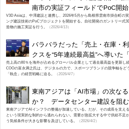
南市の実証フィールドでPoC開始
V3D Asiaは、中澤建設と連携し、2026年5月から島根県雲南市掛合町
ング建設技術のPoCプロジェクトを開始する。自社開発のガントリー式3
造物の施工実証を行う。
（2026/4/13）
バラバラだった「売上・在庫・利
クスを“5年連続最高益”へ導いた「
売上高の80％を海外が占めるグローバル企業として過去最高益を更新し
COOの富永満之氏は、デジタルの力で、スポーツブランドの競争軸をど
「執念」の経営戦略に迫る。
（2026/4/7）
東南アジアは「AI市場」の次な
か？ データセンター建設を阻む“
東南アジアでAIインフラの整備が加速している。だが、その成長を支え
という現実的な制約から逃れられない。需要が急拡大する中で供給不足
う気候条件が大きな影響を及ぼしている。
（2026/4/2）