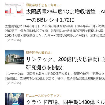
通期業績予想も上方修正：
太陽誘電26年度1Qは増収増益 
ーのBBレシオ1.72に
太陽誘電は2026年8月5日、2027年3月期第1四半期（2026年4～6月）
9700万円で前年同期比10.7％増、営業利益は48億1800万円で同53.3％増
1560.4％増と増収増益した。AIサーバ需要の好調などを受け、通期の
（2026/8/6）
研究開発の最前線：
リンテック、200億円投じ福岡
研究拠点を開設
リンテックは、福岡県糸島市に約200億円を投じ、新研究施設「半導体
同施設は、2028年10月に竣工予定で、導体／電子部品製造工程用材料
（2026/8/5）
ITニュースピックアップ：
クラウド市場、四半期1430億ド