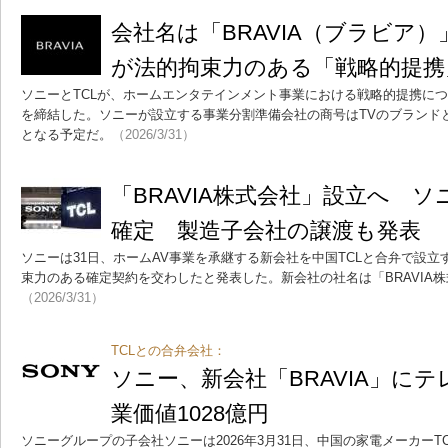
会社名は「BRAVIA（ブラビア）
が法的拘束力のある「戦略的提携
ソニーとTCLが、ホームエンタテインメント事業における戦略的提携に
を締結した。ソニーが設立する事業分割準備会社の商号はTVのブランドと
となる予定だ。
（2026/3/31）
「BRAVIA株式会社」設立へ ソ
確定 製造子会社の譲渡も発表
ソニーは31日、ホームAV事業を承継する新会社を中国TCLと合弁で設
束力のある確定契約を交わしたと発表した。新会社の社名は「BRAVIA
（2026/3/31）
TCLとの合弁会社：
ソニー、新会社「BRAVIA」に
業価値1028億円
ソニーグループの子会社ソニーは2026年3月31日、中国の家電メーカーTCL El