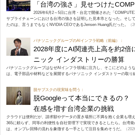
「台湾の強さ」見せつけたCOMPUTEX
2026年6月2～5日に台湾・台北で開催された「COMPUTEX 
サプライチェーンにおける台湾の強さを証明した見本市となった。そし
たのは、言うまでもなくNVIDIA CEOであるJensen Huang氏だった。
（2
パナソニックグループのAIインフラ戦略（前編）：
2028年度にAI関連売上高を約2
ニック インダストリーの勝算
パナソニックグループはなぜAIインフラ領域に注力し、そこにどのよう
は、電子部品や材料などを展開するパナソニック インダストリーの取り
脱サブスクの現実味を問う：
脱Googleって本当にできるの
在感を増す台湾企業の挑戦
クラウドは便利だが、請求額やデータの置き場所に不満を抱く企業も増えている。Goo
365に頼らず、同等の利便性を自社管理下で実現できるとしたら。台湾発のS
は、オンプレ回帰の流れを象徴する一手として注目を集めそうだ。
（202