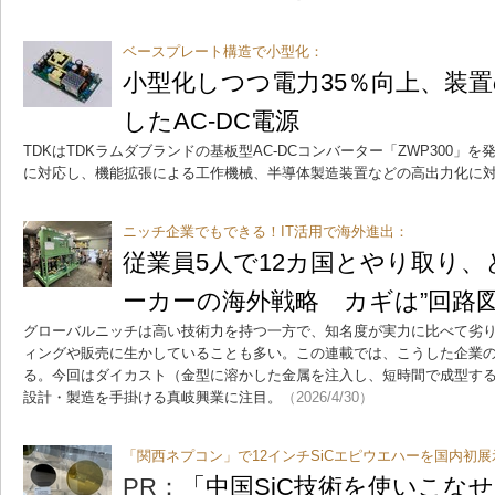
ベースプレート構造で小型化：
小型化しつつ電力35％向上、装
したAC-DC電源
TDKはTDKラムダブランドの基板型AC-DCコンバーター「ZWP300」を
に対応し、機能拡張による工作機械、半導体製造装置などの高出力化に
ニッチ企業でもできる！IT活用で海外進出：
従業員5人で12カ国とやり取り
ーカーの海外戦略 カギは”回路
グローバルニッチは高い技術力を持つ一方で、知名度が実力に比べて劣り
ィングや販売に生かしていることも多い。この連載では、こうした企業の
る。今回はダイカスト（金型に溶かした金属を注入し、短時間で成型す
設計・製造を手掛ける真岐興業に注目。
（2026/4/30）
「関西ネプコン」で12インチSiCエピウエハーを国内初展
PR：
「中国SiC技術を使いこな