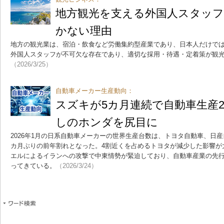
地方観光を支える外国人スタッ
かない理由
地方の観光業は、宿泊・飲食など労働集約型産業であり、日本人だけで
外国人スタッフが不可欠な存在であり、適切な採用・待遇・定着策が観
（2026/3/25）
自動車メーカー生産動向：
スズキが5カ月連続で自動車生産
しのホンダを尻目に
2026年1月の日系自動車メーカーの世界生産台数は、トヨタ自動車、日産
カ月ぶりの前年割れとなった。4割近くを占めるトヨタが減少した影響が
エルによるイランへの攻撃で中東情勢が緊迫しており、自動車産業の先
ってきている。
（2026/3/24）