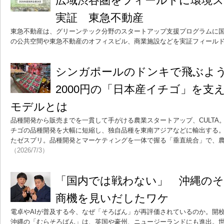
広域渋谷圏をフィールドに環境ス
実証 東急不動産
東急不動産は、グリーンテック分野のスタートアップ支援プログラムに国
の公共空間や東急不動産のオフィスビル、商業施設などを実証フィール
シンガポールのドンキで飛ぶよう
2000円の「日本産イチゴ」を支
モデルとは
品種開発から販売までを一貫して手がける農業スタートアップ、CULTA
チゴの品種開発を大幅に短縮し、独自品種を東南アジアなどに輸出する
たゼスプリ。品種開発とマーケティングを一体で握る「垂直統合」で、
（2026/7/3）
「国内では戦わない」 沖縄の
商機を見いだしたワケ
電卓やAIが普及する今、なぜ「そろばん」が再評価されているのか。開校
沖縄の「むらそろばん」は、英国や豪州、ニュージーランドにも進出。