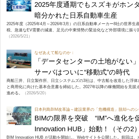
2025年度通期でもスズキがホン
暗分かれた日系自動車生産
2025年度（2025年4月～2026年3月）の日系自動車メーカー8社の世
税、急速なEV需要の減速、足元の中東情勢の緊迫化など外部環境に振り
（2026/5/21）
なぜあえて船なのか：
「データセンターの土地がない
サーバはついに“移動式”の時代
商船三井、日立製作所、日立システムズの3社は、中古船を改造した浮体
と商用化に向けた基本合意書を締結した。2027年以降の稼働開始を見据
進める。
（2026/5/20）
日本列島BIM改革論～建設業界の「危機構造」脱却へのシ
BIMの限界を突破 “IM”へ進化を
Innovation HUB」始動！（その2
BIM Innovation HUB が活動を開始し、Webサイトを公開した。