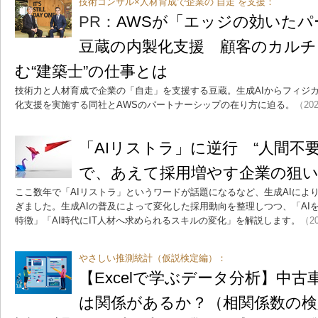
技術コンサル×人材育成で企業の“自走”を支援：
PR：
AWSが「エッジの効いた
豆蔵の内製化支援 顧客のカルチ
む“建築士”の仕事とは
技術力と人材育成で企業の「自走」を支援する豆蔵。生成AIからフィジカ
化支援を実施する同社とAWSのパートナーシップの在り方に迫る。
（202
「AIリストラ」に逆行 “人間不
で、あえて採用増やす企業の狙
ここ数年で「AIリストラ」というワードが話題になるなど、生成AIによ
ぎました。生成AIの普及によって変化した採用動向を整理しつつ、「AI
特徴」「AI時代にIT人材へ求められるスキルの変化」を解説します。
（20
やさしい推測統計（仮説検定編）：
【Excelで学ぶデータ分析】中
は関係があるか？（相関係数の検