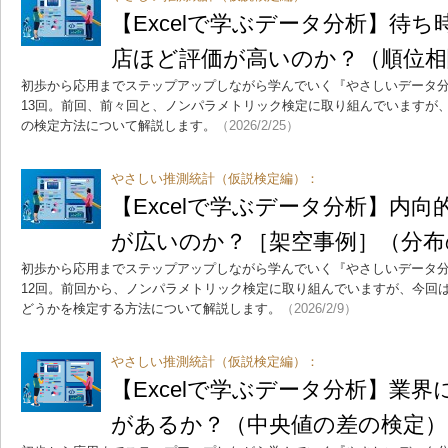
【Excelで学ぶデータ分析】待
店ほど評価が高いのか？（順位相
初歩から応用までステップアップしながら学んでいく『やさしいデータ
13回。前回、前々回と、ノンパラメトリック検定に取り組んでいますが
の検定方法について解説します。
（2026/2/25）
やさしい推測統計（仮説検定編）：
【Excelで学ぶデータ分析】内
が広いのか？［架空事例］（分布
初歩から応用までステップアップしながら学んでいく『やさしいデータ
12回。前回から、ノンパラメトリック検定に取り組んでいますが、今回
どうかを検定する方法について解説します。
（2026/2/9）
やさしい推測統計（仮説検定編）：
【Excelで学ぶデータ分析】業
があるか？（中央値の差の検定）