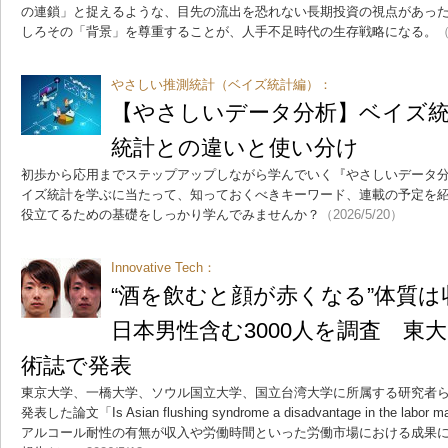
の連鎖」と捉えるような、目先の流出を恐れない長期投資の視点があっ
しろその「背景」を尊重することが、人手不足時代の生存戦略になる。
（
やさしい推測統計（ベイズ統計編）：
【やさしいデータ分析】ベイズ統
統計との違いと使い分け
初歩から応用までステップアップしながら学んでいく『やさしいデータ分
イズ統計を学ぶに当たって、知っておくべきキーワード、連載の予定を
役立てるための基礎をしっかり学んでみませんか？
（2026/5/20）
Innovative Tech：
“酒を飲むと顔が赤くなる”体質
日本男性含む3000人を調査 東大
術誌で発表
東京大学、一橋大学、ソウル国立大学、国立台湾大学に所属する研究者らが2023年
発表した論文「Is Asian flushing syndrome a disadvantage in the 
アルコール耐性の有無が収入や労働時間といった労働市場における成果