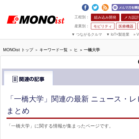
組み込み開発
メカ設計
モビリティ
医療機器
▼
つながるクルマ
▼
IoT×製造業
»
V
MONOist トップ
キーワード一覧
ヒ
一橋大学
>
>
>
「一橋大学」関連の最新 ニュース・レ
まとめ
「一橋大学」に関する情報が集まったページです。