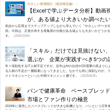
やさしい推測統計（仮説検定編）：
【Excelで学ぶデータ分析】動
が、ある値より大きいか調べた
初歩から応用までステップアップしながら学んでいく『やさしいデータ分
回。今回は、正規分布する母集団の分散がある値よりも大きいかどうか
す。
（2025/10/9）
「スキル」だけでは見抜けない、“
選ぶか 企業が実践すべき5つの
年々深刻化するIT人材不足ですが、近年はAIの台頭やDX需要の高まり
る人材の不足が一層顕著になってきました。なかでも特に深刻なのが、
クトマネジャーといった中間マネジメント層です。
（2025/9/25）
パンで健康革命 ベースブレッ
市場とファン作りの極意
2019年に発売したベースブレッドが大きな転機となり、パンという日常