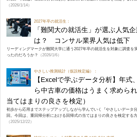
（2026/1/14）
2027年卒の就活生：
「難関大の就活生」が選ぶ人気企
は？ コンサル業界人気は低下
リーディングマークが難関大学に通う2027年卒の就活生を対象に調査を
ったのだろうか？
（2026/1/6）
やさしい推測統計（仮説検定編）：
【Excelで学ぶデータ分析】年
ら中古車の価格はうまく求めら
当てはまりの良さを検定）
初歩から応用までステップアップしながら学んでいく『やさしいデータ分
回。今回は、重回帰分析における回帰式の当てはまりの良さを検定する
（2025/12/22）