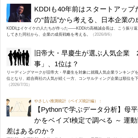
KDDIも40年前はスタートアッ
の“昔話”から考える、日本企業の
KDDIはイケイケの人たちが作った――KDDIの高橋誠会長は、こう振り返
してきた同社から、企業の成長戦略を考える。
（2026/8/6）
旧帝大・早慶生が選ぶ人気企業 
事」、1位は？
リーディングマークが旧帝大・早慶生を対象に就職人気企業ランキング
位となり、総合商社の人気が続く一方、コンサルティング企業は順位を
（2026/7/31）
やさしい推測統計（ベイズ統計編）：
【Pythonで学ぶデータ分析】
かをベイズt検定で調べる ～ 運
差はあるのか？