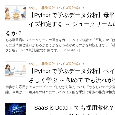
やさしい推測統計（ベイズ統計編）：
【Pythonで学ぶデータ分析】
イズ推定する ～ シュークリーム
るか？
ある喫茶店のシュークリームの重さを例に、ベイズ統計で「平均」や「
らに基準値と違いがあるかどうかをどう確かめるのかを解説します。『社
タ分析』ベイズ統計編の第3回です。
（2026/6/17）
やさしい推測統計（ベイズ統計編）：
【Pythonで学ぶデータ分析】
さしく学ぶ ～ 初めてでも流れ
初歩から応用までステップアップしながら学んでいく『やさしいデータ分
編。今回は、二項分布の確率についてベイズ的な手法で母数の推定や検
「SaaS is Dead」でも採用激