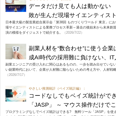
データだけ見ても人は動かない 
敗が生んだ現場サイエンティス
日本最大級の製造業総合展示会「第38回 ものづくりワールド 東京」に
場サイエンティストによる業務プロセス革新～過去の後始末から未来創
演の模様をダイジェストで紹介する。
（2026/7/22）
副業人材を“数合わせ”に使う企業
成AI時代の採用難に負けない、I
副業エンジニアの受け入れに関心はあるものの、一歩を踏み出せていな
い副業時代において、企業が人材難に陥らないための考え方や、人材戦
（2026/7/17）
やさしい推測統計（ベイズ統計編）：
コードなしでもベイズ統計がで
「JASP」 ～ マウス操作だけ
プログラミングなしでベイズ統計はできる? 無料ツール「JASP」を使