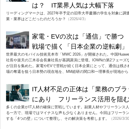
は？ IT業界人気は大幅下落
リーディングマークは、2027年卒予定の旧帝大早慶層の学生を対象に調
業・業界はどこだったのだろうか？
（2026/4/3）
家電・EVの次は「通信」で勝つ
戦場で描く「日本企業の逆転劇」
世界最大のモバイル技術見本市「MWC 2026」が開催された。中国Huaw
社長や楽天の三木谷会長兼社長が基調講演に登壇。IOWNの第2フェーズ
が注目を集めた。家電やEVで苦戦が続く日本企業にとって、通信は残さ
場の奪還を狙う日本勢の現在地を、MM総研の関口和一理事長が現地から
IT人材不足の正体は「業務のブ
にあり フリーランス活用を阻む“
多くの企業がIT人材の確保に苦戦しています。副業人材やフリーランス
る一方で、現場ではマイナスな声も少なくありません。今回はフリーラ
する「4つの壁」について整理し、その解決策を考察します。
（2026/3/3