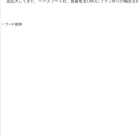
急拡大してきた、ベースフード社。齋藤竜太CMOにファン作りの極意を