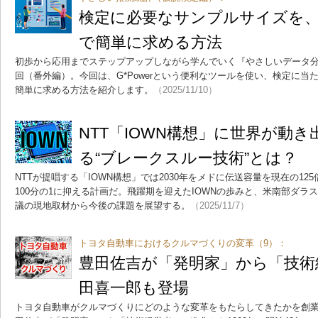
検定に必要なサンプルサイズを、無
で簡単に求める方法
初歩から応用までステップアップしながら学んでいく『やさしいデータ分
回（番外編）。今回は、G*Powerという便利なツールを使い、検定に
簡単に求める方法を紹介します。
（2025/11/10）
NTT「IOWN構想」に世界が動
る“ブレークスルー技術”とは？
NTTが提唱する「IOWN構想」では2030年をメドに伝送容量を現在の125
100分の1に抑える計画だ。飛躍期を迎えたIOWNの歩みと、米南部ダラ
議の現地取材から今後の課題を展望する。
（2025/11/7）
トヨタ自動車におけるクルマづくりの変革（9）：
豊田佐吉が「発明家」から「技術
田喜一郎も登場
トヨタ自動車がクルマづくりにどのような変革をもたらしてきたかを創業