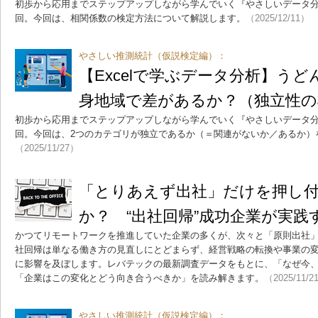
初歩から応用までステップアップしながら学んでいく『やさしいデータ分
回。今回は、相関係数の検定方法について解説します。
（2025/12/11）
やさしい推測統計（仮説検定編）：
【Excelで学ぶデータ分析】う
身地域で差があるか？（独立性の
初歩から応用までステップアップしながら学んでいく『やさしいデータ分
回。今回は、2つのカテゴリが独立であるか（＝関連がないか／あるか）
（2025/11/27）
「とりあえず出社」だけを押し
か？ “出社回帰”成功企業が実践
かつてリモートワークを推進していた企業の多くが、次々と「原則出社
社回帰は単なる働き方の見直しにとどまらず、経営戦略の転換や事業の
に影響を及ぼします。レバテックの最新調査データをもとに、「なぜ今
「企業はこの変化とどう向き合うべきか」を読み解きます。
（2025/11/2
やさしい推測統計（仮説検定編）：