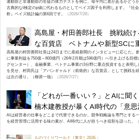
運動部と非運動部の生徒の体力テストを例に、母平均に差があるかどう
古典的なt検定のp値に代わるものとしてベイズ因子を利用します。『社
析』ベイズ統計編の第6回です。
（2026/7/29）
高島屋・村田善郎社長 挑戦続け
な百貨店 ベトナムや新型SCに重点投
高島屋の村田善郎社長は24日までに産経新聞のインタビューに応じた。創業2
に事業利益を750億～800億円（26年2月期は596億円）へ引き上げる目
グセンター）、金融事業、ベトナム事業の3分野に重点投資すると表明し
を見せ、村田氏は「アバンギャルド（前衛的）な百貨店」として挑戦を
は次の通り。（柳原一哉）
（2026/7/27）
「どれが一番いい？」とAIに聞
楠木建教授が暴くAI時代の「意
AIは経営者の仕事をどこまで代替できるのか。競争戦略論を専門とする一
を経営管理に活用する味の素が、AI時代に人が担うべき役割を語った。
（
ものづくりワールド［東京］2026：