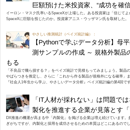
巨額預けた米投資家、“成功を確信
イーロン・マスク氏率いるSpaceXが上場した。ある投資家は「信じて
SpaceXに巨額を投じたのか。投資家アニス・ウッザマン氏を取材した。
やさしい推測統計（ベイズ統計編）：
【Pythonで学ぶデータ分析】
測サンプルの作成 ～ 規格外製
もる
「不良品で幾ら損する？」をベイズ統計で見積もってみましょう。製品
やばらつきを推定し、さらに「これから作る製品が規格外になる確率」まで
『社会人1年生から学ぶ、やさしいデータ分析』ベイズ統計編の第4回で
「IT人材が採れない」は問題では
製化を推進する企業が見落とす「
DX推進の機運が高まる中「内製化」を掲げる企業は増え続けています。多
ぎがちですが、内製化と採用を成功させるための本質はどこにあるので