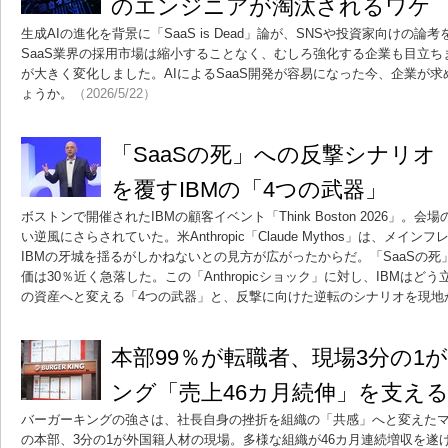
のエンジニアが淘汰されるワケ
生成AIの進化を背景に「SaaS is Dead」論が、SNSや投資家向けの
SaaS業界の採用市場は縮小することなく、むしろ強化する企業も目立
が大きく変化しました。AIによるSaaS開発が容易になった今、企業が求
ょうか。
（2026/5/22）
「SaaSの死」への反撃シナリオ An
を覆すIBMの「4つの武器」
ボストンで開催されたIBMの顧客イベント「Think Boston 2026」
い逆風にさらされていた。米Anthropic「Claude Mythos」は、メ
IBMの牙城を揺るがしかねないとの見方が広がったからだ。「SaaSの死
価は30％近く急落した。この「Anthropicショック」に対し、IBMはど
の資産へと変える「4つの武器」と、反撃に向けた逆転のシナリオを現地
本部99％が転職者、現場3分の1
ング「売上46カ月続伸」を支え
バーガーキングの強さは、社長自身の挫折を組織の「共感」へと変えたマ
の本部、3分の1が外国籍人材の現場。多様な組織が46カ月連続増収を遂