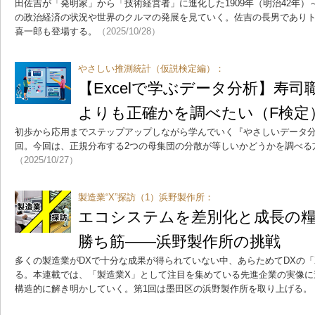
田佐吉が「発明家」から「技術経営者」に進化した1909年（明治42年）～
の政治経済の状況や世界のクルマの発展を見ていく。佐吉の長男であり
喜一郎も登場する。
（2025/10/28）
やさしい推測統計（仮説検定編）：
【Excelで学ぶデータ分析】寿
よりも正確かを調べたい（F検定
初歩から応用までステップアップしながら学んでいく『やさしいデータ分
回。今回は、正規分布する2つの母集団の分散が等しいかどうかを調べる
（2025/10/27）
製造業“X”探訪（1）浜野製作所：
エコシステムを差別化と成長の
勝ち筋――浜野製作所の挑戦
多くの製造業がDXで十分な成果が得られていない中、あらためてDXの
る。本連載では、「製造業X」として注目を集めている先進企業の実像に
構造的に解き明かしていく。第1回は墨田区の浜野製作所を取り上げる。