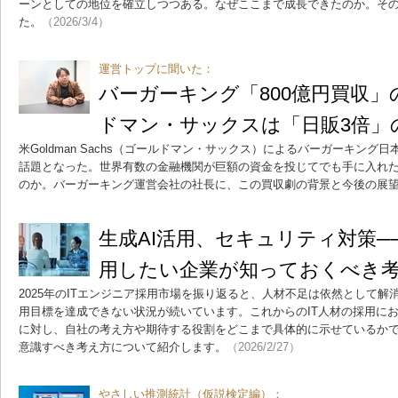
ーンとしての地位を確立しつつある。なぜここまで成長できたのか。そ
た。
（2026/3/4）
運営トップに聞いた：
バーガーキング「800億円買収
ドマン・サックスは「日販3倍」
米Goldman Sachs（ゴールドマン・サックス）によるバーガーキン
話題となった。世界有数の金融機関が巨額の資金を投じてでも手に入れ
のか。バーガーキング運営会社の社長に、この買収劇の背景と今後の展
生成AI活用、セキュリティ対策─
用したい企業が知っておくべき
2025年のITエンジニア採用市場を振り返ると、人材不足は依然として
用目標を達成できない状況が続いています。これからのIT人材の採用に
に対し、自社の考え方や期待する役割をどこまで具体的に示せているか
意識すべき考え方について紹介します。
（2026/2/27）
やさしい推測統計（仮説検定編）：