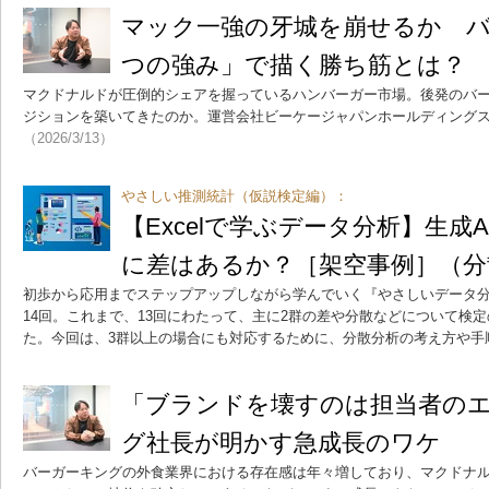
マック一強の牙城を崩せるか バ
つの強み」で描く勝ち筋とは？
マクドナルドが圧倒的シェアを握っているハンバーガー市場。後発のバ
ジションを築いてきたのか。運営会社ビーケージャパンホールディング
（2026/3/13）
やさしい推測統計（仮説検定編）：
【Excelで学ぶデータ分析】生成
に差はあるか？［架空事例］（分
初歩から応用までステップアップしながら学んでいく『やさしいデータ
14回。これまで、13回にわたって、主に2群の差や分散などについて検
た。今回は、3群以上の場合にも対応するために、分散分析の考え方や手
「ブランドを壊すのは担当者の
グ社長が明かす急成長のワケ
バーガーキングの外食業界における存在感は年々増しており、マクドナ