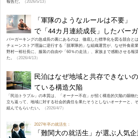
報告だ。
（2026/5/13）
「軍隊のようなルールは不要」
で「44カ月連続成長」したバー
バーガーキングの急成長の裏にあるのは、徹底した標準化を図る競合と
チェーンストア理論に逆行する「脱軍隊的」な組織運営が、なぜ外食産
野村一裕社長に、服装の自由や「60％の走法」、家族まで感動させる報
た。
（2026/4/13）
民泊はなぜ地域と共存できない
ている構造欠陥
「民泊トラブル」の本質は、「オーナー不在」が招く構造的欠陥の賜物
立ち返って、地域に対する社会的責任を果たそうとしないオーナーと、
組んでもらいたい。
（2026/4/7）
2027年卒の就活生：
「難関大の就活生」が選ぶ人気企