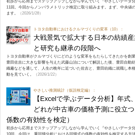
初歩から応用までステップアップしながら学んでいく『やさしいデータ
11回。今回からノンパラメトリック検定に取り組みます。まず、中央値
ます。
（2026/1/28）
トヨタ自動車におけるクルマづくりの変革（10）：
大戦景気で拡大する日本の紡績産
と研究も継承の段階へ
トヨタ自動車がクルマづくりにどのような変革をもたらしてきたかを創業
豊田佐吉に大きな影響を与えた武藤山治について解説した後、豊田自動
織廠などを通して、人生の晩年に近づいた佐吉と、豊田紡織に就職し本
動を見ていく。
（2026/1/22）
やさしい推測統計（仮説検定編）：
【Excelで学ぶデータ分析】年
どれが中古車の価格予測に役立つ
係数の有効性を検定）
初歩から応用までステップアップしながら学んでいく『やさしいデータ
10回。今回は、重回帰分析における回帰式の係数の有効性を検定する方