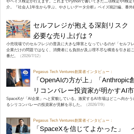
やベイズ検定が行えます。これまでPythonで書いてきた二項検定やt検定
介。『社会人1年生から学ぶ、やさしいデータ分析』ベイズ統計編、番外
セルフレジが抱える深刻リスク 
必要な売り上げは？
小売現場でのセルフレジの普及に大きな障害となっているのが「セルフ
企業だけの問題ではなく、消費者にも負担が及ぶ理不尽な構造を引き起こ
番だ。
（2026/7/12）
Pegasus Tech Ventures創業者インタビュー：
「OpenAIの方が上」「Anthrop
リコンバレー投資家が明かすAI
SpaceXが「AI企業」へと変貌している。激変するAI市場はどこへ向かうのか。
るシリコンバレーの投資家が見解を示した。
（2026/7/9）
Pegasus Tech Ventures創業者インタビュー：
「SpaceXを信じてよかった」