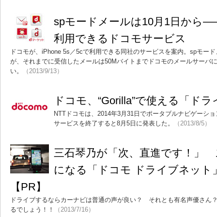
spモードメールは10月1日から――iP
利用できるドコモサービス
ドコモが、iPhone 5s／5cで利用できる同社のサービスを案内。spモー
が、それまでに受信したメールは50Mバイトまでドコモのメールサーバに
い。
（2013/9/13）
ドコモ、“Gorilla”で使える「
NTTドコモは、2014年3月31日でポータブルナビゲーシ
サービスを終了すると8月5日に発表した。
（2013/8/5）
三石琴乃が「次、直進です！」 
になる「ドコモ ドライブネット
【PR】
ドライブするならカーナビは普通の声が良い？ それとも有名声優さん
るでしょう！！
（2013/7/16）