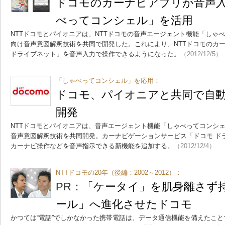
ドコモのカーナビアプリが音声
べってコンシェル」を活用
NTTドコモとパイオニアは、NTTドコモの音声エージェント機能「しゃ
向け音声意図解釈技術を共同で開発した。これにより、NTTドコモのカ
ドライブネット」を音声入力で操作できるようになった。
（2012/12/5）
「しゃべってコンシェル」を応用：
ドコモ、パイオニアと共同で自
開発
NTTドコモとパイオニアは、音声エージェント機能「しゃべってコンシ
音声意図解釈技術を共同開発。カーナビゲーションサービス「ドコモ ド
カーナビ操作などを音声指示できる新機能を追加する。
（2012/12/4）
NTTドコモの20年（後編：2002～2012）：
PR：
「ケータイ」を肌身離さず
ール」へ進化させたドコモ
かつては“電話”でしかなかった携帯電話は、データ通信機能を備えたこ