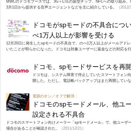
MWCのドコモブースでは、3G＋LTEの新型チップ、NFCへの取り組み
3月1日から提供する音声エージェントなどを主に紹介している。
（2012/
ドコモがspモードの不具合につ
べ1万人以上が影響を受ける
12月20日に発生したspモードの不具合で、のべ1万人以上がメールアド
いたことが明らかになった。ドコモは対象ユーザーに返金などの対応を
ドコモ、spモードサービスを再
ドコモは、システム障害で停止していたスマートフォン向
開した。ただし、電話帳バックアップはまだ再開してい
電源のオン／オフで解消：
ドコモのspモードメール、他ユ
設定される不具合
ドコモのスマートフォン向けメーラー「spモードメール」で、他ユーザ
場合があることが確認された。
（2011/12/21）