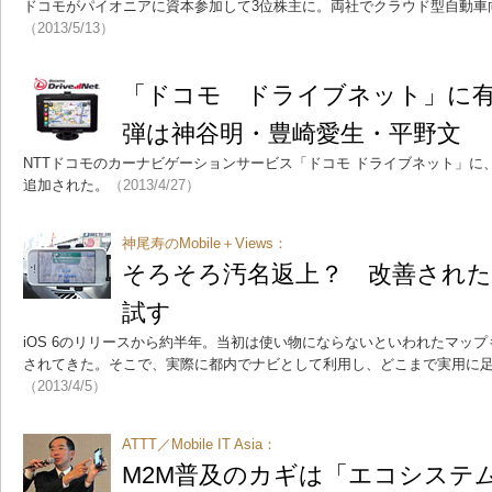
ドコモがパイオニアに資本参加して3位株主に。両社でクラウド型自動車
（2013/5/13）
「ドコモ ドライブネット」に有
弾は神谷明・豊崎愛生・平野文
NTTドコモのカーナビゲーションサービス「ドコモ ドライブネット」に
追加された。
（2013/4/27）
神尾寿のMobile＋Views：
そろそろ汚名返上？ 改善された
試す
iOS 6のリリースから約半年。当初は使い物にならないといわれたマップも、
されてきた。そこで、実際に都内でナビとして利用し、どこまで実用に
（2013/4/5）
ATTT／Mobile IT Asia：
M2M普及のカギは「エコシステ