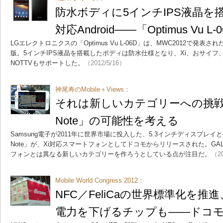
防水ボディに5インチIPS液晶を搭
対応Android――「Optimus Vu L-
LGエレクトロニクスの「Optimus Vu L-06D」は、MWC2012で発表された
版。5インチIPS液晶を搭載したボディは防水仕様となり、Xi、おサイ
NOTTVもサポートした。
（2012/5/16）
神尾寿のMobile＋Views：
それは新しいカテゴリーへの挑戦―
Note」の可能性を考える
Samsung電子が2011年に世界市場に投入した、5.3インチディスプレイ
Note」が、Xi対応スマートフォンとしてドコモからリリースされた。GAL
フォンとは異なる新しいカテゴリーを作ろうとしている点が注目だ。
（20
Mobile World Congress 2012：
NFC／FeliCaの世界標準化を推
電力を下げるチップも――ドコ