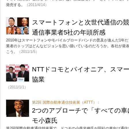
発売する。
（2011/4/14）
スマートフォンと次世代通信の
通信事業者5社の年頭所感
2010年はスマートフォンやモバイルブロードバンドの普及が進んだ1年
業者のトップはどんなビジョンを思い描いているのだろうか。各社が発表し
こう。
（2011/1/5）
NTTドコモとパイオニア、スマ
協業
（2011/1/1）
第2回 国際自動車通信技術展（ATTT）：
2つのアプローチで「すべての車
モ小森氏
第2回国際自動車通信技術展で、ドコモの小森光修氏が同社の車向け通信