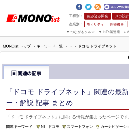
組み込み開発
メカ設計
モビリティ
医療機器
▼
つながるクルマ
▼
IoT×製造業
»
V
MONOist トップ
キーワード一覧
ト
ドコモ ドライブネット
>
>
>
「ドコモ ドライブネット」関連の最新
ー・解説 記事 まとめ
「ドコモ ドライブネット」に関する情報が集まったページです
関連キーワード
NTTドコモ
スマートフォン
カーナビゲーシ