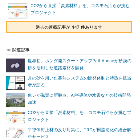
CO2から直接「炭素材料」を、コスモ石油らが挑む
プロジェクト
過去の連載記事が 447 件あります
関連記事
世界初、ホンダ発スタートアップPathAheadが砂漠の
砂を活用した道路素材を開発
月の砂を用いた蓄熱システムの開発体制と特徴を担当
者が語る
東レが滋賀に新拠点、AI半導体や水素などの技術開発
加速
CO2から直接「炭素材料」を、コスモ石油らが挑むプ
ロジェクト
半導体封止材の反り対策に、TRCが樹脂硬化の総合解
析サービス