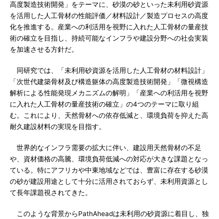
高度製造技術開発」をテーマに、砂漠の砂といった未利用砂資源
を活用した人工骨材の性能評価／材料設計／製造プロセスの高度
化を推進する。産業への利活用を視野に入れた人工骨材の量産技
術の確立を目指し、持続可能なインフラや建設分野への社会実装
を加速させる方針だ。
同研究では、「未利用砂資源を活用した人工骨材の材料設計」
「次世代建築骨材及び構造躯体の高度製造技術開発」「微視構造
解析による性能発現メカニズムの解明」「産業への利活用を視野
に入れた人工骨材の量産技術の確立」の4つのテーマに取り組
む。これにより、天然骨材への依存低減と、環境負荷を抑えた高
耐久建設材料の実現を目指す。
世界的なインフラ需要の拡大に伴い、建設用天然骨材の不足
や、資材価格の高騰、環境負荷低減への対応が大きな課題となっ
ている。特にアフリカや中東地域などでは、豊富に存在する砂漠
の砂が建設用途として十分に活用されておらず、未利用資源とし
て長年課題視されてきた。
このような背景からPathAheadは未利用の砂資源に着目し、独