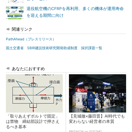
退役航空機のCFRPを再利用、多くの機体が運用寿命
を迎える期間に向け
関連リンク
PathAhead（プレスリリース）
国土交通省 SBIR建設技術研究開発助成制度 採択課題一覧
あなたにおすすめ
「取りあえずボルトで固定」
【見城徹×藤田晋】AI時代でも
は禁物 締結部設計で押さえ
変わらない経営者の本質
るべき基本
PR(FINCHI on GOETHE)