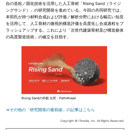
自の造粒／固化技術を活用した人工骨材「Rising Sand（ライジ
ングサンド）」の研究開発を進めている。今回の共同研究では、
本田氏が持つ材料合成および評価／解析分野における幅広い知見
を活用して、人工骨材の微視的構造評価を高度化し合成過程をブ
ラッシュアップする。これにより「次世代建築骨材及び構造躯体
の高度製造技術」の確立を目指す。
Rising Sandの外観 出所：PathAhead
⇒その他の「研究開発の最前線」の記事はこちら
Copyright © ITmedia, Inc. All Rights Reserved.