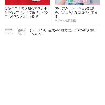
新型コロナで深刻なマスク不
SNSアカウントを着実に成
足を3Dプリンタで解消、イグ
長。実はみんなココ使ってま
アスが3Dマスクを開発
す。
PR(Dreaw合同会社)
【レベル14】生成AIを味方に、3D CADを使い
こなそう！
令和8年熊本地震による工場への影響まとめ
狭小な駐車場に、シャープがポールカメラ式製
品発表 市場シェア10％目指す