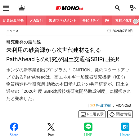
組み込み開発
メカ設計
製造マネジメント
モビリティ
FA
素材／化学
ニュース
2026年7月9日
研究開発の最前線
未利用の砂資源から次世代建材を創る
PathAheadらの研究が国土交通省SBIRに採択
ホンダの新事業創出プログラム「IGNITION」発のスタートアッ
プであるPathAheadは、高エネルギー加速器研究機構（KEK）
物質構造科学研究所 助教の本田孝志氏との共同研究が、国土交
通省の「2026年度 SBIR建設技術研究開発助成制度」に採択され
たと発表した。
[
坪田澪樹
，MONOist]
PC用表示
関連情報
Share
Post
LINE
Hatena