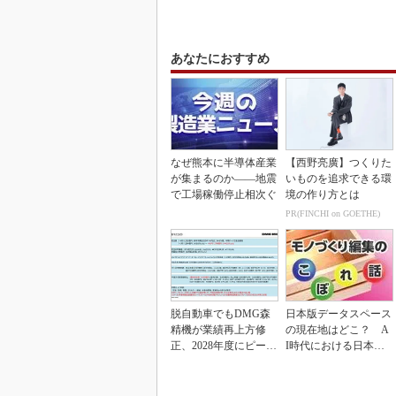
あなたにおすすめ
なぜ熊本に半導体産業
【西野亮廣】つくりた
が集まるのか――地震
いものを追求できる環
で工場稼働停止相次ぐ
境の作り方とは
PR(FINCHI on GOETHE)
脱自動車でもDMG森
日本版データスペース
精機が業績再上方修
の現在地はどこ？ A
正、2028年度にピーク
I時代における日本の
利益計画
勝ち筋について