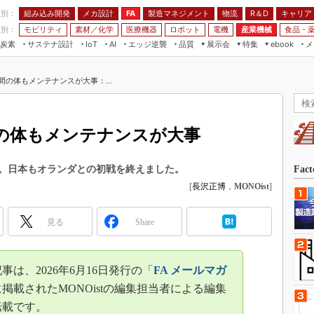
程別：
組み込み開発
メカ設計
製造マネジメント
物流
R＆D
キャリア
FA
業別：
モビリティ
素材／化学
医療機器
ロボット
電機
産業機械
食品・
炭素
サステナ設計
エッジ逆襲
品質
展示会
特集
メ
IoT
AI
ebook
伝承
組み込み開発
CEATEC
読者調査まとめ
編集後記
間の体もメンテナンスが大事：...
JIMTOF
保全
メカ設計
つながるクルマ
組込み/エッジ コンピューティング
ス
 AI
製造マネジメント
5G
展＆IoT/5Gソリューション展
VR／AR
FA
間の体もメンテナンスが大事
IIFES
モビリティ
フィールドサービス
国際ロボット展
素材／化学
FPGA
。日本もオランダとの初戦を終えました。
Fac
ジャパンモビリティショー
[
長沢正博
，
MONOist
]
組み込み画像技術
TECHNO-FRONTIER
組み込みモデリング
人テク展
見る
Share
Windows Embedded
スマート工場EXPO
車載ソフト開発
EdgeTech+
は、2026年6月16日発行の「
FA メールマガ
ISO26262
日本ものづくりワールド
掲載されたMONOistの編集担当者による編集
無償設計ツール
転載です。
AUTOMOTIVE WORLD