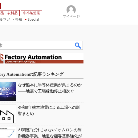
薬品・衣料品
中小製造業
マイページ
ルマガ
告知
Special
tory Automationの記事ランキング
なぜ熊本に半導体産業が集まるのか
――地震で工場稼働停止相次ぐ
令和8年熊本地震による工場への影
響まとめ
AI関連“だけじゃない”オムロンの制
御機器事業、地道な顧客基盤強化が