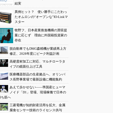
結実
異例ヒット？ 使い勝手にこだわっ
たオムロンの“オープンな”IO-Linkマ
スター
牧野フ、日本産業推進機構の買収提
案に応じず 理由に外国籍投資家の
存在
脱自動車でもDMG森精機が業績再上方
修正、2028年度にピーク利益計画
高硬度材加工に対応、マルチローラタ
イプの鏡面仕上げ工具
医療機器部品の生産拠点へ、オリンパ
ス長野事業場で最新設備に機能集約
あえて歩かせない――準国産ヒューマ
ノイド「D1」登場、現場稼働で日本の
勝ち筋へ
三菱電機が知的財産活用を拡大、金属
腐食センサー技術のライセンス供与