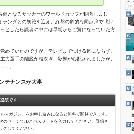
3Dプリンタ
産業オープンネット展
デジタルツインとCAE
共催となるサッカーのワールドカップが開幕しまし
S＆OP
はオランダとの初戦を迎え、終盤の劇的な同点弾で2対2
ょっとしたら読者の中には早朝からご覧になっていた方
インダストリー4.0
イノベーション
製造業ビッグデータ
覚めていたのですが、テレビまでつける気にならず、
メイドインジャパン
。主力選手の離脱が相次ぎ、影響が心配されましたが、
は……。
植物工場
知財マネジメント
メンテナンスが大事
海外生産
グローバル設計・開発
必須です
制御セキュリティ
新型コロナへの対応
メールマガジン」をお申し込みになると無料で閲覧できます。
次のページでIDとパスワードを入力してください。登録さ
ックしてください。