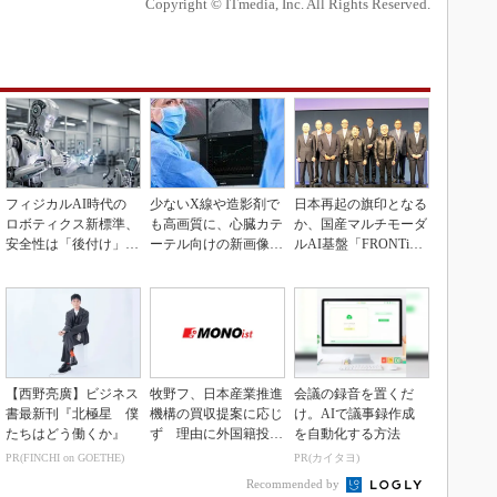
Copyright © ITmedia, Inc. All Rights Reserved.
フィジカルAI時代の
少ないX線や造影剤で
日本再起の旗印となる
ロボティクス新標準、
も高画質に、心臓カテ
か、国産マルチモーダ
安全性は「後付け」で
ーテル向けの新画像技
ルAI基盤「FRONTi
なく「設計の核心」
術
a」が始動
【西野亮廣】ビジネス
牧野フ、日本産業推進
会議の録音を置くだ
書最新刊『北極星 僕
機構の買収提案に応じ
け。AIで議事録作成
たちはどう働くか』
ず 理由に外国籍投資
を自動化する方法
家の存在
PR(FINCHI on GOETHE)
PR(カイタヨ)
Recommended by