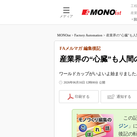
工
産
メディア
脱
つながる技術
AI×技術
MONOist
>
Factory Automation
>
産業界の“心臓”も人
つながる工場
AI×設備
つながるサービ
Physical
FAメルマガ 編集後記
産業界の“心臓”も人
ワールドカップがいよいよ始まりました
2026年06月16日 12時00分 公開
印刷する
通知する
この記事
ジン
」に
後記の