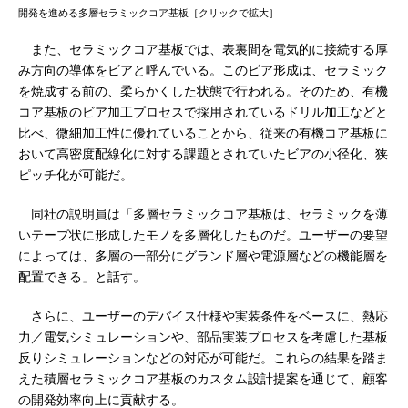
開発を進める多層セラミックコア基板［クリックで拡大］
また、セラミックコア基板では、表裏間を電気的に接続する厚
み方向の導体をビアと呼んでいる。このビア形成は、セラミック
を焼成する前の、柔らかくした状態で行われる。そのため、有機
コア基板のビア加工プロセスで採用されているドリル加工などと
比べ、微細加工性に優れていることから、従来の有機コア基板に
おいて高密度配線化に対する課題とされていたビアの小径化、狭
ピッチ化が可能だ。
同社の説明員は「多層セラミックコア基板は、セラミックを薄
いテープ状に形成したモノを多層化したものだ。ユーザーの要望
によっては、多層の一部分にグランド層や電源層などの機能層を
配置できる」と話す。
さらに、ユーザーのデバイス仕様や実装条件をベースに、熱応
力／電気シミュレーションや、部品実装プロセスを考慮した基板
反りシミュレーションなどの対応が可能だ。これらの結果を踏ま
えた積層セラミックコア基板のカスタム設計提案を通じて、顧客
の開発効率向上に貢献する。