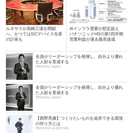
ルネサスが高崎工場を閉鎖
AIインフラ需要が想定超え
へ、かつてはSiCデバイス生産
パナソニックHDの第1四半期
の計画も
営業利益が過去最高達成
全員がリーダーシップを発揮し、自分より優れ
た人財を育成する
PR(dentsu Japan)
全員がリーダーシップを発揮し、自分より優れ
た人財を育成する
PR(dentsu Japan)
【西野亮廣】つくりたいものを追求できる環境
の作り方とは
PR(FINCHI on GOETHE)