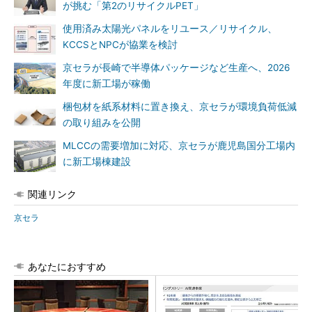
が挑む「第2のリサイクルPET」
使用済み太陽光パネルをリユース／リサイクル、
KCCSとNPCが協業を検討
京セラが長崎で半導体パッケージなど生産へ、2026
年度に新工場が稼働
梱包材を紙系材料に置き換え、京セラが環境負荷低減
の取り組みを公開
MLCCの需要増加に対応、京セラが鹿児島国分工場内
に新工場棟建設
関連リンク
京セラ
あなたにおすすめ