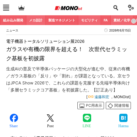
組み込み開発
メカ設計
製造マネジメント
モビリティ
FA
素材／化学
ニュース
2026年6月15日
電子機器トータルソリューション展2026
ガラスや有機の限界を超える！ 次世代セラミッ
ク基板を初披露
生成AIの普及で半導体パッケージの大型化が進む中、従来の有機
／ガラス基板の「反り」や「割れ」が課題となっている。京セラ
はJPCA Show 2026で、これらの課題を克服する先端半導体向け
「多層セラミックコア基板」を初披露した。【訂正あり】
[
遠藤和宏
，MONOist]
PC用表示
関連情報
Share
Post
LINE
Hatena