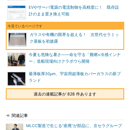
EVやサーバ電源の電流制御を高精度に！ 既存設
計のまま置き換え可能
ガラスや有機の限界を超える！ 次世代セラミッ
ク基板を初披露
今夏も危険な暑さ――命を守る「難燃×冷感インナ
ー」造船現場向けクラボウら開発
最薄板厚30μm、宇宙用超薄板カバーガラスの新ブ
ランド
過去の連載記事が 828 件あります
関連記事
MLCC製造で生じる“産廃”が部品に、京セラグループ