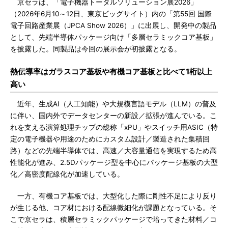
京セラは、「電子機器トータルソリューション展2026」
（2026年6月10～12日、東京ビッグサイト）内の「第55回 国際
電子回路産業展（JPCA Show 2026）」に出展し、開発中の製品
として、先端半導体パッケージ向け「多層セラミックコア基板」
を披露した。同製品は今回の展示会が初披露となる。
熱伝導率はガラスコア基板や有機コア基板と比べて1桁以上
高い
近年、生成AI（人工知能）や大規模言語モデル（LLM）の普及
に伴い、国内外でデータセンターの新設／拡張が進んでいる。こ
れを支える演算処理チップの総称「xPU」やスイッチ用ASIC（特
定の電子機器や用途のためにカスタム設計／製造された集積回
路）などの先端半導体では、高速／大容量通信を実現するため高
性能化が進み、2.5Dパッケージ型を中心にパッケージ基板の大型
化／高密度配線化が加速している。
一方、有機コア基板では、大型化した際に剛性不足により反り
が生じる他、コア材における配線微細化が課題となっている。そ
こで京セラは、積層セラミックパッケージで培ってきた材料／コ