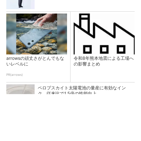
arrowsの頑丈さがとんでもな
令和8年熊本地震による工場へ
いレベルに
の影響まとめ
PR(arrows)
ペロブスカイト太陽電池の量産に有効なイン
ク、従来比で1.5倍の性能向上
AlteraはITバブルを切り抜け全盛期へ、時代を
先取りしたArmコア＋FPGA...