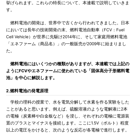
挙げられます。これらの特長について、本連載で説明していきま
す。
燃料電池の開発は、世界中で古くから行われてきました。日本
においては長年の技術開発の末、燃料電池自動車（FCV：Fuel
Cell Vehicle）が世界に先駆け2014年に、そして家庭用燃料電池
「エネファーム（商品名）」の一般販売が2009年に始まりまし
た。
燃料電池にはいくつかの種類がありますが、本連載では上記の
ようにFCVやエネファームに使われている「固体高分子形燃料電
池」を中心に解説します。
2.燃料電池の発電原理
学校の理科の授業で、水を電気分解して水素を作る実験をした
ことがあると思います。例えば、硫酸溶液のような電解液に2本
の電極（炭素棒や白金板など）を浸し、それぞれの電極に電源装
置のプラスとマイナスを接続します。ここに1.5V（ボルト）程度
以上の電圧をかけると、次のような反応が各電極で進行します。