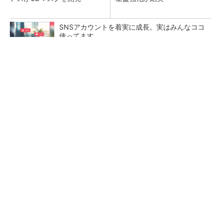
SNSアカウントを着実に成長。実はみんなココ
使ってます。
PR(Dreaw合同会社)
【レベル14】生成AIを味方に、3D CADを使い
こなそう！
「取りあえずボルトで固定」は禁物 締結部設
計で押さえるべき基本