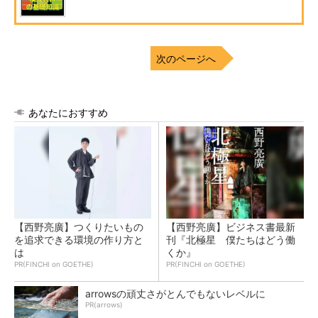
次のページへ
あなたにおすすめ
【西野亮廣】つくりたいもの
【西野亮廣】ビジネス書最新
を追求できる環境の作り方と
刊『北極星 僕たちはどう働
は
くか』
PR(FINCHI on GOETHE)
PR(FINCHI on GOETHE)
arrowsの頑丈さがとんでもないレベルに
PR(arrows)