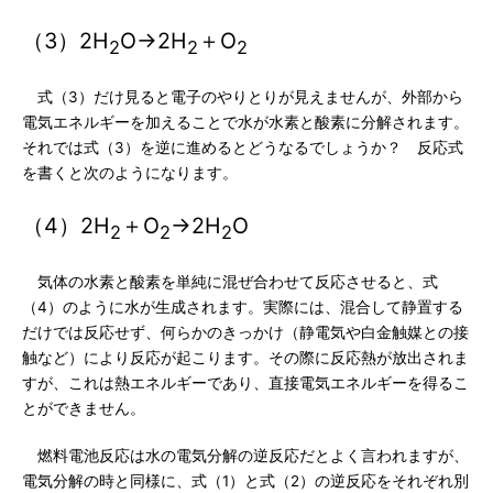
（3）2H
O→2H
＋O
2
2
2
式（3）だけ見ると電子のやりとりが見えませんが、外部から
電気エネルギーを加えることで水が水素と酸素に分解されます。
それでは式（3）を逆に進めるとどうなるでしょうか？ 反応式
を書くと次のようになります。
（4）2H
＋O
→2H
O
2
2
2
気体の水素と酸素を単純に混ぜ合わせて反応させると、式
（4）のように水が生成されます。実際には、混合して静置する
だけでは反応せず、何らかのきっかけ（静電気や白金触媒との接
触など）により反応が起こります。その際に反応熱が放出されま
すが、これは熱エネルギーであり、直接電気エネルギーを得るこ
とができません。
燃料電池反応は水の電気分解の逆反応だとよく言われますが、
電気分解の時と同様に、式（1）と式（2）の逆反応をそれぞれ別