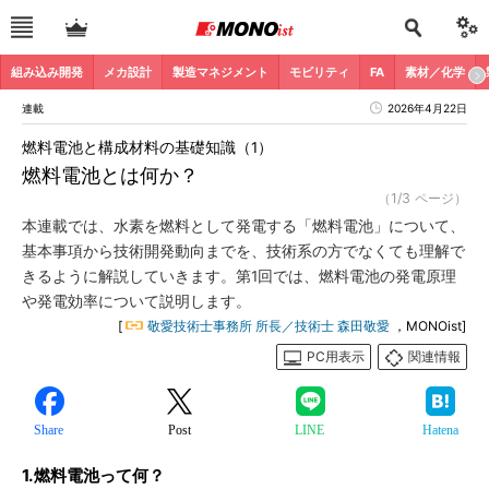
組み込み開発
メカ設計
製造マネジメント
モビリティ
FA
素材／化学
連載
2026年4月22日
燃料電池と構成材料の基礎知識（1）
燃料電池とは何か？
（1/3 ページ）
本連載では、水素を燃料として発電する「燃料電池」について、
基本事項から技術開発動向までを、技術系の方でなくても理解で
きるように解説していきます。第1回では、燃料電池の発電原理
や発電効率について説明します。
[
敬愛技術士事務所 所長／技術士 森田敬愛
，MONOist]
PC用表示
関連情報
Share
Post
LINE
Hatena
1.燃料電池って何？