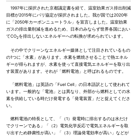
1997年に採択された京都議定書を経て、温室効果ガス排出削減
目標が2015年にパリ協定が採択されました。我が国では2020年
に「2050年カーボンニュートラル」を宣言しました。温室効果
ガスの排出量削減を進めるため、日本のみならず世界各国におい
てCO
を排出しないエネルギーへの転換が求められています。
2
その中でクリーンなエネルギー媒体として注目されているもの
の1つに「水素」があります。水素を燃焼させることで熱エネル
ギーが得られますが、水素を使って直接電気エネルギーを取り出
す装置があります。それが「燃料電池」と呼ばれるものです。
「燃料電池」は英語の「Fuel Cell」の日本語訳として使われて
います。一般的な「電池」とは異なり、外部から燃料としての水
素を供給している時だけ発電する「発電装置」だと捉えてくださ
い。
燃料電池の特長として、「（1）発電時に排出するのは水だけ
でクリーンである」「（2）電気化学反応で電気エネルギーを取
り出すため静粛性が高い」「（3）理論発電効率が高い」などが