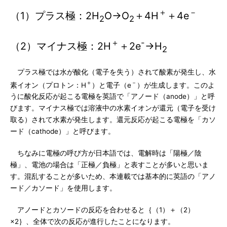
＋
－
（1）プラス極：2H
O→O
＋4H
＋4e
2
2
＋
-
（2）マイナス極：2H
＋2e
→H
2
プラス極では水が酸化（電子を失う）されて酸素が発生し、水
＋
－
素イオン（プロトン：H
）と電子（e
）が生成します。このよ
うに酸化反応が起こる電極を英語で「アノード（anode）」と呼
びます。マイナス極では溶液中の水素イオンが還元（電子を受け
取る）されて水素が発生します。還元反応が起こる電極を「カソ
ード（cathode）」と呼びます。
ちなみに電極の呼び方が日本語では、電解時は「陽極／陰
極」、電池の場合は「正極／負極」と表すことが多いと思いま
す。混乱することが多いため、本連載では基本的に英語の「アノ
ード／カソード」を使用します。
アノードとカソードの反応を合わせると｛（1）＋（2）
×2｝、全体で次の反応が進行したことになります。