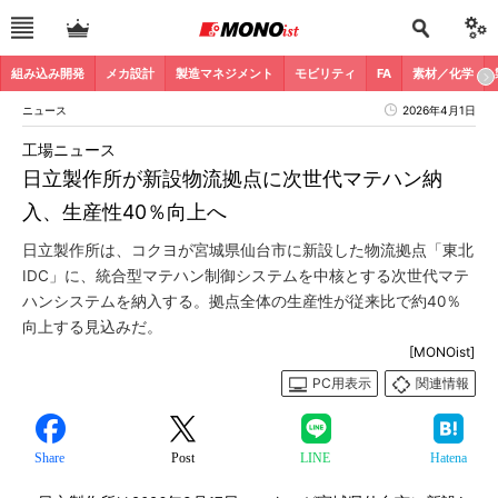
組み込み開発
メカ設計
製造マネジメント
モビリティ
FA
素材／化学
ニュース
2026年4月1日
工場ニュース
日立製作所が新設物流拠点に次世代マテハン納
入、生産性40％向上へ
日立製作所は、コクヨが宮城県仙台市に新設した物流拠点「東北
IDC」に、統合型マテハン制御システムを中核とする次世代マテ
ハンシステムを納入する。拠点全体の生産性が従来比で約40％
向上する見込みだ。
[MONOist]
PC用表示
関連情報
Share
Post
LINE
Hatena