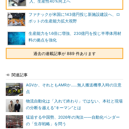
入、生産性40％向上へ
ファナックが米国に143億円投じ新施設建設へ、ロ
ボットの生産能力拡大視野
生産能力を1.6倍に増強、230億円を投じ半導体用材
料の拠点を強化
過去の連載記事が 889 件あります
関連記事
AGVか、それともAMRか……無人搬送機導入時の注意
点
物流自動化は「入れて終わり」ではない、本社と現場
の分断を越える“キーマン”とは
猛追する中国勢、2026年の淘汰――自動化ベンダー
の「生存戦略」を問う