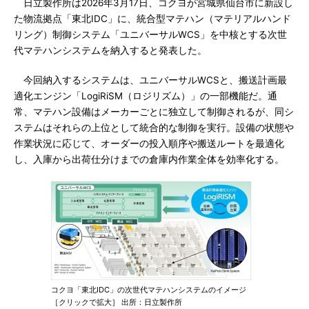
日立製作所は2026年3月17日、コクヨが宮城県仙台市に新設し
た物流拠点「東北IDC」に、統合型マテハン（マテリアルハンド
リング）制御システム「ユニバーサルWCS」を中核とする次世
代マテハンシステムを納入すると発表した。
今回納入するシステムは、ユニバーサルWCSと、搬送計画最
適化エンジン「LogiRiSM（ロジリズム）」の一部機能だ。通
常、マテハン設備はメーカーごとに独立して制御されるが、同シ
ステムはそれらの上位として統合的な制御を実行。設備の状態や
作業状況に応じて、オーダーの投入順序や搬送ルートを最適化
し、入庫から出荷仕分けまでの倉庫内作業全体を効率化する。
コクヨ「東北IDC」の次世代マテハンシステムのイメージ
［クリックで拡大］ 出所：日立製作所