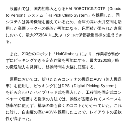
設備面では、国内初導入となるHAI ROBOTICSのGTP（Goods
to Person）システム「HaiPick Climb System」を採用した。同
システムは昇降機能を備えているため、倉庫の高い天井空間を活
用した高層ラックへの保管が可能になる。床面積が限られた倉庫
において、最大27万SKUに及ぶコクヨの保管容量目標を達成でき
る。
また、210台のロボット「HaiClimber」により、作業者が動か
ずにピッキングできる定点作業を可能にする。最大3200箱／時
の搬送能力を発揮し、移動時間を大幅に短縮する。
運用においては、折りたたみコンテナの搬送にAGV（無人搬送
車）を使用し、ピッキングにはDPS（Digital Picking System）
を組み合わせたハイブリッド式を導入した。工程間を固定式コン
ベヤーで連携する従来の方法では、動線が固定されてスペースを
効率的に使えず、構築の際も多くのコストがかかっていた。これ
に対し、自由度の高いAGVを採用したことで、レイアウトの柔軟
性が高まった。