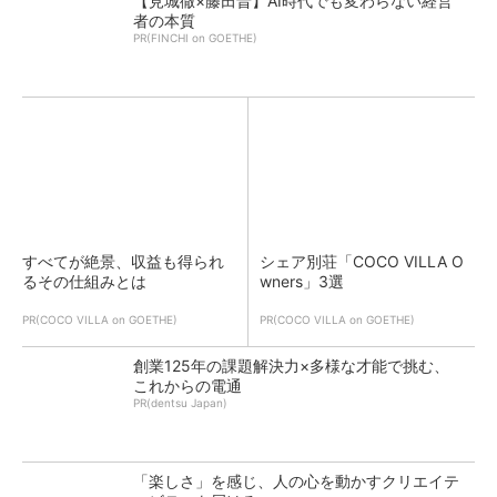
【見城徹×藤田晋】AI時代でも変わらない経営
者の本質
PR(FINCHI on GOETHE)
すべてが絶景、収益も得られ
シェア別荘「COCO VILLA O
るその仕組みとは
wners」3選
PR(COCO VILLA on GOETHE)
PR(COCO VILLA on GOETHE)
創業125年の課題解決力×多様な才能で挑む、
これからの電通
PR(dentsu Japan)
「楽しさ」を感じ、人の心を動かすクリエイテ