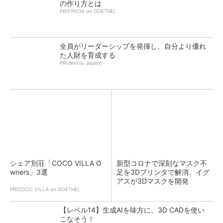
の作り方とは
PR(FINCHI on GOETHE)
全員がリーダーシップを発揮し、自分より優れ
た人財を育成する
PR(dentsu Japan)
シェア別荘「COCO VILLA O
新型コロナで深刻なマスク不
wners」3選
足を3Dプリンタで解消、イグ
アスが3Dマスクを開発
PR(COCO VILLA on GOETHE)
【レベル14】生成AIを味方に、3D CADを使い
こなそう！