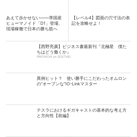
あえて歩かせない――準国産
【レベル4】図面の穴寸法の表
ヒューマノイド「D1」登場、
記を攻略せよ！
現場稼働で日本の勝ち筋へ
【西野亮廣】ビジネス書最新刊『北極星 僕た
ちはどう働くか』
PR(FINCHI on GOETHE)
異例ヒット？ 使い勝手にこだわったオムロン
の“オープンな”IO-Linkマスター
テスラにおけるギガキャストの基本的な考え方
と方向性【前編】