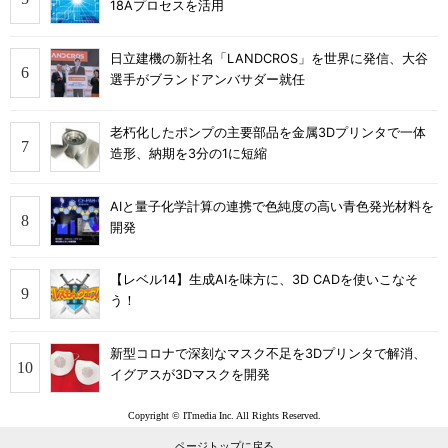
18Aプロセスを活用
日立建機の新社名「LANDCROS」を世界に発信、大谷
選手がブランドアンバサダー就任
老朽化したポンプの主要部品を金属3Dプリンタで一体
造形、納期を3分の1に短縮
AIと量子化学計算の連携で色純度の高い青色発光材料を
開発
【レベル14】生成AIを味方に、3D CADを使いこなそ
う！
新型コロナで深刻なマスク不足を3Dプリンタで解消、
イグアスが3Dマスクを開発
Copyright © ITmedia Inc. All Rights Reserved.
ページトップに戻る