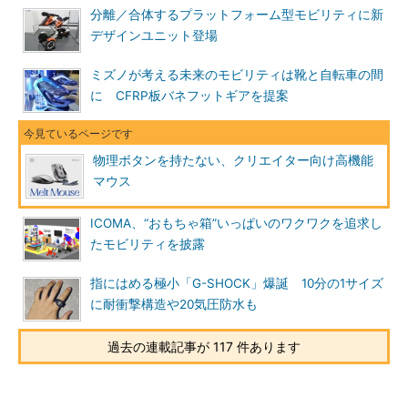
分離／合体するプラットフォーム型モビリティに新
デザインユニット登場
ミズノが考える未来のモビリティは靴と自転車の間
に CFRP板バネフットギアを提案
物理ボタンを持たない、クリエイター向け高機能
マウス
ICOMA、“おもちゃ箱”いっぱいのワクワクを追求し
たモビリティを披露
指にはめる極小「G-SHOCK」爆誕 10分の1サイズ
に耐衝撃構造や20気圧防水も
過去の連載記事が 117 件あります