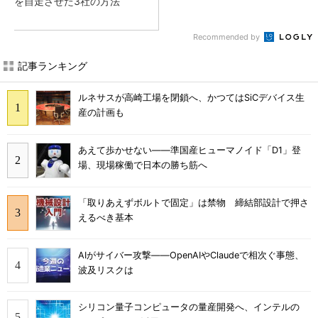
を自走させた3社の方法
Recommended by
記事ランキング
ルネサスが高崎工場を閉鎖へ、かつてはSiCデバイス生
産の計画も
あえて歩かせない――準国産ヒューマノイド「D1」登
場、現場稼働で日本の勝ち筋へ
「取りあえずボルトで固定」は禁物 締結部設計で押さ
えるべき基本
AIがサイバー攻撃――OpenAIやClaudeで相次ぐ事態、
波及リスクは
シリコン量子コンピュータの量産開発へ、インテルの