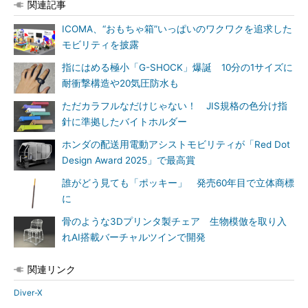
関連記事
ICOMA、“おもちゃ箱”いっぱいのワクワクを追求した
モビリティを披露
指にはめる極小「G-SHOCK」爆誕 10分の1サイズに
耐衝撃構造や20気圧防水も
ただカラフルなだけじゃない！ JIS規格の色分け指
針に準拠したバイトホルダー
ホンダの配送用電動アシストモビリティが「Red Dot
Design Award 2025」で最高賞
誰がどう見ても「ポッキー」 発売60年目で立体商標
に
骨のような3Dプリンタ製チェア 生物模倣を取り入
れAI搭載バーチャルツインで開発
関連リンク
Diver-X