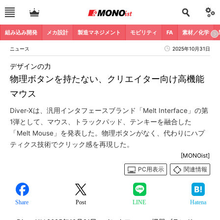
組み込み開発
メカ設計
製造マネジメント
モビリティ
FA
素材／化学
ニュース
2025年10月31日
デザインの力
物理ボタンを持たない、クリエイター向け高機能
マウス
Diver-Xは、汎用インタフェースブランド「Melt Interface」の第
1弾として、マウス、トラックパッド、テンキーを融合した
「Melt Mouse」を発表した。物理ボタンがなく、代わりにハプ
ティクス技術でクリック感を再現した。
[MONOist]
PC用表示
関連情報
Share
Post
LINE
Hatena