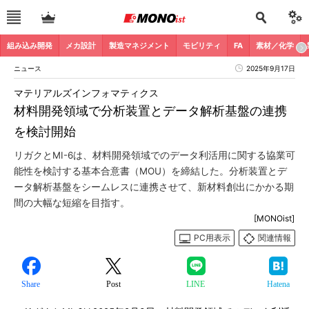
組み込み開発
メカ設計
製造マネジメント
モビリティ
FA
素材／化学
ニュース
2025年9月17日
マテリアルズインフォマティクス
材料開発領域で分析装置とデータ解析基盤の連携
を検討開始
リガクとMI-6は、材料開発領域でのデータ利活用に関する協業可
能性を検討する基本合意書（MOU）を締結した。分析装置とデ
ータ解析基盤をシームレスに連携させて、新材料創出にかかる期
間の大幅な短縮を目指す。
[MONOist]
PC用表示
関連情報
Share
Post
LINE
Hatena