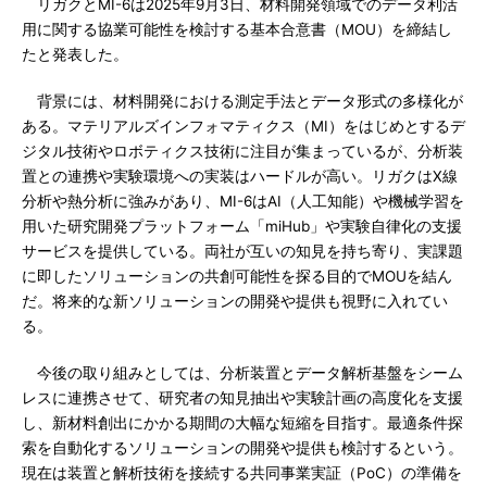
リガクとMI-6は2025年9月3日、材料開発領域でのデータ利活
用に関する協業可能性を検討する基本合意書（MOU）を締結し
たと発表した。
背景には、材料開発における測定手法とデータ形式の多様化が
ある。マテリアルズインフォマティクス（MI）をはじめとするデ
ジタル技術やロボティクス技術に注目が集まっているが、分析装
置との連携や実験環境への実装はハードルが高い。リガクはX線
分析や熱分析に強みがあり、MI-6はAI（人工知能）や機械学習を
用いた研究開発プラットフォーム「miHub」や実験自律化の支援
サービスを提供している。両社が互いの知見を持ち寄り、実課題
に即したソリューションの共創可能性を探る目的でMOUを結ん
だ。将来的な新ソリューションの開発や提供も視野に入れてい
る。
今後の取り組みとしては、分析装置とデータ解析基盤をシーム
レスに連携させて、研究者の知見抽出や実験計画の高度化を支援
し、新材料創出にかかる期間の大幅な短縮を目指す。最適条件探
索を自動化するソリューションの開発や提供も検討するという。
現在は装置と解析技術を接続する共同事業実証（PoC）の準備を