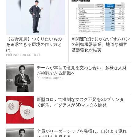
【西野亮廣】つくりたいもの
AI関連“だけじゃない”オムロン
を追求できる環境の作り方と
の制御機器事業、地道な顧客
は
基盤強化が結実
PR(FINCHI on GOETHE)
チームが本音で意見を交わし合い、多様な人財
が挑戦できる組織へ
PR(dentsu Japan)
新型コロナで深刻なマスク不足を3Dプリンタ
で解消、イグアスが3Dマスクを開発
全員がリーダーシップを発揮し、自分より優れ
た人財を育成する