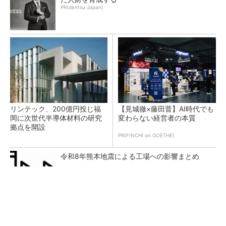
PR(dentsu Japan)
リンテック、200億円投じ福
【見城徹×藤田晋】AI時代でも
岡に次世代半導体材料の研究
変わらない経営者の本質
拠点を開設
PR(FINCHI on GOETHE)
令和8年熊本地震による工場への影響まとめ
ルネサスが高崎工場を閉鎖へ、かつてはSiCデ
バイス生産の計画も