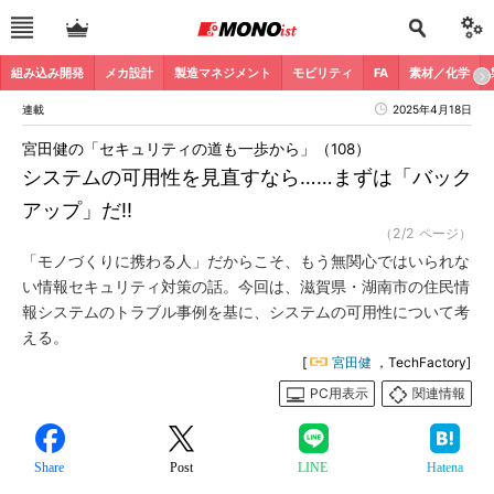
組み込み開発
メカ設計
製造マネジメント
モビリティ
FA
素材／化学
連載
2025年4月18日
宮田健の「セキュリティの道も一歩から」（108）
システムの可用性を見直すなら……まずは「バック
アップ」だ!!
（2/2 ページ）
「モノづくりに携わる人」だからこそ、もう無関心ではいられな
い情報セキュリティ対策の話。今回は、滋賀県・湖南市の住民情
報システムのトラブル事例を基に、システムの可用性について考
える。
[
宮田健
，TechFactory]
PC用表示
関連情報
Share
Post
LINE
Hatena