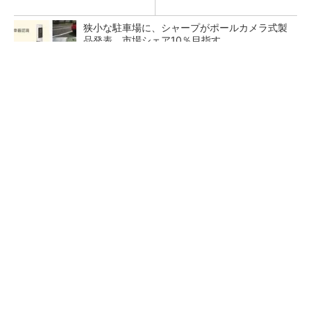
狭小な駐車場に、シャープがポールカメラ式製
品発表 市場シェア10％目指す
ルネサスが高崎工場を閉鎖へ、かつてはSiCデ
バイス生産の計画も
なぜ熊本に半導体産業が集まるのか――地震で
工場稼働停止相次ぐ