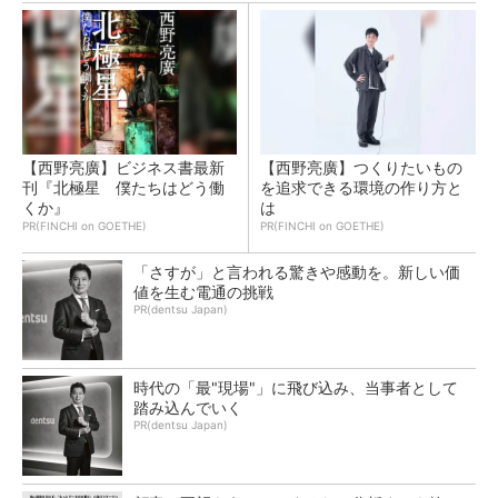
【西野亮廣】ビジネス書最新
【西野亮廣】つくりたいもの
刊『北極星 僕たちはどう働
を追求できる環境の作り方と
くか』
は
PR(FINCHI on GOETHE)
PR(FINCHI on GOETHE)
「さすが」と言われる驚きや感動を。新しい価
値を生む電通の挑戦
PR(dentsu Japan)
時代の「最"現場"」に飛び込み、当事者として
踏み込んでいく
PR(dentsu Japan)