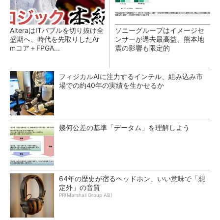
AlteraはITバブルを切り抜け全
ソニーグループはイメージセ
盛期へ、時代を先取りしたAr
ンサーが過去最高益、熊本地
mコア＋FPGA...
震の影響も限定的
フィジカルAIに注力するインテル、組み込み市
場での約40年の実績を生かせるか
幾何公差の基準「データム」を理解しよう
64年の歴史が宿るヘッドホン、いい意味で「想
定外」の音質
PR(Marshall Group AB)