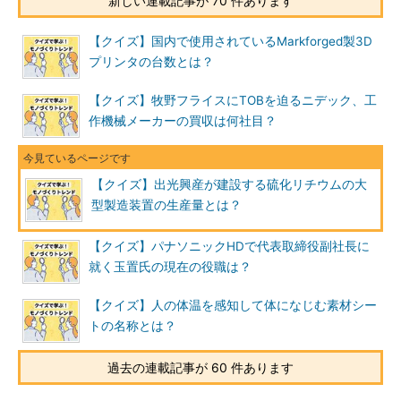
新しい連載記事が 70 件あります
【クイズ】国内で使用されているMarkforged製3D
プリンタの台数とは？
【クイズ】牧野フライスにTOBを迫るニデック、工
作機械メーカーの買収は何社目？
【クイズ】出光興産が建設する硫化リチウムの大
型製造装置の生産量とは？
【クイズ】パナソニックHDで代表取締役副社長に
就く玉置氏の現在の役職は？
【クイズ】人の体温を感知して体になじむ素材シー
トの名称とは？
過去の連載記事が 60 件あります