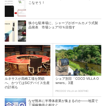
こなそう！
狭小な駐車場に、シャープがポールカメラ式製
品発表 市場シェア10％目指す
ルネサスが高崎工場を閉鎖
シェア別荘「COCO VILLA O
へ、かつてはSiCデバイス生産
wners」3選
の計画も
PR(COCO VILLA on GOETHE)
なぜ熊本に半導体産業が集まるのか――地震で
工場稼働停止相次ぐ