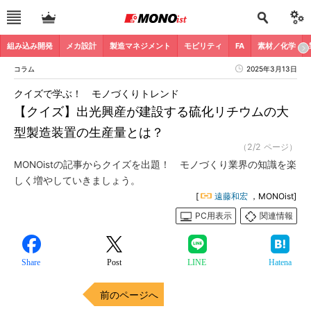
組み込み開発
メカ設計
製造マネジメント
モビリティ
FA
素材／化学
コラム
2025年3月13日
クイズで学ぶ！ モノづくりトレンド
【クイズ】出光興産が建設する硫化リチウムの大
型製造装置の生産量とは？
（2/2 ページ）
MONOistの記事からクイズを出題！ モノづくり業界の知識を楽
しく増やしていきましょう。
[
遠藤和宏
，MONOist]
PC用表示
関連情報
Share
Post
LINE
Hatena
前のページへ