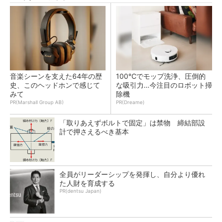
音楽シーンを支えた64年の歴
100℃でモップ洗浄、圧倒的
史、このヘッドホンで感じて
な吸引力…今注目のロボット掃
みて
除機
PR(Marshall Group AB)
PR(Dreame)
「取りあえずボルトで固定」は禁物 締結部設
計で押さえるべき基本
全員がリーダーシップを発揮し、自分より優れ
た人財を育成する
PR(dentsu Japan)