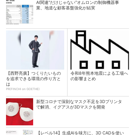
AI関連“だけじゃない”オムロンの制御機器事
業、地道な顧客基盤強化が結実
【西野亮廣】つくりたいもの
令和8年熊本地震による工場へ
を追求できる環境の作り方と
の影響まとめ
は
PR(FINCHI on GOETHE)
新型コロナで深刻なマスク不足を3Dプリンタ
で解消、イグアスが3Dマスクを開発
【レベル14】生成AIを味方に、3D CADを使い