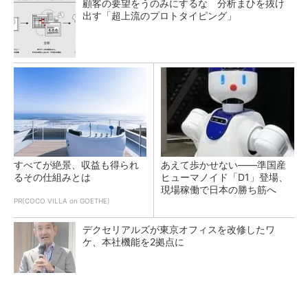
顧客の要望をうのみにするな 分析まひを抜け
出す「超上流のプロトタイピング」
すべてが絶景、収益も得られ
あえて歩かせない――準国産
るその仕組みとは
ヒューマノイド「D1」登場、
現場稼働で日本の勝ち筋へ
PR(COCO VILLA on GOETHE)
デクセリアルズが東京オフィスを改修したワ
ケ、本社機能を2拠点に
トヨタが2026年度通期業績を上方修正、好調