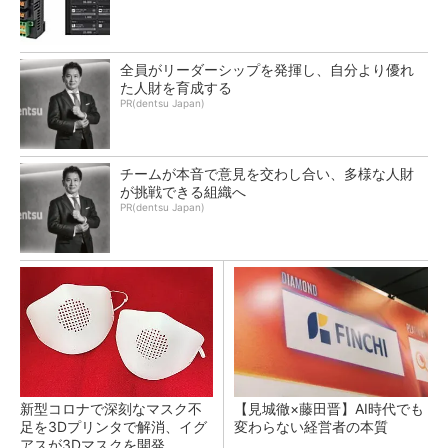
全員がリーダーシップを発揮し、自分より優れ
た人財を育成する
PR(dentsu Japan)
チームが本音で意見を交わし合い、多様な人財
が挑戦できる組織へ
PR(dentsu Japan)
新型コロナで深刻なマスク不
【見城徹×藤田晋】AI時代でも
足を3Dプリンタで解消、イグ
変わらない経営者の本質
アスが3Dマスクを開発