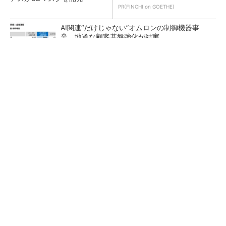
PR(FINCHI on GOETHE)
AI関連“だけじゃない”オムロンの制御機器事
業、地道な顧客基盤強化が結実
【レベル14】生成AIを味方に、3D CADを使い
こなそう！
「取りあえずボルトで固定」は禁物 締結部設
計で押さえるべき基本