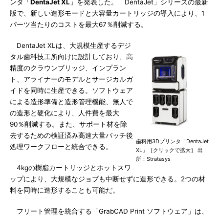
ンタ「
DentaJet XL
」を発表した。「DentaJet」シリーズの最新
版で、新しい造形モードと大容量カートリッジの導入により、1
パーツ当たりのコストを最大67％削減する。
DentaJet XLは、大規模生産するデジ
タル歯科技工所向けに設計しており、高
精度のクラウンブリッジ、インプラン
ト、アライナーのモデルとサージカルガ
イドを同時に生産できる。ソフトウェア
による造形準備と造形管理機能、無人で
の造形と硬化により、人件費を最大
90％削減する。また、サポート材を除
去するための検証済み高速大量バッチ後
歯科用3Dプリンタ「DentaJet
処理ワークフローと統合できる。
XL」［クリックで拡大］ 出
所：Stratasys
4kgの樹脂カートリッジとホットスワ
ップにより、大規模なジョブも中断せずに造形できる。2つの材
料を同時に造形することも可能だ。
フリート管理を統合する「GrabCAD Print ソフトウェア」は、