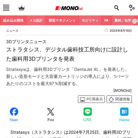
組み込み開発
メカ設計
製造マネジメント
モビリティ
FA
素材／化学
ニュース
2024年8月16日
3Dプリンタニュース
ストラタシス、デジタル歯科技工所向けに設計し
た歯科用3Dプリンタを発表
Stratasysは、歯科用3Dプリンタ「DentaJet XL」を発表した。
新しい造形モードと大容量カートリッジの導入により、1パーツ
あたりのコストを最大67％削減する。
[MONOist]
PC用表示
関連情報
Share
Post
LINE
Hatena
Stratasys（ストラタシス）は2024年7月25日、歯科用3Dプリ