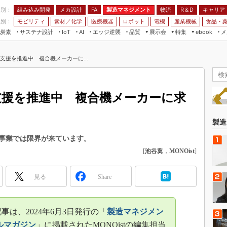
程別：
組み込み開発
メカ設計
製造マネジメント
物流
R＆D
キャリア
FA
業別：
モビリティ
素材／化学
医療機器
ロボット
電機
産業機械
食品・
炭素
サステナ設計
エッジ逆襲
品質
展示会
特集
メ
IoT
AI
ebook
伝承
組み込み開発
CEATEC
読者調査まとめ
編集後記
X支援を推進中 複合機メーカーに...
JIMTOF
保全
メカ設計
つながるクルマ
組込み/エッジ コンピューティング
ス
 AI
製造マネジメント
5G
展＆IoT/5Gソリューション展
VR／AR
FA
支援を推進中 複合機メーカーに求
IIFES
モビリティ
フィールドサービス
国際ロボット展
素材／化学
FPGA
製造
ジャパンモビリティショー
組み込み画像技術
事業では限界が来ています。
TECHNO-FRONTIER
[
池谷翼
，
MONOist
]
組み込みモデリング
人テク展
Windows Embedded
スマート工場EXPO
見る
Share
車載ソフト開発
EdgeTech+
ISO26262
日本ものづくりワールド
は、2024年6月3日発行の「
製造マネジメン
無償設計ツール
AUTOMOTIVE WORLD
ルマガジン
」に掲載されたMONOistの編集担当