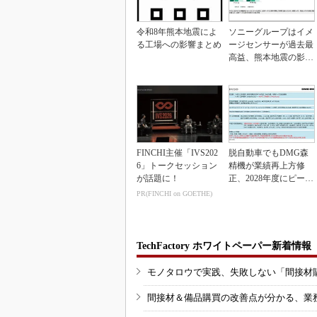
令和8年熊本地震によ
ソニーグループはイメ
る工場への影響まとめ
ージセンサーが過去最
高益、熊本地震の影響
も限定的
FINCHI主催「IVS202
脱自動車でもDMG森
6」トークセッション
精機が業績再上方修
が話題に！
正、2028年度にピーク
利益計画
PR(FINCHI on GOETHE)
TechFactory ホワイトペーパー新着情報
モノタロウで実践、失敗しない「間接材
間接材＆備品購買の改善点が分かる、業