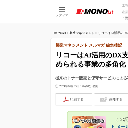
工
産
メディア
脱
つながる技術
AI×技術
MONOist
>
製造マネジメント
>
リコーはAI活用のD
つながる工場
AI×設備
つながるサービ
Physical
製造マネジメント メルマガ 編集後記
リコーはAI活用のDX
められる事業の多角化
従来のトナー販売と保守サービスによる
2024年06月03日 12時00分 公開
印刷する
通知する
この記事
ト メー