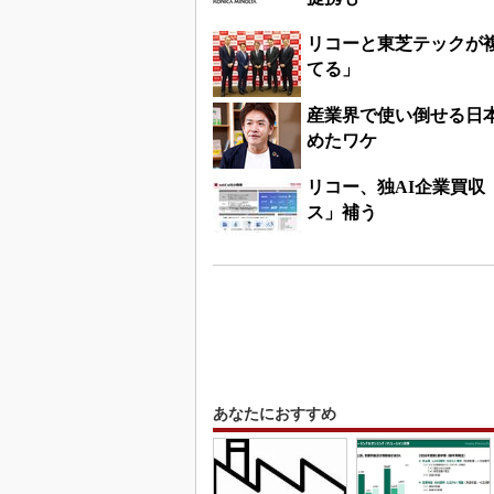
リコーと東芝テックが複
てる」
産業界で使い倒せる日
めたワケ
リコー、独AI企業買
ス」補う
あなたにおすすめ