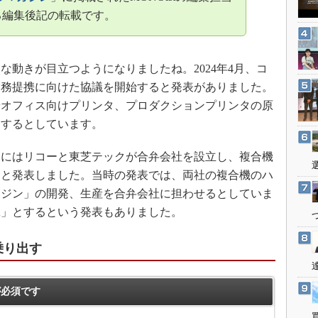
3Dプリンタ
産業オープンネット展
る編集後記の転載です。
デジタルツインとCAE
S＆OP
動きが目立つようになりましたね。2024年4月、コ
インダストリー4.0
業務提携に向けた協議を開始すると発表がありました。
イノベーション
やオフィス向けプリンタ、プロダクションプリンタの原
製造業ビッグデータ
約するとしています。
メイドインジャパン
5月にはリコーと東芝テックが合弁会社を設立し、複合機
植物工場
うと発表しました。当時の発表では、両社の複合機のハ
知財マネジメント
ンジン」の開発、生産を合弁会社に担わせるとしていま
海外生産
IA」とするという発表もありました。
グローバル設計・開発
乗り出す
制御セキュリティ
新型コロナへの対応
必須です