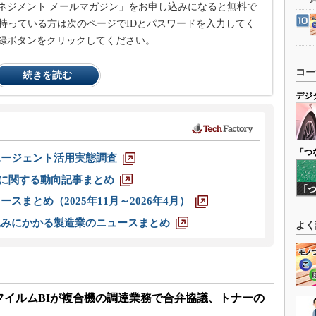
ネジメント メールマガジン」をお申し込みになると無料で
持っている方は次のページでIDとパスワードを入力してく
録ボタンをクリックしてください。
コー
続きを読む
デジ
「つ
エージェント活用実態調査
O」に関する動向記事まとめ
スまとめ（2025年11月～2026年4月）
込みにかかる製造業のニュースまとめ
よく
フイルムBIが複合機の調達業務で合弁協議、トナーの