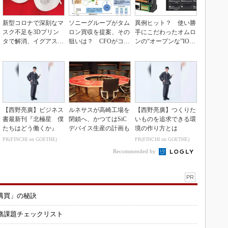
新型コロナで深刻なマ
ソニーグループがタム
異例ヒット？ 使い勝
スク不足を3Dプリン
ロン買収を提案、その
手にこだわったオムロ
タで解消、イグアスが
狙いは？ CFOがコメ
ンの“オープンな”IO-L
3Dマスクを開発
ント
inkマスター
【西野亮廣】ビジネス
ルネサスが高崎工場を
【西野亮廣】つくりた
書最新刊『北極星 僕
閉鎖へ、かつてはSiC
いものを追求できる環
たちはどう働くか』
デバイス生産の計画も
境の作り方とは
PR(FINCHI on GOETHE)
PR(FINCHI on GOETHE)
Recommended by
PR
購買」の秘訣
務課題チェックリスト