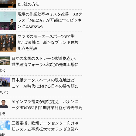
た3社の方法
現場の作業効率やミスを改善 XRグ
ラス「MiRZA」が可能にするピッキ
ングDXの未来
マツダのモータースポーツの“聖
地”は深川に、新たなブランド体験
拠点を開設
日立の米国のストレージ製造拠点が、
世界経済フォーラム認定の先進工場に
選出
日本版データスペースの現在地はど
こ？ AI時代における日本の勝ち筋に
ついて
AIインフラ需要が想定超え パナソニ
ックHDの第1四半期営業利益が過去最高
達成
三菱電機、欧州データセンター向け冷
却システム事業拡大でオランダ企業を
買収