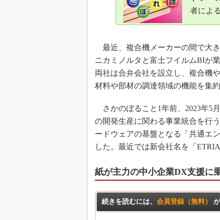
者によ
最近、複合機メーカーの間で大きな
ニカミノルタと富士フイルムBIが
両社は合弁会社を設立し、複合機
材料や部材の調達領域の機能を集
さかのぼること1年前、2023年
の開発生産に関わる事業統合を行
ードウェアの基盤となる「共通エ
した。最近では新会社名を「ETR
紙が主力の中小企業DX支援に
続きを読むには、
会員登録（無料）
が