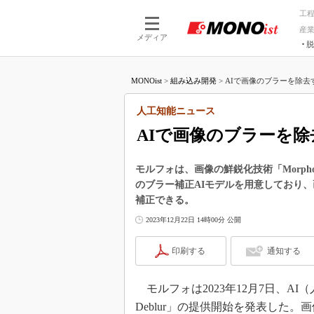
工
産
メディア
脱
つながる技術
AI×技術
MONOist
>
組み込み開発
>
AIで画像のブラーを除去
つながる工場
AI×設備
つながるサービ
Physical
人工知能ニュース
AIで画像のブラーを
モルフォは、画像の鮮鋭化技術「Morpho
のブラー補正AIモデルを用意しており
補正できる。
2023年12月22日 14時00分 公開
印刷する
通知する
モルフォは2023年12月7日、AI（
Deblur」の提供開始を発表した