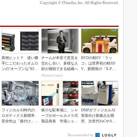
Copyright © ITmedia, Inc. All Rights Reserved.
異例ヒット？ 使い勝
チームが本音で意見を
BYDの軽EV「ラッ
手にこだわったオムロ
交わし合い、多様な人
コ」は世界初の軽SD
ンの“オープンな”IO-L
財が挑戦できる組織へ
V、新開発の「X-PAC
inkマスター
K」に電動システ...
PR(dentsu Japan)
フィジカルAI時代の
狭小な駐車場に、シャ
DMPがフィジカルAI
ロボティクス新標準、
ープがポールカメラ式
実装向け新拠点を開
安全性は「後付け」で
製品発表 市場シェア
所、次世代SoCやAM
なく「設計の核心」
10％目指す
Rデモを披露
Recommended by