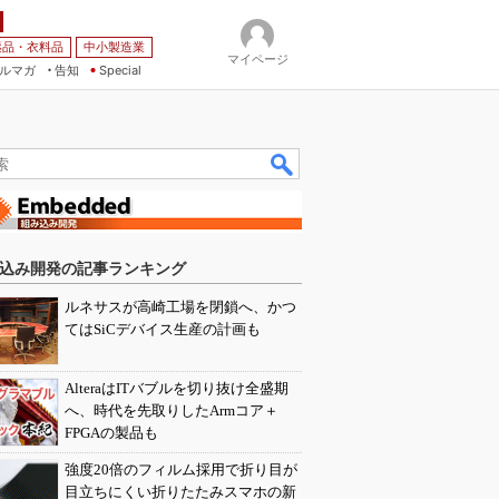
薬品・衣料品
中小製造業
マイページ
ルマガ
告知
Special
込み開発の記事ランキング
ルネサスが高崎工場を閉鎖へ、かつ
てはSiCデバイス生産の計画も
AlteraはITバブルを切り抜け全盛期
へ、時代を先取りしたArmコア＋
FPGAの製品も
強度20倍のフィルム採用で折り目が
目立ちにくい折りたたみスマホの新