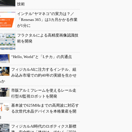
技術
インテル“ヤマネコ”の実力は？／
「Renesas 365」は3カ月かかる作業
が1分に
フラクタルによる高精度画像認識技
術を開発
“Hello, World”と「Lチカ」の共通点
フィジカルAIに注力するインテル、組
み込み市場での約40年の実績を生かせ
るか
市販アルミフレームを使えるレール走
行型AI監視ロボットを開発
基本波で625MHzまでの高周波に対応す
る次世代水晶デバイスを本格量産を開
始
フィジカルAI時代のロボティクス新標