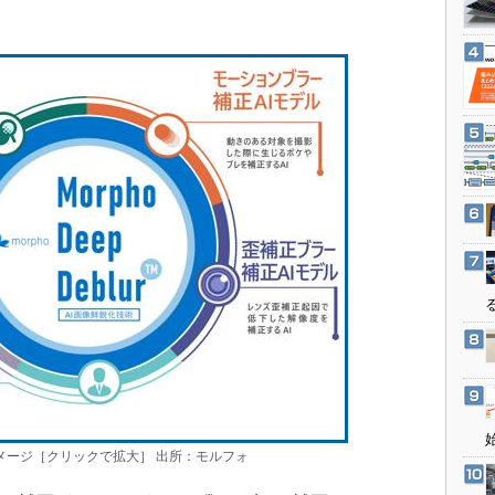
3Dプリンタ
産業オープンネット展
デジタルツインとCAE
S＆OP
インダストリー4.0
イノベーション
製造業ビッグデータ
メイドインジャパン
植物工場
知財マネジメント
海外生産
グローバル設計・開発
制御セキュリティ
新型コロナへの対応
」の構成イメージ［クリックで拡大］ 出所：モルフォ