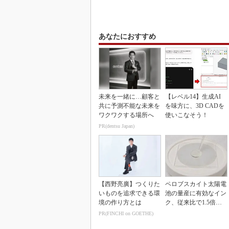
あなたにおすすめ
未来を一緒に…顧客と
【レベル14】生成AI
共に予測不能な未来を
を味方に、3D CADを
ワクワクする場所へ
使いこなそう！
PR(dentsu Japan)
【西野亮廣】つくりた
ペロブスカイト太陽電
いものを追求できる環
池の量産に有効なイン
境の作り方とは
ク、従来比で1.5倍の
性能向上
PR(FINCHI on GOETHE)