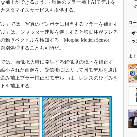
補正ができるよう、4種類のブラー補正AIモデルを
たカスタマイズサービスも提供する。
コー
デル」では、写真のピンボケに相当するブラーを補正す
デル」は、シャッター速度を遅くすると移動体がブレる
ロボ
クトルを検知する「Morpho Motion Sensor」
エッ
を判別処理することも可能だ。
よく
」では、画像拡大時に発生する解像度の低下を補正す
が縮小された画像を、受信後に拡大して同モデルを適用
歪み補正ブラー補正AIモデル」は、レンズのひずみを
低下を補正する。