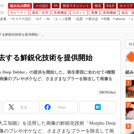
程別：
組み込み開発
メカ設計
製造マネジメント
物流
R＆D
キャリア
FA
業別：
モビリティ
素材／化学
医療機器
ロボット
電機
産業機械
食品・
炭素
サステナ設計
エッジ逆襲
品質
展示会
特集
メ
IoT
AI
ebook
伝承
組み込み開発
CEATEC
読者調査まとめ
編集後記
する鮮鋭化技術を提供開始：...
JIMTOF
保全
メカ設計
つながるクルマ
組込み/エッジ コンピューティング
ス
 AI
製造マネジメント
5G
展＆IoT/5Gソリューション展
VR／AR
FA
除去する鮮鋭化技術を提供開始
IIFES
モビリティ
フィールドサービス
国際ロボット展
素材／化学
FPGA
 Deep Deblur」の提供を開始した。発生要因に合わせて4種類
組み
ジャパンモビリティショー
、画像のブレやボケなど、さまざまなブラーを除去して画像を
組み込み画像技術
TECHNO-FRONTIER
組み込みモデリング
[
MONOist
]
人テク展
Windows Embedded
スマート工場EXPO
見る
Share
車載ソフト開発
EdgeTech+
ISO26262
日本ものづくりワールド
人工知能）を活用した画像の鮮鋭化技術「Morpho Deep
無償設計ツール
。画像のブレやボケなど、さまざまなブラーを除去して画
AUTOMOTIVE WORLD