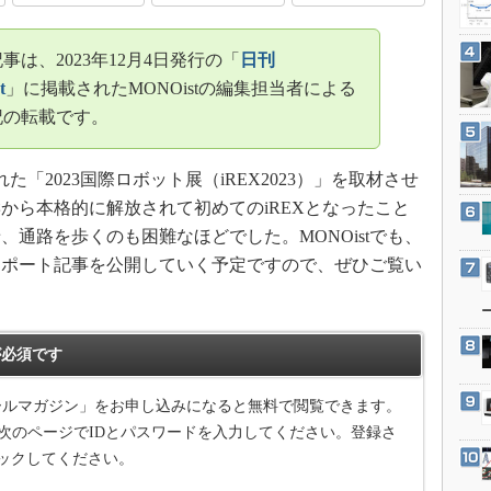
3Dプリンタ
産業オープンネット展
デジタルツインとCAE
は、2023年12月4日発行の「
日刊
S＆OP
t
」に掲載されたMONOistの編集担当者による
インダストリー4.0
記の転載です。
イノベーション
製造業ビッグデータ
れた「2023国際ロボット展（iREX2023）」を取材させ
から本格的に解放されて初めてのiREXとなったこと
メイドインジャパン
通路を歩くのも困難なほどでした。MONOistでも、
植物工場
レポート記事を公開していく予定ですので、ぜひご覧い
知財マネジメント
海外生産
グローバル設計・開発
必須です
制御セキュリティ
メールマガジン」をお申し込みになると無料で閲覧できます。
新型コロナへの対応
次のページでIDとパスワードを入力してください。登録さ
ックしてください。