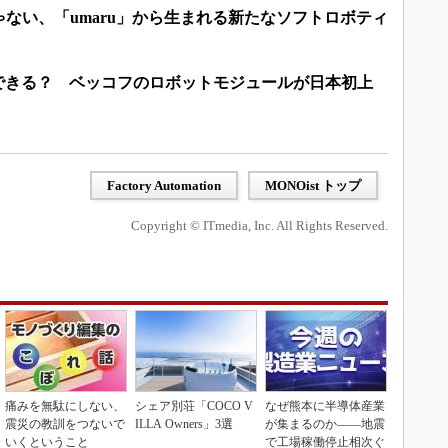
ない、「umaru」から生まれる新たなソフトロボティ
で何ができる？ ベッコフのロボットモジュールが日本初上
Factory Automation
MONOist トップ
Copyright © ITmedia, Inc. All Rights Reserved.
痛みを無駄にしない、
シェア別荘「COCO V
なぜ熊本に半導体産業
震災の教訓をつないで
ILLA Owners」3選
が集まるのか――地震
いくということ
で工場稼働停止相次ぐ