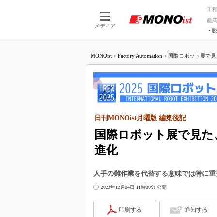
工
産
メディア
脱
つながる技術
AI×技術
MONOist
>
Factory Automation
>
国際ロボット展で見た
つながる工場
AI×設備
つながるサービ
Physical
日刊MONOist月曜版 編集後記
国際ロボット展で見た、
進化
人手の難作業を代替する意味では特に重
2023年12月04日 11時30分 公開
印刷する
通知する