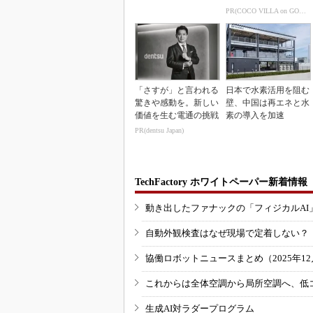
業が1...
PR(COCO VILLA on GOETHE)
「さすが」と言われる
日本で水素活用を阻む
驚きや感動を。新しい
壁、中国は再エネと水
価値を生む電通の挑戦
素の導入を加速
PR(dentsu Japan)
TechFactory ホワイトペーパー新着情報
動き出したファナックの「フィジカルAI
自動外観検査はなぜ現場で定着しない？
協働ロボットニュースまとめ（2025年12月
これからは全体空調から局所空調へ、低
生成AI対ラダープログラム