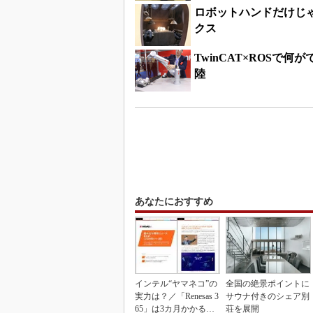
ロボットハンドだけじゃ
クス
TwinCAT×ROS
陸
あなたにおすすめ
インテル“ヤマネコ”の
全国の絶景ポイントに
実力は？／「Renesas 3
サウナ付きのシェア別
65」は3カ月かかる作
荘を展開