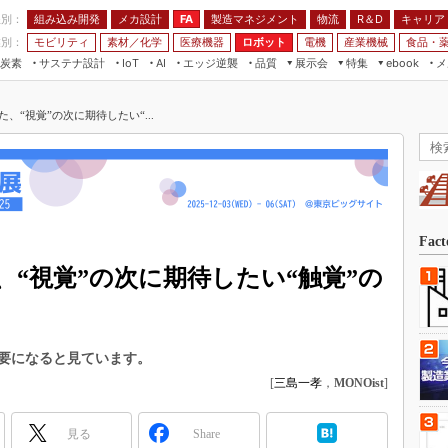
程別：
組み込み開発
メカ設計
製造マネジメント
物流
R＆D
キャリア
FA
業別：
モビリティ
素材／化学
医療機器
ロボット
電機
産業機械
食品・
炭素
サステナ設計
エッジ逆襲
品質
展示会
特集
メ
IoT
AI
ebook
伝承
組み込み開発
CEATEC
読者調査まとめ
編集後記
、“視覚”の次に期待したい“...
JIMTOF
保全
メカ設計
つながるクルマ
組込み/エッジ コンピューティング
ス
 AI
製造マネジメント
5G
展＆IoT/5Gソリューション展
VR／AR
FA
IIFES
モビリティ
フィールドサービス
国際ロボット展
素材／化学
FPGA
Fac
ジャパンモビリティショー
組み込み画像技術
“視覚”の次に期待したい“触覚”の
TECHNO-FRONTIER
組み込みモデリング
人テク展
Windows Embedded
スマート工場EXPO
要になると見ています。
車載ソフト開発
EdgeTech+
[
三島一孝
，
MONOist
]
ISO26262
日本ものづくりワールド
無償設計ツール
見る
Share
AUTOMOTIVE WORLD