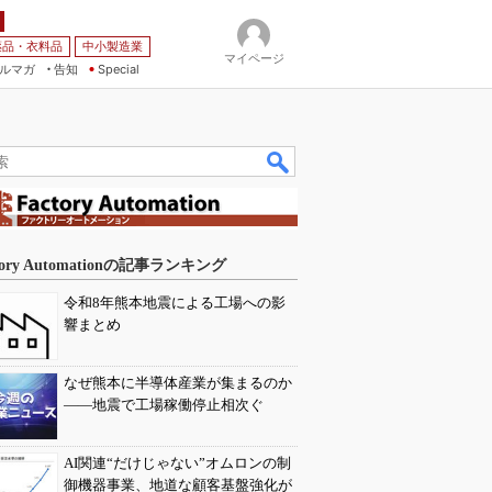
薬品・衣料品
中小製造業
マイページ
ルマガ
告知
Special
tory Automationの記事ランキング
令和8年熊本地震による工場への影
響まとめ
なぜ熊本に半導体産業が集まるのか
――地震で工場稼働停止相次ぐ
AI関連“だけじゃない”オムロンの制
御機器事業、地道な顧客基盤強化が