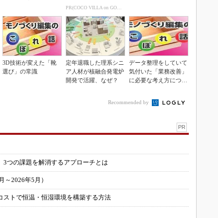
PR(COCO VILLA on GOETHE)
3D技術が変えた「靴
定年退職した理系シニ
データ整理をしていて
選び」の常識
ア人材が核融合発電炉
気付いた「業務改善」
開発で活躍、なぜ？
に必要な考え方につい
て
Recommended by
PR
」
 3つの課題を解消するアプローチとは
～2026年5月）
コストで恒温・恒湿環境を構築する方法