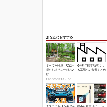
あなたにおすすめ
すべてが絶景、収益も
令和8年熊本地震によ
得られるその仕組みと
る工場への影響まとめ
は
PR(COCO VILLA on GOETHE)
テスラにおけるギガキ
狭小な駐車場に、シャ