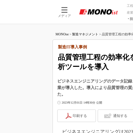
工
産
メディア
脱
つながる技術
AI×技術
MONOist
>
製造マネジメント
>
品質管理工程の効率化
つながる工場
AI×設備
つながるサービ
Physical
製造IT導入事例
品質管理工程の効率化
析ツールを導入
ビジネスエンジニアリングのデータ記録、分
業が導入した。導入により品質管理の質
た。
2023年12月01日 14時30分 公開
印刷する
通知する
ビジネスエンジニアリングは202