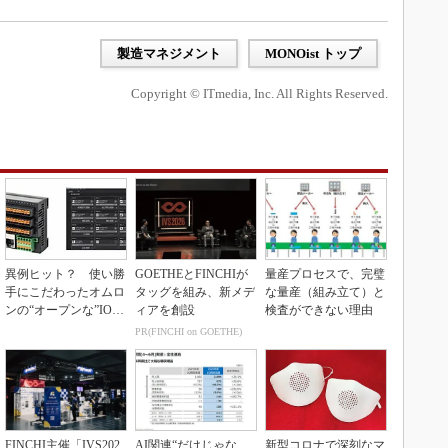
製造マネジメント
MONOist トップ
Copyright © ITmedia, Inc. All Rights Reserved.
異例ヒット？ 使い勝
GOETHEとFINCHIが
量産プロセスで、完璧
手にこだわったオムロ
タッグを組み、新メデ
な量産（組み立て）と
ンの“オープンな”IO-L
ィアを創設
検査ができない理由
inkマスター
PR(FINCHI on GOETHE)
FINCHI主催「IVS202
AI関連“だけじゃな
新型コロナで深刻なマ