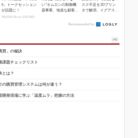
6」トークセッション
い”オムロンの制御機
スク不足を3Dプリン
が話題に！
器事業、地道な顧客基
タで解消、イグアスが
盤強化が結実
3Dマスクを開発
PR(FINCHI on GOETHE)
Recommended by
PR
購買」の秘訣
務課題チェックリスト
訣とは？
ウの購買管理システムは何が違う？
器開発現場に学ぶ「温度ムラ」把握の方法