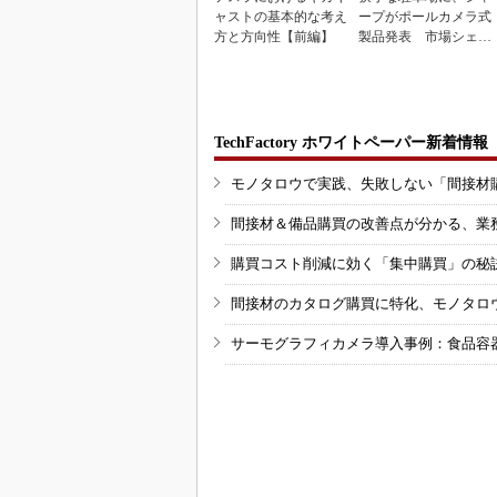
ャストの基本的な考え
ープがポールカメラ式
方と方向性【前編】
製品発表 市場シェア
10％目指す
TechFactory ホワイトペーパー新着情報
モノタロウで実践、失敗しない「間接材
間接材＆備品購買の改善点が分かる、業
購買コスト削減に効く「集中購買」の秘
間接材のカタログ購買に特化、モノタロ
サーモグラフィカメラ導入事例：食品容