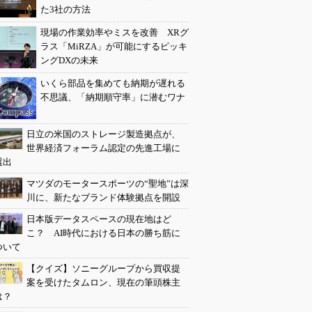
た3社の方法
現場の作業効率やミスを改善 XRグ
ラス「MiRZA」が可能にするピッキ
ングDXの未来
いくら部品を集めても納期が遅れる
不思議、「納期順守率」に潜むワナ
日立の米国のストレージ製造拠点が、
世界経済フォーラム認定の先進工場に
選出
マツダのモータースポーツの“聖地”は深
川に、新たなブランド体験拠点を開設
日本版データスペースの現在地はど
こ？ AI時代における日本の勝ち筋に
ついて
【クイズ】ソニーグループから買収提
案を受けたタムロン、現在の筆頭株主
は？