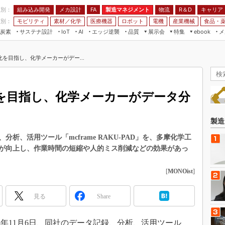
程別：
組み込み開発
メカ設計
製造マネジメント
物流
R＆D
キャリア
FA
業別：
モビリティ
素材／化学
医療機器
ロボット
電機
産業機械
食品・
炭素
サステナ設計
エッジ逆襲
品質
展示会
特集
メ
IoT
AI
ebook
伝承
組み込み開発
CEATEC
読者調査まとめ
編集後記
を目指し、化学メーカーがデー...
JIMTOF
保全
メカ設計
つながるクルマ
組込み/エッジ コンピューティング
ス
 AI
製造マネジメント
5G
展＆IoT/5Gソリューション展
VR／AR
FA
を目指し、化学メーカーがデータ分
IIFES
モビリティ
フィールドサービス
国際ロボット展
素材／化学
FPGA
製造
ジャパンモビリティショー
組み込み画像技術
析、活用ツール「mcframe RAKU-PAD」を、多摩化学工
TECHNO-FRONTIER
が向上し、作業時間の短縮や人的ミス削減などの効果があっ
組み込みモデリング
人テク展
Windows Embedded
[
MONOist
]
スマート工場EXPO
車載ソフト開発
EdgeTech+
見る
Share
ISO26262
日本ものづくりワールド
無償設計ツール
AUTOMOTIVE WORLD
3年11月6日、同社のデータ記録、分析、活用ツール