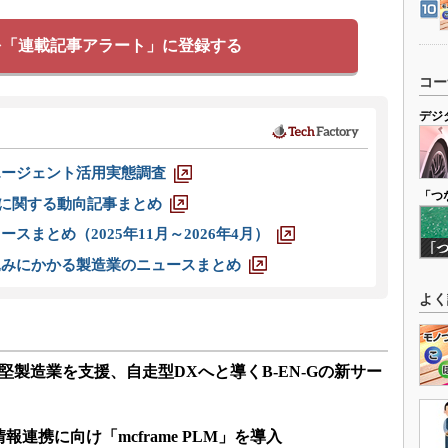
を「連載記事アラート」に登録する
コー
デジ
エージェント活用実態調査
「つ
O」に関する動向記事まとめ
スまとめ（2025年11月～2026年4月）
込みにかかる製造業のニュースまとめ
よく
堅製造業を支援、自走型DXへと導くB-EN-Gの新サー
連携に向け「mcframe PLM」を導入