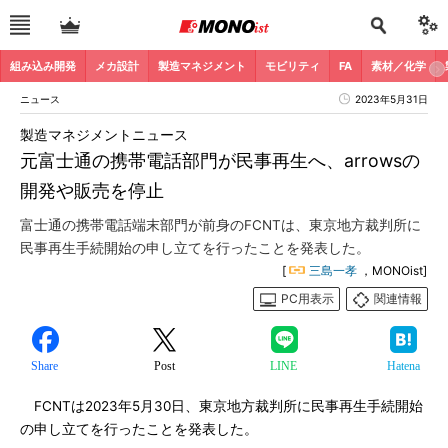
組み込み開発
メカ設計
製造マネジメント
モビリティ
FA
素材／化学
ニュース
2023年5月31日
製造マネジメントニュース
元富士通の携帯電話部門が民事再生へ、arrowsの
開発や販売を停止
富士通の携帯電話端末部門が前身のFCNTは、東京地方裁判所に
民事再生手続開始の申し立てを行ったことを発表した。
[
三島一孝
，MONOist]
PC用表示
関連情報
Share
Post
LINE
Hatena
FCNTは2023年5月30日、東京地方裁判所に民事再生手続開始
の申し立てを行ったことを発表した。