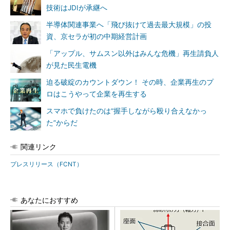
技術はJDIが承継へ
半導体関連事業へ「飛び抜けて過去最大規模」の投
資、京セラが初の中期経営計画
「アップル、サムスン以外はみんな危機」再生請負人
が見た民生電機
迫る破綻のカウントダウン！ その時、企業再生のプ
ロはこうやって企業を再生する
スマホで負けたのは“握手しながら殴り合えなかっ
た”からだ
関連リンク
プレスリリース（FCNT）
あなたにおすすめ