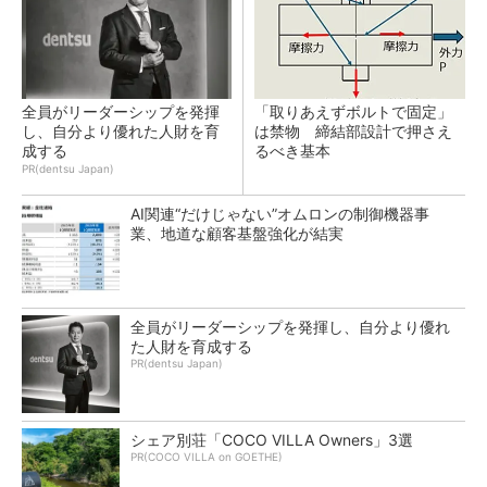
全員がリーダーシップを発揮
「取りあえずボルトで固定」
し、自分より優れた人財を育
は禁物 締結部設計で押さえ
成する
るべき基本
PR(dentsu Japan)
AI関連“だけじゃない”オムロンの制御機器事
業、地道な顧客基盤強化が結実
全員がリーダーシップを発揮し、自分より優れ
た人財を育成する
PR(dentsu Japan)
シェア別荘「COCO VILLA Owners」3選
PR(COCO VILLA on GOETHE)