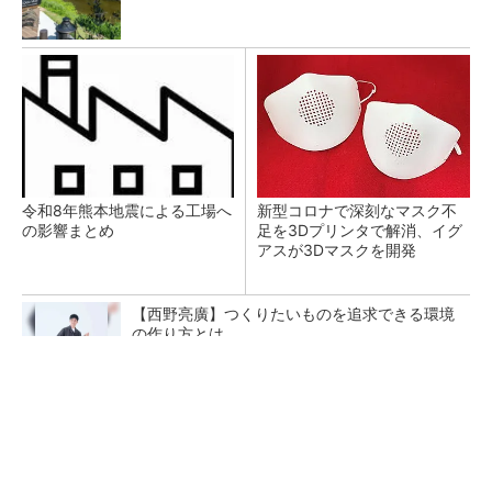
令和8年熊本地震による工場へ
新型コロナで深刻なマスク不
の影響まとめ
足を3Dプリンタで解消、イグ
アスが3Dマスクを開発
【西野亮廣】つくりたいものを追求できる環境
の作り方とは
PR(FINCHI on GOETHE)
【レベル14】生成AIを味方に、3D CADを使い
こなそう！