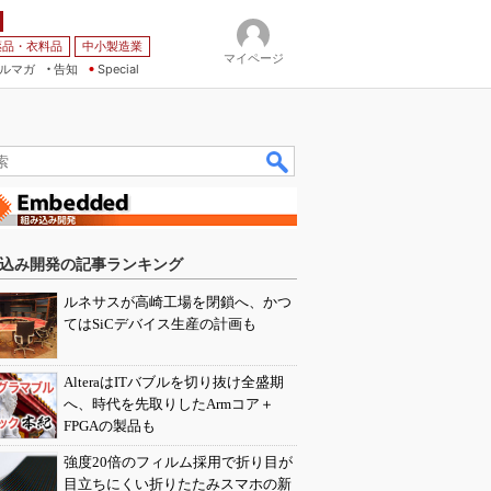
薬品・衣料品
中小製造業
マイページ
ルマガ
告知
Special
込み開発の記事ランキング
ルネサスが高崎工場を閉鎖へ、かつ
てはSiCデバイス生産の計画も
AlteraはITバブルを切り抜け全盛期
へ、時代を先取りしたArmコア＋
FPGAの製品も
強度20倍のフィルム採用で折り目が
目立ちにくい折りたたみスマホの新