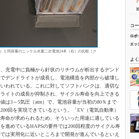
コー
ロボ
エッ
）と同容量のニッケル水素二次電池24本（右）の比較［ク
よく
、充電中に負極から針状のリチウムが析出するデンド
中でデンドライトが成長し、電池構造を内部から破壊し
といわれている。これに対してソフトバンクは、適切な
ドライトの成長が抑制され、サイクル寿命を向上できる
は3～5気圧（atm）で、電池容量が当初の80％まで
200回を実現できているという。「EV（電気自動車）
クル寿命が求められるため、そういった用途に適している
進めているHAPSの要件では200回程度のサイクル寿
ルでは実用化に近いところまで開発が進んでいるといえ