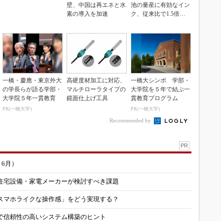
壁、中国は再エネと水
池の量産に有効なイン
素の導入を加速
ク、従来比で1.5倍の
性能向上
一橋・慶應・東京外大
高硬度材加工に対応、
一橋大シンポ 学部・
の学長らが語る学部・
マルチローラタイプの
大学院を５年で結ぶ一
大学院５年一貫教育
鏡面仕上げ工具
貫教育プログラム
PR(一橋大学)
PR(一橋大学)
Recommended by
PR
～6月）
住宅設備・家電メーカーが検討すべき課題
スマホライクな操作感」をどう実現する？
で信頼性の高いシステム構築のヒント