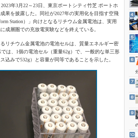
3Dプリンタ
23」（2023年3月22～23日、東京ポートシティ竹芝 ポートホ
産業オープンネット展
デジタルツインとCAE
成果を披露した。同社が2027年の実用化を目指す空飛
 Platform Station）」向けとなるリチウム金属電池は、実用
S＆OP
既に成層圏での充放電実験などを終えている。
インダストリー4.0
イノベーション
るリチウム金属電池の電池セルは、質量エネルギー密
製造業ビッグデータ
展示では、1個の電池セル（重量62g）で、一般的な単三形
ス込みで532g）と容量が同等であることを示した。
メイドインジャパン
植物工場
知財マネジメント
海外生産
グローバル設計・開発
制御セキュリティ
新型コロナへの対応