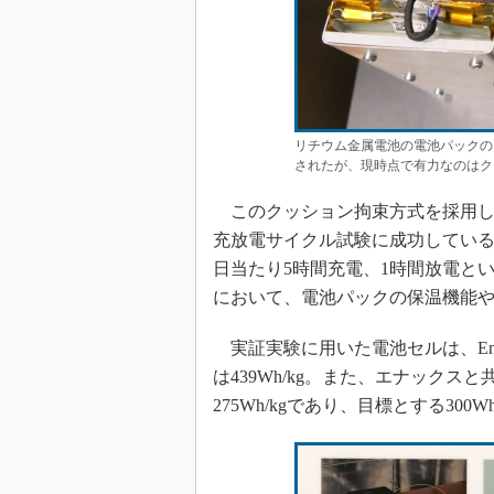
リチウム金属電池の電池パックの
されたが、現時点で有力なのはク
このクッション拘束方式を採用し
充放電サイクル試験に成功している。
日当たり5時間充電、1時間放電とい
において、電池パックの保温機能
実証実験に用いた電池セルは、Enpo
は439Wh/kg。また、エナック
275Wh/kgであり、目標とする300