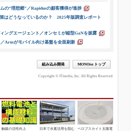
ムの“理想郷”／Rapidusの顧客獲得が進捗
策はどうなっているのか？ 2025年版調査レポート
ディングエージェント／オンセミが縦型GaNを披露
ス／Armがモバイル向け基盤を全面刷新
組み込み開発
MONOist トップ
Copyright © ITmedia, Inc. All Rights Reserved.
触媒の活性向上
日本で水素活用を阻む
ペロブスカイト太陽電