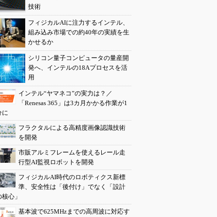
技術
フィジカルAIに注力するインテル、
組み込み市場での約40年の実績を生
かせるか
シリコン量子コンピュータの量産開
発へ、インテルの18Aプロセスを活
用
インテル“ヤマネコ”の実力は？／
「Renesas 365」は3カ月かかる作業が1
分に
フラクタルによる高精度画像認識技術
を開発
市販アルミフレームを使えるレール走
行型AI監視ロボットを開発
フィジカルAI時代のロボティクス新標
準、安全性は「後付け」でなく「設計
の核心」
基本波で625MHzまでの高周波に対応す