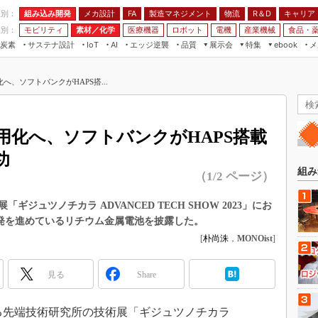
程別：
組み込み開発
メカ設計
製造マネジメント
物流
R＆D
キャリア
FA
業別：
モビリティ
素材／化学
医療機器
ロボット
電機
産業機械
食品・
炭素
サステナ設計
エッジ逆襲
品質
展示会
特集
メ
IoT
AI
ebook
伝承
組み込み開発
CEATEC
読者調査まとめ
編集後記
、ソフトバンクがHAPS搭...
JIMTOF
保全
メカ設計
つながるクルマ
組込み/エッジ コンピューティング
ス
 AI
製造マネジメント
5G
展＆IoT/5Gソリューション展
VR／AR
FA
用化へ、ソフトバンクがHAPS搭載
IIFES
モビリティ
フィールドサービス
功
国際ロボット展
素材／化学
FPGA
組み
（1/2 ページ）
ジャパンモビリティショー
組み込み画像技術
TECHNO-FRONTIER
ジュツノチカラ ADVANCED TECH SHOW 2023」にお
組み込みモデリング
開発を進めているリチウム金属電池を披露した。
人テク展
Windows Embedded
[
朴尚洙
，
MONOist
]
スマート工場EXPO
車載ソフト開発
EdgeTech+
見る
Share
ISO26262
日本ものづくりワールド
無償設計ツール
AUTOMOTIVE WORLD
る先端技術研究所の技術展「ギジュツノチカラ