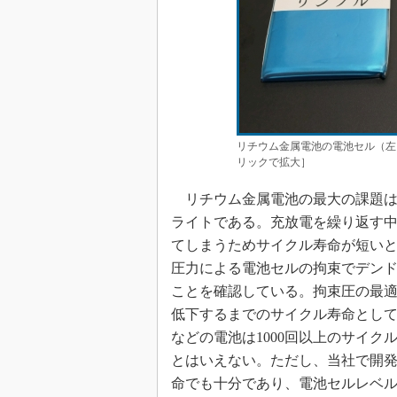
リチウム金属電池の電池セル（左
リックで拡大］
リチウム金属電池の最大の課題は
ライトである。充放電を繰り返す
てしまうためサイクル寿命が短い
圧力による電池セルの拘束でデン
ことを確認している。拘束圧の最適値
低下するまでのサイクル寿命として
などの電池は1000回以上のサイ
とはいえない。ただし、当社で開発を
命でも十分であり、電池セルレベ