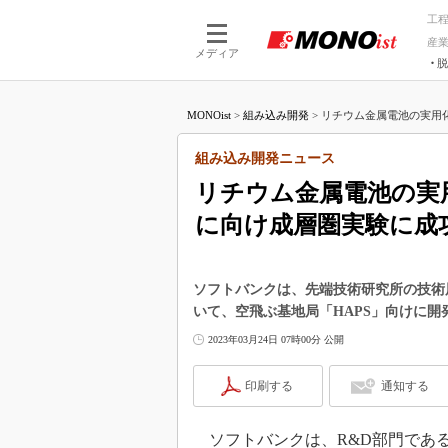
工
産
メディア
脱
つながる技術
AI×技術
MONOist
>
組み込み開発
>
リチウム金属電池の実用化へ
つながる工場
AI×設備
つながるサービ
Physical
組み込み開発ニュース
リチウム金属電池の実
に向け成層圏実験に成
ソフトバンクは、先端技術研究所の技術展「ギ
いて、空飛ぶ基地局「HAPS」向けに
2023年03月24日 07時00分 公開
印刷する
通知する
ソフトバンクは、R&D部門であ