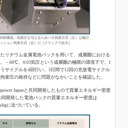
内部構造。拘束圧を与えるためバネ拘束方式（左）も検討
ッション拘束方式（右）だ［クリックで拡大］
たリチウム金属電池パックを用いて、成層圏における
－60℃、0.03気圧という成層圏の極限の環境下で、1
うサイクルを4回行い、3日間で12回の充放電サイクル
や拘束圧の維持などに問題がなかいことを確認した。
wer Japanと共同開発したもので質量エネルギー密度
スと共同開発した電池パックの質量エネルギー密度は
Wh/kgに近づいている。