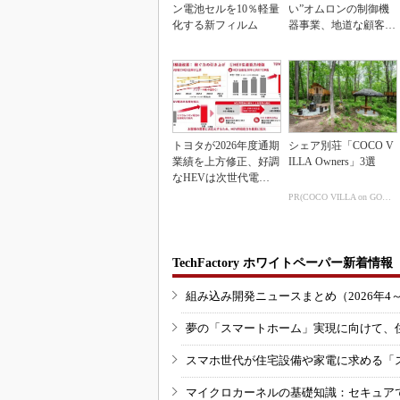
ン電池セルを10％軽量
い”オムロンの制御機
化する新フィルム
器事業、地道な顧客基
盤強化が結実
トヨタが2026年度通期
シェア別荘「COCO V
業績を上方修正、好調
ILLA Owners」3選
なHEVは次世代電池
で競争力を強化へ
PR(COCO VILLA on GOETHE)
TechFactory ホワイトペーパー新着情報
組み込み開発ニュースまとめ（2026年4
夢の「スマートホーム」実現に向けて、
スマホ世代が住宅設備や家電に求める「
マイクロカーネルの基礎知識：セキュア