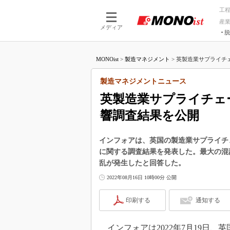
工
産
メディア
脱
つながる技術
AI×技術
MONOist
>
製造マネジメント
>
英製造業サプライチェ
つながる工場
AI×設備
つながるサービ
Physical
製造マネジメントニュース
英製造業サプライチェ
響調査結果を公開
インフォアは、英国の製造業サプライチ
に関する調査結果を発表した。最大の混
乱が発生したと回答した。
2022年08月16日 10時00分 公開
印刷する
通知する
インフォアは2022年7月19日