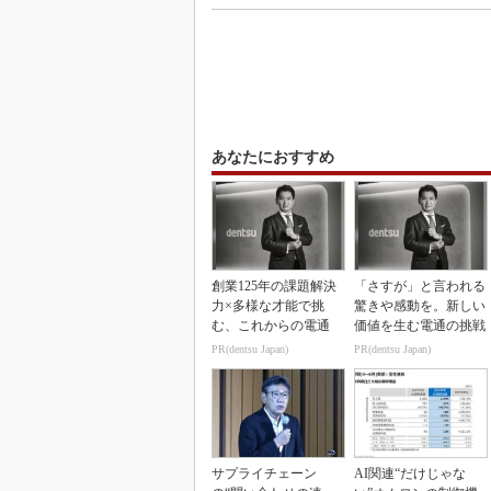
あなたにおすすめ
創業125年の課題解決
「さすが」と言われる
力×多様な才能で挑
驚きや感動を。新しい
む、これからの電通
価値を生む電通の挑戦
PR(dentsu Japan)
PR(dentsu Japan)
サプライチェーン
AI関連“だけじゃな