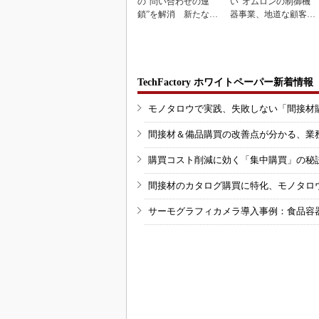
の“問い合わせの連
い”オムロンの制御機
鎖”を解消 新たな情
器事業、地道な顧客基
報伝達の仕組み「CM
盤強化が結実
P」
TechFactory ホワイトペーパー新着情報
モノタロウで実践、失敗しない「間接材
間接材＆備品購買の改善点が分かる、業
購買コスト削減に効く「集中購買」の秘
間接材のカタログ購買に特化、モノタロ
サーモグラフィカメラ導入事例：食品容