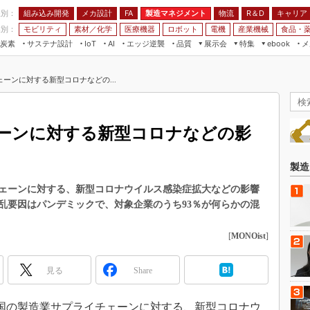
程別：
組み込み開発
メカ設計
製造マネジメント
物流
R＆D
キャリア
FA
業別：
モビリティ
素材／化学
医療機器
ロボット
電機
産業機械
食品・
炭素
サステナ設計
エッジ逆襲
品質
展示会
特集
メ
IoT
AI
ebook
伝承
組み込み開発
CEATEC
読者調査まとめ
編集後記
ーンに対する新型コロナなどの...
JIMTOF
保全
メカ設計
つながるクルマ
組込み/エッジ コンピューティング
ス
 AI
製造マネジメント
5G
展＆IoT/5Gソリューション展
VR／AR
FA
ーンに対する新型コロナなどの影
IIFES
モビリティ
フィールドサービス
国際ロボット展
素材／化学
FPGA
製造
ジャパンモビリティショー
組み込み画像技術
ェーンに対する、新型コロナウイルス感染症拡大などの影響
TECHNO-FRONTIER
乱要因はパンデミックで、対象企業のうち93％が何らかの混
組み込みモデリング
人テク展
Windows Embedded
[
MONOist
]
スマート工場EXPO
車載ソフト開発
EdgeTech+
見る
Share
ISO26262
日本ものづくりワールド
無償設計ツール
AUTOMOTIVE WORLD
、英国の製造業サプライチェーンに対する、新型コロナウ