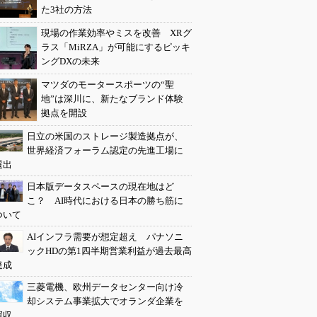
た3社の方法
現場の作業効率やミスを改善 XRグ
ラス「MiRZA」が可能にするピッキ
ングDXの未来
マツダのモータースポーツの“聖
地”は深川に、新たなブランド体験
拠点を開設
日立の米国のストレージ製造拠点が、
世界経済フォーラム認定の先進工場に
選出
日本版データスペースの現在地はど
こ？ AI時代における日本の勝ち筋に
ついて
AIインフラ需要が想定超え パナソニ
ックHDの第1四半期営業利益が過去最高
達成
三菱電機、欧州データセンター向け冷
却システム事業拡大でオランダ企業を
買収