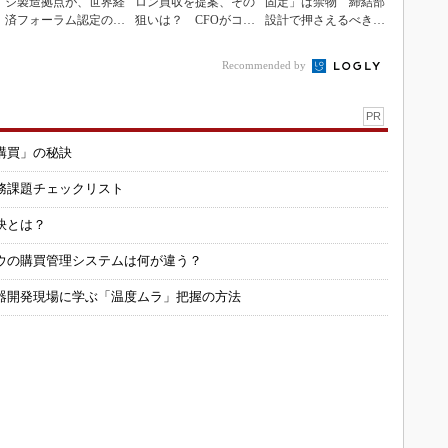
ジ製造拠点が、世界経
ロン買収を提案、その
固定」は禁物 締結部
済フォーラム認定の先
狙いは？ CFOがコメ
設計で押さえるべき基
進工場に選出
ント
本
Recommended by
PR
購買」の秘訣
務課題チェックリスト
訣とは？
ウの購買管理システムは何が違う？
器開発現場に学ぶ「温度ムラ」把握の方法