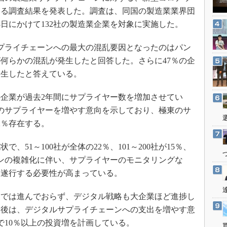
3Dプリンタ
産業オープンネット展
する調査結果を発表した。調査は、同国の製造業業界団
デジタルツインとCAE
～23日にかけて132社の製造業企業を対象に実施した。
S＆OP
プライチェーンへの最大の混乱要因となったのはパン
インダストリー4.0
が何らかの混乱が発生したと回答した。さらに47％の企
イノベーション
発生したと答えている。
製造業ビッグデータ
企業が過去2年間にサプライヤー数を増加させてい
メイドインジャパン
国のサプライヤーを増やす意向を示しており、極東のサ
植物工場
2％存在する。
知財マネジメント
海外生産
51～100社が全体の22％、101～200社が15％、
ェーンの複雑化に伴い、サプライヤーのモニタリングな
グローバル設計・開発
に遂行する必要性が高まっている。
制御セキュリティ
新型コロナへの対応
では進んでおらず、デジタル戦略も大企業ほど進捗し
今後は、デジタルサプライチェーンへの支出を増やす意
で10％以上の投資増を計画している。