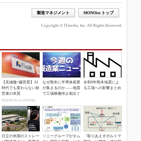
製造マネジメント
MONOist トップ
Copyright © ITmedia, Inc. All Rights Reserved.
【見城徹×藤田晋】AI
なぜ熊本に半導体産業
令和8年熊本地震によ
時代でも変わらない経
が集まるのか――地震
る工場への影響まとめ
営者の本質
で工場稼働停止相次ぐ
PR(FINCHI on GOETHE)
日立の米国のストレー
ソニーグループがタム
「取りあえずボルトで