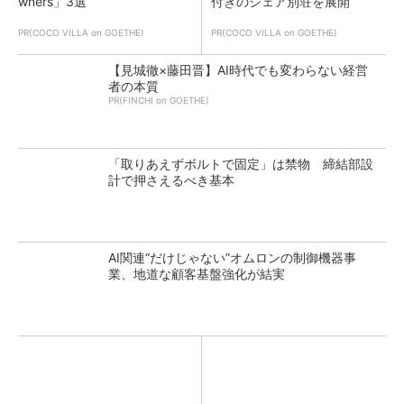
wners」3選
付きのシェア別荘を展開
PR(COCO VILLA on GOETHE)
PR(COCO VILLA on GOETHE)
【見城徹×藤田晋】AI時代でも変わらない経営
者の本質
PR(FINCHI on GOETHE)
「取りあえずボルトで固定」は禁物 締結部設
計で押さえるべき基本
AI関連“だけじゃない”オムロンの制御機器事
業、地道な顧客基盤強化が結実