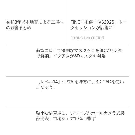
令和8年熊本地震による工場へ
FINCHI主催「IVS2026」トー
の影響まとめ
クセッションが話題に！
PR(FINCHI on GOETHE)
新型コロナで深刻なマスク不足を3Dプリンタ
で解消、イグアスが3Dマスクを開発
【レベル14】生成AIを味方に、3D CADを使い
こなそう！
狭小な駐車場に、シャープがポールカメラ式製
品発表 市場シェア10％目指す