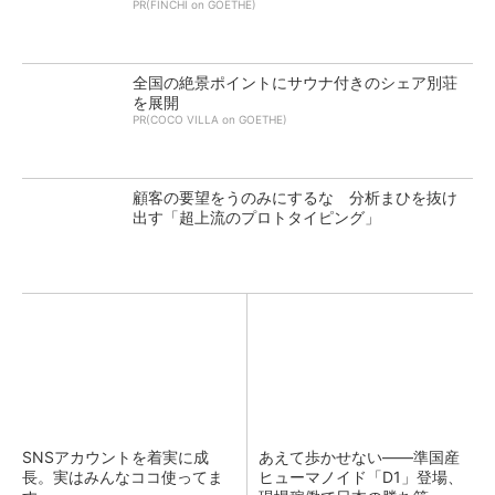
PR(FINCHI on GOETHE)
全国の絶景ポイントにサウナ付きのシェア別荘
を展開
PR(COCO VILLA on GOETHE)
顧客の要望をうのみにするな 分析まひを抜け
出す「超上流のプロトタイピング」
SNSアカウントを着実に成
あえて歩かせない――準国産
長。実はみんなココ使ってま
ヒューマノイド「D1」登場、