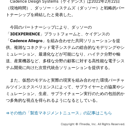
Cadence Design Systems（ケイデンス）は2022年2月22日
（現地時間）、ダッソー・システムズ（ダッソー）と戦略的パー
トナーシップを締結したと発表した。
今回のパートナーシップにより、ダッソーの
「
3DEXPERIENCE
」プラットフォームと、ケイデンスの
「
Cadence Allegro
」を組み合わせた共同ソリューションを提
供。複雑なコネクテッド電子システムの総合的なモデリングやシ
ミュレーション、最適化などが可能になり、ハイテク分野や輸
送、産業機器など、多様な分野の顧客に対する高性能な電子シス
テム開発に向けた次世代統合ソリューションを提供する。
また、仮想のモデルと実際の現実を組み合わせた環境バーチャ
ルツインエクスペリエンスによって、サプライヤーとの協業やシ
ミュレーション、生産、サプライチェーン実行のための包括的か
つ多角的な視点を得られるようになるとしている。
⇒その他の「製造マネジメントニュース」の記事はこちら
Copyright © ITmedia, Inc. All Rights Reserved.