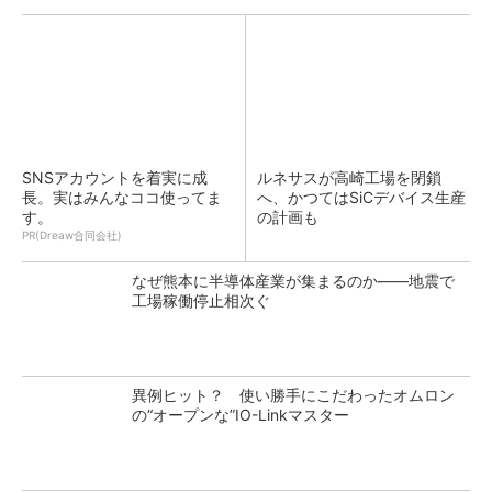
SNSアカウントを着実に成
ルネサスが高崎工場を閉鎖
長。実はみんなココ使ってま
へ、かつてはSiCデバイス生産
す。
の計画も
PR(Dreaw合同会社)
なぜ熊本に半導体産業が集まるのか――地震で
工場稼働停止相次ぐ
異例ヒット？ 使い勝手にこだわったオムロン
の“オープンな”IO-Linkマスター