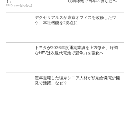
す。
現場稼働で日本の勝ち筋へ
PR(Dreaw合同会社)
デクセリアルズが東京オフィスを改修したワ
ケ、本社機能を2拠点に
トヨタが2026年度通期業績を上方修正、好調
なHEVは次世代電池で競争力を強化へ
定年退職した理系シニア人材が核融合発電炉開
発で活躍、なぜ？