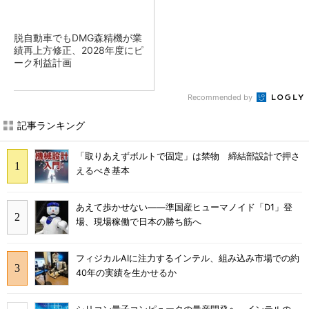
脱自動車でもDMG森精機が業
績再上方修正、2028年度にピ
ーク利益計画
Recommended by
記事ランキング
「取りあえずボルトで固定」は禁物 締結部設計で押さ
えるべき基本
あえて歩かせない――準国産ヒューマノイド「D1」登
場、現場稼働で日本の勝ち筋へ
フィジカルAIに注力するインテル、組み込み市場での約
40年の実績を生かせるか