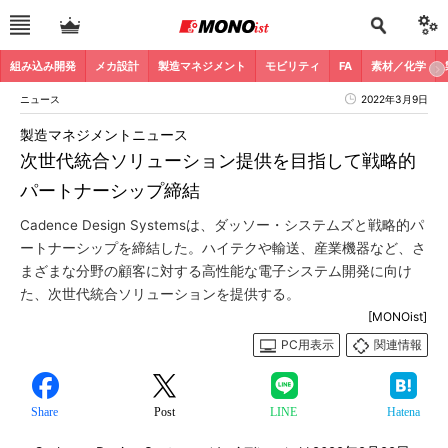
組み込み開発
メカ設計
製造マネジメント
モビリティ
FA
素材／化学
ニュース
2022年3月9日
製造マネジメントニュース
次世代統合ソリューション提供を目指して戦略的
パートナーシップ締結
Cadence Design Systemsは、ダッソー・システムズと戦略的パ
ートナーシップを締結した。ハイテクや輸送、産業機器など、さ
まざまな分野の顧客に対する高性能な電子システム開発に向け
た、次世代統合ソリューションを提供する。
[MONOist]
PC用表示
関連情報
Share
Post
LINE
Hatena