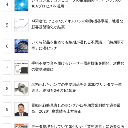
シリコン量子コンピュータの量産開発へ、インテルの
18Aプロセスを活用
AI関連“だけじゃない”オムロンの制御機器事業、地道な
顧客基盤強化が結実
いくら部品を集めても納期が遅れる不思議、「納期順守
率」に潜むワナ
手術不要で音を届けるレーザー照射技術を開発、次世代
の難聴治療に
老朽化したポンプの主要部品を金属3Dプリンタで一体
造形、納期を3分の1に短縮
電動化戦略見直しのホンダが四半期営業利益で過去最
高、2026年度業績も上方修正
データ整理をしていて気付いた「業務改善」に必要な考