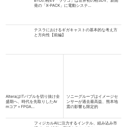
BYDの軽EV「ラッコ」は世界初の軽SDV、新開
発の「X-PACK」に電動システ...
テスラにおけるギガキャストの基本的な考え方
と方向性【前編】
AlteraはITバブルを切り抜け全
ソニーグループはイメージセ
盛期へ、時代を先取りしたAr
ンサーが過去最高益、熊本地
mコア＋FPGA...
震の影響も限定的
フィジカルAIに注力するインテル、組み込み市