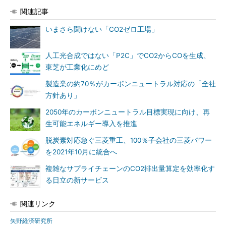
関連記事
いまさら聞けない「CO2ゼロ工場」
人工光合成ではない「P2C」でCO2からCOを生成、
東芝が工業化にめど
製造業の約70％がカーボンニュートラル対応の「全社
方針あり」
2050年のカーボンニュートラル目標実現に向け、再
生可能エネルギー導入を推進
脱炭素対応急ぐ三菱重工、100％子会社の三菱パワー
を2021年10月に統合へ
複雑なサプライチェーンのCO2排出量算定を効率化す
る日立の新サービス
関連リンク
矢野経済研究所