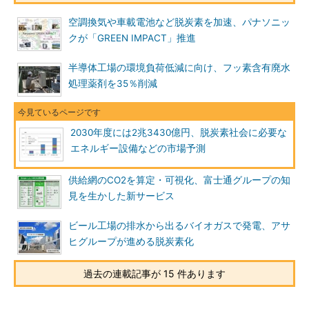
空調換気や車載電池など脱炭素を加速、パナソニッ
クが「GREEN IMPACT」推進
半導体工場の環境負荷低減に向け、フッ素含有廃水
処理薬剤を35％削減
2030年度には2兆3430億円、脱炭素社会に必要な
エネルギー設備などの市場予測
供給網のCO2を算定・可視化、富士通グループの知
見を生かした新サービス
ビール工場の排水から出るバイオガスで発電、アサ
ヒグループが進める脱炭素化
過去の連載記事が 15 件あります