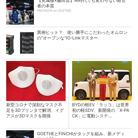
【見城徹×藤田晋】AI時代でも変わらない経営
者の本質
PR(FINCHI on GOETHE)
異例ヒット？ 使い勝手にこだわったオムロン
の“オープンな”IO-Linkマスター
新型コロナで深刻なマスク不
BYDの軽EV「ラッコ」は世界
足を3Dプリンタで解消、イグ
初の軽SDV、新開発の「X-PA
アスが3Dマスクを開発
CK」に電動システ...
GOETHEとFINCHIがタッグを組み、新メディ