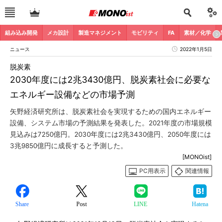
組み込み開発
メカ設計
製造マネジメント
モビリティ
FA
素材／化学
ニュース
2022年1月5日
脱炭素
2030年度には2兆3430億円、脱炭素社会に必要な
エネルギー設備などの市場予測
矢野経済研究所は、脱炭素社会を実現するための国内エネルギー
設備、システム市場の予測結果を発表した。2021年度の市場規模
見込みは7250億円。2030年度には2兆3430億円、2050年度には
3兆9850億円に成長すると予測した。
[MONOist]
PC用表示
関連情報
Share
Post
LINE
Hatena