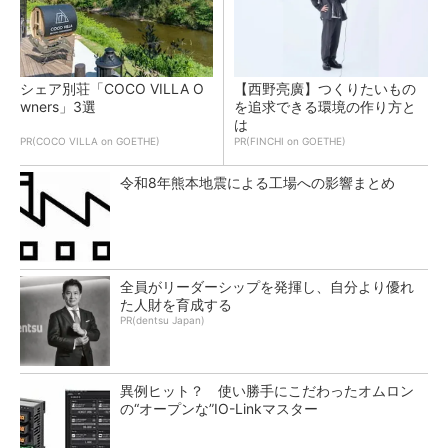
シェア別荘「COCO VILLA O
【西野亮廣】つくりたいもの
wners」3選
を追求できる環境の作り方と
は
PR(COCO VILLA on GOETHE)
PR(FINCHI on GOETHE)
令和8年熊本地震による工場への影響まとめ
全員がリーダーシップを発揮し、自分より優れ
た人財を育成する
PR(dentsu Japan)
異例ヒット？ 使い勝手にこだわったオムロン
の“オープンな”IO-Linkマスター