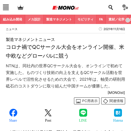
組み込み開発
メカ設計
製造マネジメント
モビリティ
FA
素材／化学
ニュース
2021年11月16日
製造マネジメントニュース
コロナ禍でQCサークル大会をオンライン開催、米
中欧などグローバルに競う
NTNは、同社内の世界QCサークル大会を、オンラインで初めて
実施した。ものづくり技術の向上を支えるQCサークル活動を世
界レベルで活性化させるための大会で、2021年は、軸受の研削用
砥石のコストダウンに取り組んだ中国チームが優勝した。
[MONOist]
PC用表示
関連情報
Share
Post
LINE
Hatena