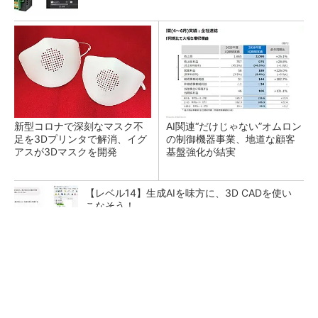
新型コロナで深刻なマスク不
AI関連“だけじゃない”オムロン
足を3Dプリンタで解消、イグ
の制御機器事業、地道な顧客
アスが3Dマスクを開発
基盤強化が結実
【レベル14】生成AIを味方に、3D CADを使い
こなそう！
【西野亮廣】ビジネス書最新刊『北極星 僕た
ちはどう働くか』
PR(FINCHI on GOETHE)