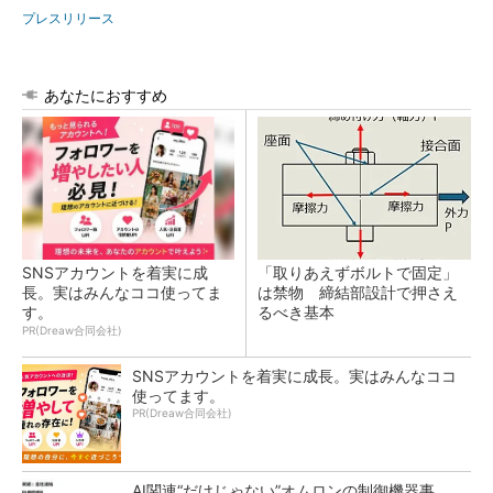
プレスリリース
あなたにおすすめ
SNSアカウントを着実に成
「取りあえずボルトで固定」
長。実はみんなココ使ってま
は禁物 締結部設計で押さえ
す。
るべき基本
PR(Dreaw合同会社)
SNSアカウントを着実に成長。実はみんなココ
使ってます。
PR(Dreaw合同会社)
AI関連“だけじゃない”オムロンの制御機器事