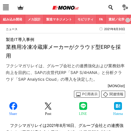
組み込み開発
メカ設計
製造マネジメント
モビリティ
FA
素材／化学
ニュース
2021年8月30日
製造IT導入事例
業務用冷凍冷蔵庫メーカーがクラウド型ERPを採
用
フクシマガリレイは、グループ会社との連携強化および業務効率
向上を目的に、SAPの次世代ERP「SAP S/4HANA」と分析クラ
ウド「SAP Analytics Cloud」の導入を決定した。
[MONOist]
PC用表示
関連情報
Share
Post
LINE
Hatena
フクシマガリレイは2021年8月16日、グループ会社との連携強