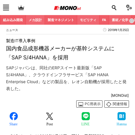
組み込み開発
メカ設計
製造マネジメント
モビリティ
FA
素材／化学
ニュース
2019年1月25日
製造IT導入事例
国内食品成形機器メーカーが基幹システムに
「SAP S/4HANA」を採用
SAPジャパンは、同社のERPスイート最新版「SAP
S/4HANA」、クラウドインフラサービス「SAP HANA
Enterprise Cloud」などの製品を、レオン自動機が採用したと発
表した。
[MONOist]
PC用表示
関連情報
Share
Post
LINE
Hatena