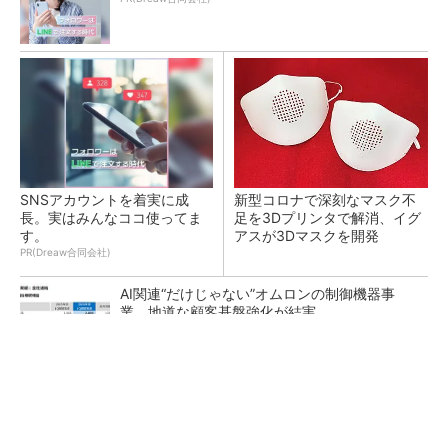
SNSアカウントを着実に成
新型コロナで深刻なマスク不
長。実はみんなココ使ってま
足を3Dプリンタで解消、イグ
す。
アスが3Dマスクを開発
PR(Dreaw合同会社)
AI関連“だけじゃない”オムロンの制御機器事
業、地道な顧客基盤強化が結実
【レベル14】生成AIを味方に、3D CADを使い
こなそう！