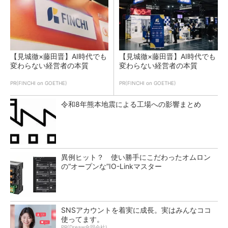
【見城徹×藤田晋】AI時代でも
【見城徹×藤田晋】AI時代でも
変わらない経営者の本質
変わらない経営者の本質
PR(FINCHI on GOETHE)
PR(FINCHI on GOETHE)
令和8年熊本地震による工場への影響まとめ
異例ヒット？ 使い勝手にこだわったオムロン
の“オープンな”IO-Linkマスター
SNSアカウントを着実に成長。実はみんなココ
使ってます。
PR(Dreaw合同会社)