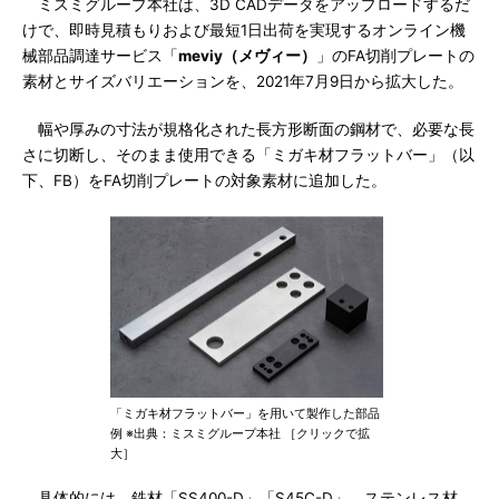
ミスミグループ本社は、3D CADデータをアップロードするだ
けで、即時見積もりおよび最短1日出荷を実現するオンライン機
械部品調達サービス「
meviy（メヴィー）
」のFA切削プレートの
素材とサイズバリエーションを、2021年7月9日から拡大した。
幅や厚みの寸法が規格化された長方形断面の鋼材で、必要な長
さに切断し、そのまま使用できる「ミガキ材フラットバー」（以
下、FB）をFA切削プレートの対象素材に追加した。
「ミガキ材フラットバー」を用いて製作した部品
例 ※出典：ミスミグループ本社 ［クリックで拡
大］
具体的には、鉄材「SS400-D」「S45C-D」、ステンレス材