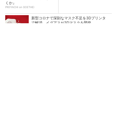
くか』
PR(FINCHI on GOETHE)
新型コロナで深刻なマスク不足を3Dプリンタ
で解消、イグアスが3Dマスクを開発
【レベル14】生成AIを味方に、3D CADを使い
こなそう！
狭小な駐車場に、シャープがポールカメラ式製
品発表 市場シェア10％目指す