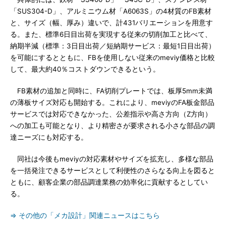
「SUS304-D」、アルミニウム材「A6063S」の4材質のFB素材
と、サイズ（幅、厚み）違いで、計431バリエーションを用意す
る。また、標準6日目出荷を実現する従来の切削加工と比べて、
納期半減（標準：3日目出荷／短納期サービス：最短1日目出荷）
を可能にするとともに、FBを使用しない従来のmeviy価格と比較
して、最大約40％コストダウンできるという。
FB素材の追加と同時に、FA切削プレートでは、板厚5mm未満
の薄板サイズ対応も開始する。これにより、meviyのFA板金部品
サービスでは対応できなかった、公差指示や高さ方向（Z方向）
への加工も可能となり、より精密さが要求される小さな部品の調
達ニーズにも対応する。
同社は今後もmeviyの対応素材やサイズを拡充し、多様な部品
を一括発注できるサービスとして利便性のさらなる向上を図ると
ともに、顧客企業の部品調達業務の効率化に貢献するとしてい
る。
⇒ その他の「メカ設計」関連ニュースはこちら