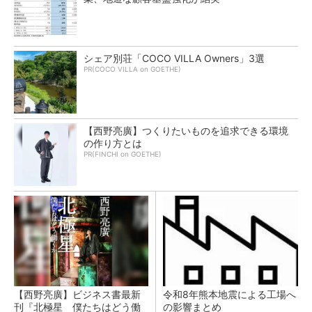
シェア別荘「COCO VILLA Owners」3選
PR(COCO VILLA on GOETHE)
【西野亮廣】つくりたいものを追求できる環境
の作り方とは
PR(FINCHI on GOETHE)
【西野亮廣】ビジネス書最新
令和8年熊本地震による工場へ
刊『北極星 僕たちはどう働
の影響まとめ