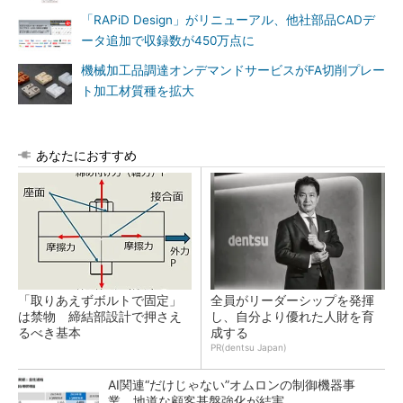
「RAPiD Design」がリニューアル、他社部品CADデ
ータ追加で収録数が450万点に
機械加工品調達オンデマンドサービスがFA切削プレー
ト加工材質種を拡大
あなたにおすすめ
「取りあえずボルトで固定」
全員がリーダーシップを発揮
は禁物 締結部設計で押さえ
し、自分より優れた人財を育
るべき基本
成する
PR(dentsu Japan)
AI関連“だけじゃない”オムロンの制御機器事
業、地道な顧客基盤強化が結実