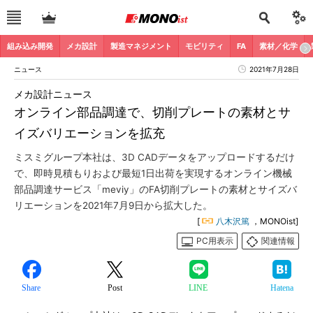
組み込み開発
メカ設計
製造マネジメント
モビリティ
FA
素材／化学
ニュース
2021年7月28日
メカ設計ニュース
オンライン部品調達で、切削プレートの素材とサ
イズバリエーションを拡充
ミスミグループ本社は、3D CADデータをアップロードするだけ
で、即時見積もりおよび最短1日出荷を実現するオンライン機械
部品調達サービス「meviy」のFA切削プレートの素材とサイズバ
リエーションを2021年7月9日から拡大した。
[
八木沢篤
，MONOist]
PC用表示
関連情報
Share
Post
LINE
Hatena