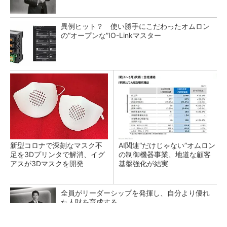
異例ヒット？ 使い勝手にこだわったオムロン
の“オープンな”IO-Linkマスター
新型コロナで深刻なマスク不
AI関連“だけじゃない”オムロン
足を3Dプリンタで解消、イグ
の制御機器事業、地道な顧客
アスが3Dマスクを開発
基盤強化が結実
全員がリーダーシップを発揮し、自分より優れ
た人財を育成する
PR(dentsu Japan)