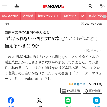
組み込み開発
メカ設計
製造マネジメント
モビリティ
FA
素材／化学
特集
2021年3月20日
自動車業界の1週間を振り返る
“避けられない不可抗力”が増えていく時代にどう
備えるべきなのか
（1/2 ページ）
これまでMONOistでは「いまさら聞けない」というタイトルで、
製造業にかかわるさまざまな物事を解説してきました。つい最
近、私自身にも「いまさら聞けないけど常識っぽいぞ……」とい
う言葉との出会いがありました。その言葉は「フォース・マジュ
ール（Force Majeure）」です。
[
齊藤由希
，MONOist]
PC用表示
関連情報
Share
Post
LINE
Hatena