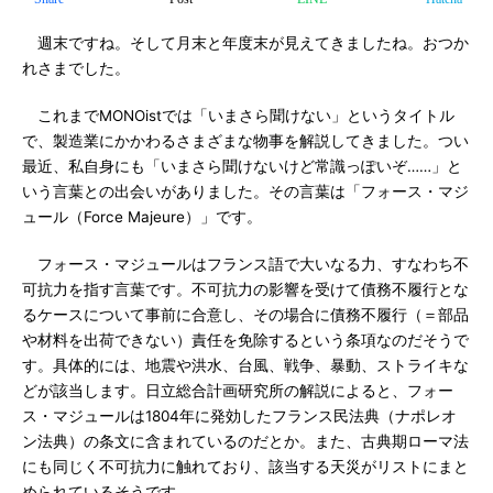
週末ですね。そして月末と年度末が見えてきましたね。おつか
れさまでした。
これまでMONOistでは「いまさら聞けない」というタイトル
で、製造業にかかわるさまざまな物事を解説してきました。つい
最近、私自身にも「いまさら聞けないけど常識っぽいぞ……」と
いう言葉との出会いがありました。その言葉は「フォース・マジ
ュール（Force Majeure）」です。
フォース・マジュールはフランス語で大いなる力、すなわち不
可抗力を指す言葉です。不可抗力の影響を受けて債務不履行とな
るケースについて事前に合意し、その場合に債務不履行（＝部品
や材料を出荷できない）責任を免除するという条項なのだそうで
す。具体的には、地震や洪水、台風、戦争、暴動、ストライキな
どが該当します。日立総合計画研究所の解説によると、フォー
ス・マジュールは1804年に発効したフランス民法典（ナポレオ
ン法典）の条文に含まれているのだとか。また、古典期ローマ法
にも同じく不可抗力に触れており、該当する天災がリストにまと
められているそうです。