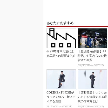
あなたにおすすめ
令和8年熊本地震によ
【見城徹×藤田晋】AI
る工場への影響まとめ
時代でも変わらない経
営者の本質
PR(FINCHI on GOETHE)
GOETHEとFINCHIが
【西野亮廣】つくりた
タッグを組み、新メデ
いものを追求できる環
ィアを創設
境の作り方とは
PR(FINCHI on GOETHE)
PR(FINCHI on GOETHE)