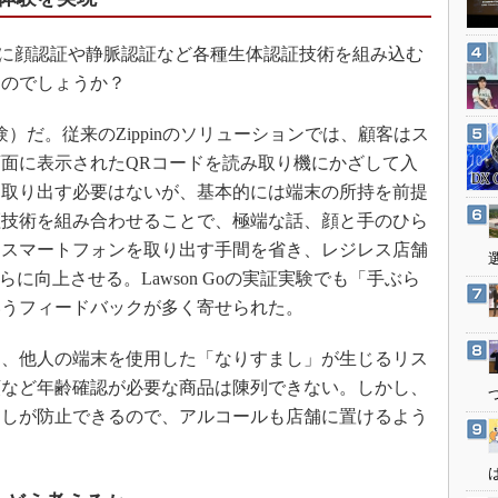
3Dプリンタ
産業オープンネット展
デジタルツインとCAE
ョンに顔認証や静脈認証など各種生体認証技術を組み込む
S＆OP
るのでしょうか？
インダストリー4.0
）だ。従来のZippinのソリューションでは、顧客はス
イノベーション
面に表示されたQRコードを読み取り機にかざして入
製造業ビッグデータ
を取り出す必要はないが、基本的には端末の所持を前提
メイドインジャパン
証技術を組み合わせることで、極端な話、顔と手のひら
。スマートフォンを取り出す手間を省き、レジレス店舗
植物工場
に向上させる。Lawson Goの実証実験でも「手ぶら
知財マネジメント
いうフィードバックが多く寄せられた。
海外生産
グローバル設計・開発
、他人の端末を使用した「なりすまし」が生じるリス
類など年齢確認が必要な商品は陳列できない。しかし、
制御セキュリティ
ましが防止できるので、アルコールも店舗に置けるよう
新型コロナへの対応