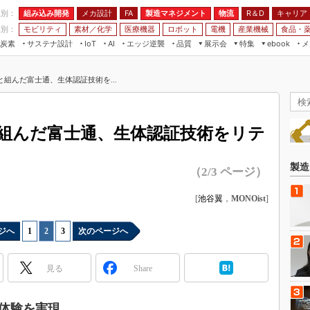
程別：
組み込み開発
メカ設計
製造マネジメント
物流
R＆D
キャリア
FA
業別：
モビリティ
素材／化学
医療機器
ロボット
電機
産業機械
食品・
炭素
サステナ設計
エッジ逆襲
品質
展示会
特集
メ
IoT
AI
ebook
伝承
組み込み開発
CEATEC
読者調査まとめ
編集後記
と組んだ富士通、生体認証技術を...
JIMTOF
保全
メカ設計
つながるクルマ
組込み/エッジ コンピューティング
ス
 AI
製造マネジメント
5G
展＆IoT/5Gソリューション展
VR／AR
FA
と組んだ富士通、生体認証技術をリテ
IIFES
モビリティ
フィールドサービス
国際ロボット展
素材／化学
FPGA
製造
（2/3 ページ）
ジャパンモビリティショー
組み込み画像技術
TECHNO-FRONTIER
[
池谷翼
，
MONOist
]
組み込みモデリング
人テク展
Windows Embedded
ジへ
1
|
2
|
3
次のページへ
スマート工場EXPO
車載ソフト開発
EdgeTech+
見る
Share
ISO26262
日本ものづくりワールド
無償設計ツール
AUTOMOTIVE WORLD
買体験を実現