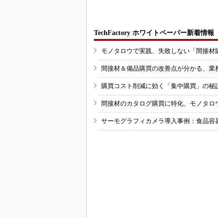
TechFactory ホワイトペーパー新着情報
モノタロウで実践、失敗しない「間接材
間接材＆備品購買の改善点が分かる、業
購買コスト削減に効く「集中購買」の秘
間接材のカタログ購買に特化、モノタロ
サーモグラフィカメラ導入事例：食品容