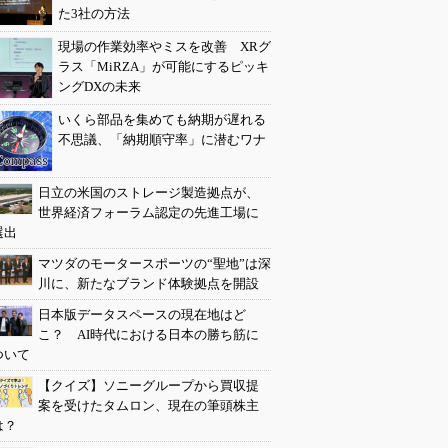
た3社の方法
現場の作業効率やミスを改善 XRグ
ラス「MiRZA」が可能にするピッキ
ングDXの未来
いくら部品を集めても納期が遅れる
不思議、「納期順守率」に潜むワナ
日立の米国のストレージ製造拠点が、
世界経済フォーラム認定の先進工場に
選出
マツダのモータースポーツの“聖地”は深
川に、新たなブランド体験拠点を開設
日本版データスペースの現在地はど
こ？ AI時代における日本の勝ち筋に
ついて
【クイズ】ソニーグループから買収提
案を受けたタムロン、現在の筆頭株主
は？