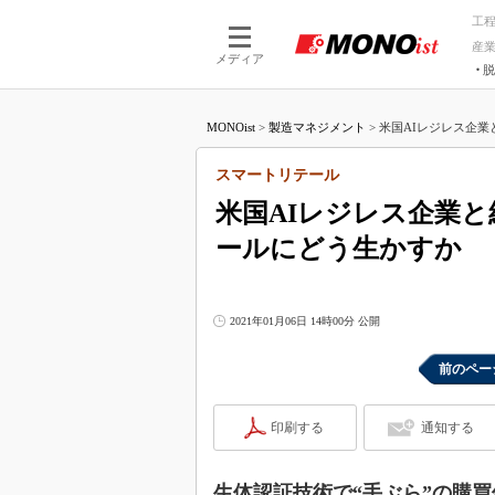
工
産
メディア
脱
つながる技術
AI×技術
MONOist
>
製造マネジメント
>
米国AIレジレス企業
つながる工場
AI×設備
つながるサービ
Physical
スマートリテール
米国AIレジレス企業
ールにどう生かすか
2021年01月06日 14時00分 公開
前のペー
印刷する
通知する
生体認証技術で“手ぶら”の購