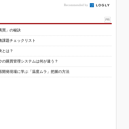
Recommended by
PR
購買」の秘訣
務課題チェックリスト
訣とは？
ウの購買管理システムは何が違う？
器開発現場に学ぶ「温度ムラ」把握の方法