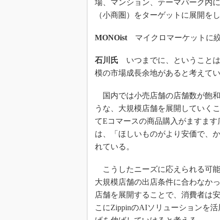
場、マンション、テーマパーク内
（小商圏）をターゲットに展開を
MONOist
マイクロマーケットに絞
石川氏
いつまでに、ということは明
模の市場成長余地があると考えて
国内では小売店舗の店舗数が飽和
うな、大規模店舗を展開していく
てEコマースの商品購入がますます
は、「ほしいものがより安価で、
れている。
こうしたニーズに応えられる可能
大規模店舗の出店条件に合わなか
店舗を展開することで、消費者は
こにZippinのAIソリューショ