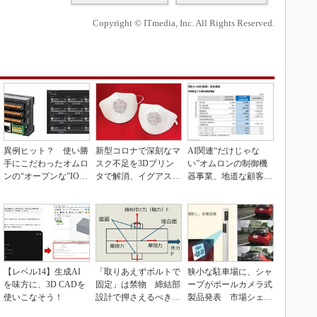
Copyright © ITmedia, Inc. All Rights Reserved.
異例ヒット？ 使い勝
新型コロナで深刻なマ
AI関連“だけじゃな
手にこだわったオムロ
スク不足を3Dプリン
い”オムロンの制御機
ンの“オープンな”IO-L
タで解消、イグアスが
器事業、地道な顧客基
inkマスター
3Dマスクを開発
盤強化が結実
【レベル14】生成AI
「取りあえずボルトで
狭小な駐車場に、シャ
を味方に、3D CADを
固定」は禁物 締結部
ープがポールカメラ式
使いこなそう！
設計で押さえるべき基
製品発表 市場シェア
本
10％目指す