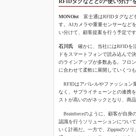
RFIDタグなどとの“使い分け
MONOist
富士通はRFIDタグなど
す。AIカメラや重量センサーなどを
い分けて、顧客提案を行う予定で
石川氏
確かに、当社にはRFIDを
ドをスマートフォンで読み込んで決済を
のラインアップが多数ある。フロ
に合わせて柔軟に展開していくつ
RFIDはアパレルやファッション
なく、サプライチェーンとの連携
ストが高いのがネックとなり、商
Brainforceのように、顧客
認識を行うソリューションについ
いく計画だ。一方で、Zippinの