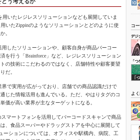
”をどう考えるか
を用いたレジレスソリューションなども展開していま
用いたZippinのようなソリューションとどのように使
コー
すか。
デジ
活用したソリューションや、顧客自身が商品バーコー
行う「Brainforce」など、レジレスソリューション
「つ
ントの技術にこだわるのではなく、店舗特性や顧客要望
もりだ。
業界で実用が広がっており、店舗での商品認識だけで
よく
を通じた情報活用も進んでいる。ただ、やはりタグのコ
品単価が高い業界が主なターゲットになる。
が自身のスマートフォンを活用してバーコードスキャンで商品
ては、食品スーパーやドラッグストアを中心に展開して
ソリューションについては、オフィスや駅構内、病院、工