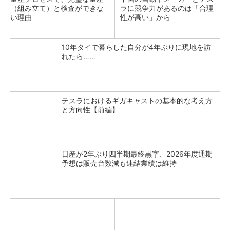
（組み立て）と検査ができな
ラに競争力があるのは「合理
い理由
性が高い」から
10年タイで暮らした自分が4年ぶりに現地を訪
れたら……
テスラにおけるギガキャストの基本的な考え方
と方向性【前編】
日産が2年ぶり四半期最終黒字、2026年度通期
予想は販売台数減も連結業績は維持