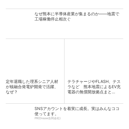
なぜ熊本に半導体産業が集まるのか――地震で
工場稼働停止相次ぐ
定年退職した理系シニア人材
テラチャージやFLASH、テス
が核融合発電炉開発で活躍、
ラなど 熊本地震によるEV充
なぜ？
電器の無償開放拠点まと...
SNSアカウントを着実に成長。実はみんなココ
使ってます。
PR(Dreaw合同会社)