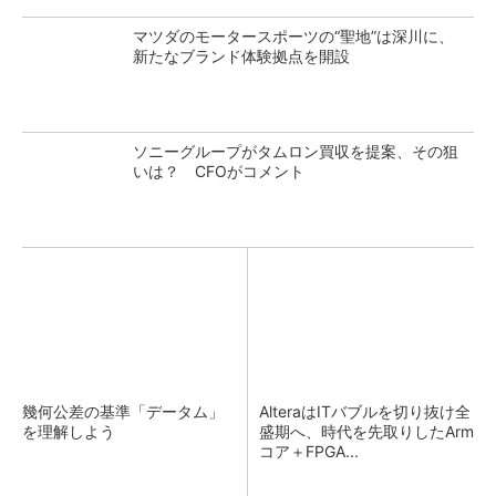
マツダのモータースポーツの“聖地”は深川に、
新たなブランド体験拠点を開設
ソニーグループがタムロン買収を提案、その狙
いは？ CFOがコメント
幾何公差の基準「データム」
AlteraはITバブルを切り抜け全
を理解しよう
盛期へ、時代を先取りしたArm
コア＋FPGA...