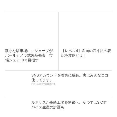
狭小な駐車場に、シャープが
【レベル4】図面の穴寸法の表
ポールカメラ式製品発表 市
記を攻略せよ！
場シェア10％目指す
SNSアカウントを着実に成長。実はみんなココ
使ってます。
PR(Dreaw合同会社)
ルネサスが高崎工場を閉鎖へ、かつてはSiCデ
バイス生産の計画も