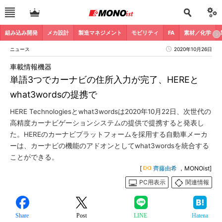
組み込み開発
メカ設計
製造マネジメント
モビリティ
FA
素材／化学
ニュース
2020年10月26日
車載情報機器
単語3つでカーナビの住所入力が完了、HEREと
what3wordsの提携で
HERE Technologiesとwhat3wordsは2020年10月22日、次世代の
高精度カーナビゲーションシステムの提供で提携すると発表し
た。HEREのカーナビプラットフォームを採用する自動車メーカ
ーは、カーナビの機能のアドオンとしてwhat3wordsを統合する
ことができる。
[
齊藤由希
，MONOist]
PC用表示
関連情報
Share
Post
LINE
Hatena