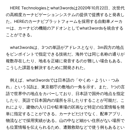
HERE Technologiesとwhat3wordsは2020年10月22日、次世代
の高精度カーナビゲーションシステムの提供で提携すると発表し
た。HEREのカーナビプラットフォームを採用する自動車メーカ
ーは、カーナビの機能のアドオンとしてwhat3wordsを統合する
ことができる。
what3wordsは、3つの単語がアドレスとなり、3m四方の地点
をピンポイントで指定できる技術だ。海外では同じ名称の通りが
複数存在したり、地名を正確に発音するのが難しい場合もある。
こうした課題を解決するために開発された。
例えば、what3wordsでは日本語の「やくめ・ようい・つみ
れ」という3語は、東京都庁の敷地の一角を示す。また、1つの言
語で世界中の地点をカバーしており、日本語で国外の地点を指定
したり、英語で日本国内の場所を示したりすることが可能だ。こ
れにより、建物の入り口や駐車場の区画など特定の位置情報を簡
単に指定することができる。カーナビだけでなく、配車アプリ、
物流などで採用実績がある。山の中など細かい住所がない場所で
も位置情報を伝えられるため、遭難救助などで使う例もあるとい