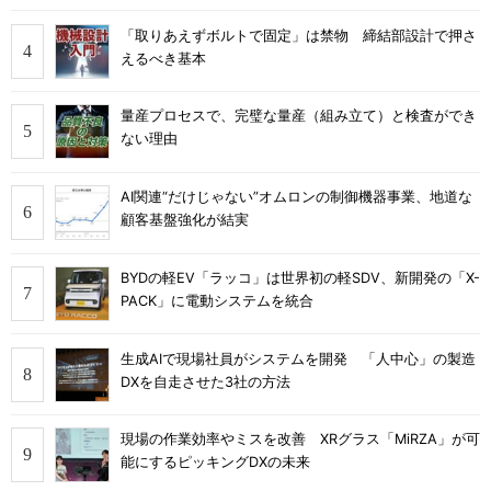
「取りあえずボルトで固定」は禁物 締結部設計で押さ
えるべき基本
量産プロセスで、完璧な量産（組み立て）と検査ができ
ない理由
AI関連“だけじゃない”オムロンの制御機器事業、地道な
顧客基盤強化が結実
BYDの軽EV「ラッコ」は世界初の軽SDV、新開発の「X-
PACK」に電動システムを統合
生成AIで現場社員がシステムを開発 「人中心」の製造
DXを自走させた3社の方法
現場の作業効率やミスを改善 XRグラス「MiRZA」が可
能にするピッキングDXの未来