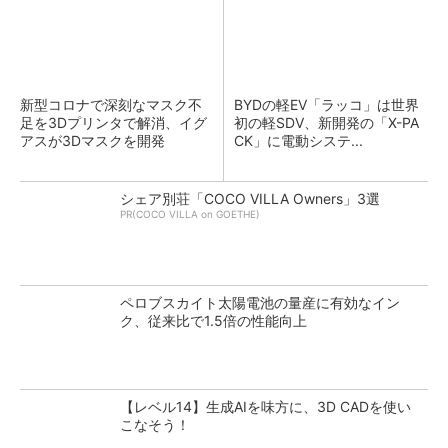
新型コロナで深刻なマスク不
BYDの軽EV「ラッコ」は世界
足を3Dプリンタで解消、イグ
初の軽SDV、新開発の「X-PA
アスが3Dマスクを開発
CK」に電動システ...
シェア別荘「COCO VILLA Owners」3選
PR(COCO VILLA on GOETHE)
ペロブスカイト太陽電池の量産に有効なイン
ク、従来比で1.5倍の性能向上
【レベル14】生成AIを味方に、3D CADを使い
こなそう！