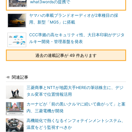
what3wordsの提携で
ヤマハの車載ブランドオーディオが2車種目の採
用、新型「MG5」に搭載
CCC準拠の高セキュリティ性、大日本印刷がデジタ
ルキー開発・管理基盤を発表
過去の連載記事が 49 件あります
関連記事
三菱商事とNTTが地図大手HEREの筆頭株主に、デジ
タル変革で位置情報活用
カーナビが「前の黒いクルマに続いて曲がって」と案
内、三菱電機が開発
高機能化で熱くなるインフォテインメントシステム、
温度をどう監視すべきか