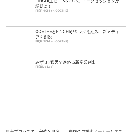
FINCHI主催「IVS2026」トークセッションが
話題に！
PR(FINCHI on GOETHE)
GOETHEとFINCHIがタッグを組み、新メディ
アを創設
PR(FINCHI on GOETHE)
みずほ×官民で進める新産業創出
PR(Blue Lab)
量産プロセスで、完璧な量産
中国の自動車メーカーとテス