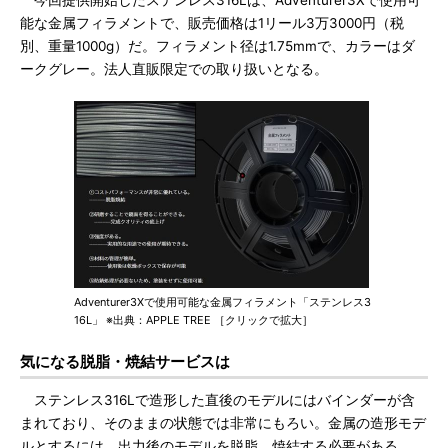
今回提供開始したステンレス316Lは、Adventurer3Xで使用可
能な金属フィラメントで、販売価格は1リール3万3000円（税
別、重量1000g）だ。フィラメント径は1.75mmで、カラーはダ
ークグレー。法人直販限定での取り扱いとなる。
Adventurer3Xで使用可能な金属フィラメント「ステンレス3
16L」 ※出典：APPLE TREE ［クリックで拡大］
気になる脱脂・焼結サービスは
ステンレス316Lで造形した直後のモデルにはバインダーが含
まれており、そのままの状態では非常にもろい。金属の造形モデ
ルとするには、出力後のモデルを脱脂、焼結する必要がある。