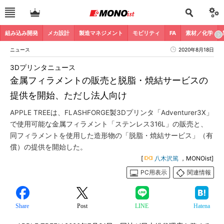
組み込み開発
メカ設計
製造マネジメント
モビリティ
FA
素材／化学
ニュース
2020年8月18日
3Dプリンタニュース
金属フィラメントの販売と脱脂・焼結サービスの
提供を開始、ただし法人向け
APPLE TREEは、FLASHFORGE製3Dプリンタ「Adventurer3X」
で使用可能な金属フィラメント「ステンレス316L」の販売と、
同フィラメントを使用した造形物の「脱脂・焼結サービス」（有
償）の提供を開始した。
[
八木沢篤
，MONOist]
PC用表示
関連情報
Share
Post
LINE
Hatena