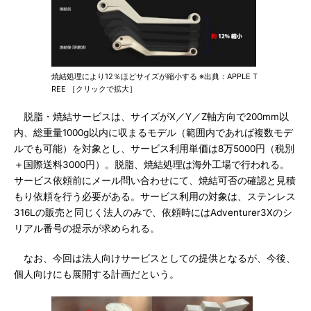
焼結処理により12％ほどサイズが縮小する ※出典：APPLE T
REE ［クリックで拡大］
脱脂・焼結サービスは、サイズがX／Y／Z軸方向で200mm以
内、総重量1000g以内に収まるモデル（範囲内であれば複数モデ
ルでも可能）を対象とし、サービス利用単価は8万5000円（税別
＋国際送料3000円）。脱脂、焼結処理は海外工場で行われる。
サービス依頼前にメール問い合わせにて、焼結可否の確認と見積
もり依頼を行う必要がある。サービス利用の対象は、ステンレス
316Lの販売と同じく法人のみで、依頼時にはAdventurer3Xのシ
リアル番号の提示が求められる。
なお、今回は法人向けサービスとしての提供となるが、今後、
個人向けにも展開する計画だという。