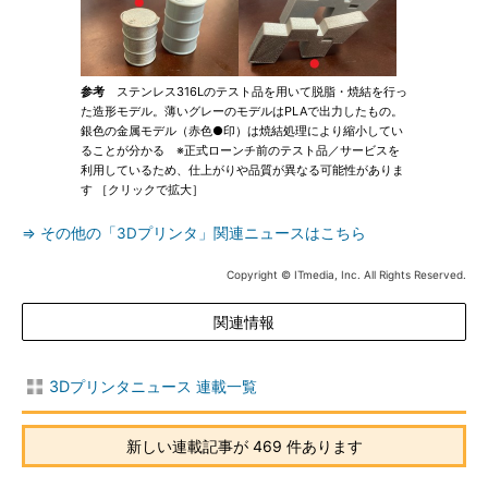
参考
ステンレス316Lのテスト品を用いて脱脂・焼結を行っ
た造形モデル。薄いグレーのモデルはPLAで出力したもの。
銀色の金属モデル（赤色●印）は焼結処理により縮小してい
ることが分かる ※正式ローンチ前のテスト品／サービスを
利用しているため、仕上がりや品質が異なる可能性がありま
す ［クリックで拡大］
⇒ その他の「3Dプリンタ」関連ニュースはこちら
Copyright © ITmedia, Inc. All Rights Reserved.
関連情報
3Dプリンタニュース 連載一覧
新しい連載記事が 469 件あります