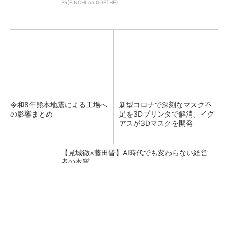
PR(FINCHI on GOETHE)
令和8年熊本地震による工場へ
新型コロナで深刻なマスク不
の影響まとめ
足を3Dプリンタで解消、イグ
アスが3Dマスクを開発
【見城徹×藤田晋】AI時代でも変わらない経営
者の本質
PR(FINCHI on GOETHE)
【レベル14】生成AIを味方に、3D CADを使い
こなそう！