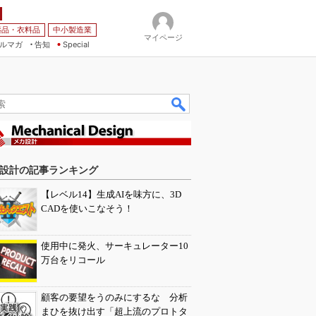
薬品・衣料品
中小製造業
マイページ
ルマガ
告知
Special
設計の記事ランキング
【レベル14】生成AIを味方に、3D
CADを使いこなそう！
使用中に発火、サーキュレーター10
万台をリコール
顧客の要望をうのみにするな 分析
まひを抜け出す「超上流のプロトタ