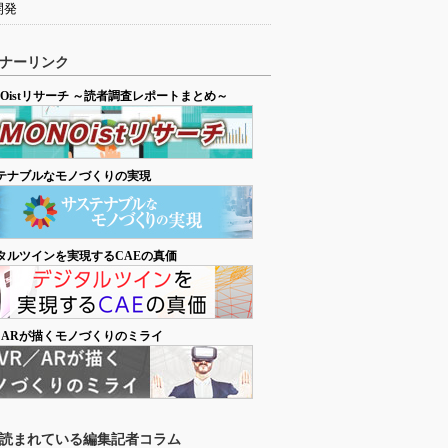
開発
ナーリンク
NOistリサーチ ～読者調査レポートまとめ～
テナブルなモノづくりの実現
タルツインを実現するCAEの真価
／ARが描くモノづくりのミライ
読まれている編集記者コラム