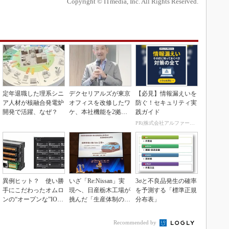
Copyright © ITmedia, Inc. All Rights Reserved.
定年退職した理系シニ
デクセリアルズが東京
【必見】情報漏えいを
ア人材が核融合発電炉
オフィスを改修したワ
防ぐ！セキュリティ実
開発で活躍、なぜ？
ケ、本社機能を2拠点
践ガイド
に
PR(株式会社アルファーテクノ)
異例ヒット？ 使い勝
いざ「Re:Nissan」実
3σと不良品発生の確率
手にこだわったオムロ
現へ、日産栃木工場が
を予測する「標準正規
ンの“オープンな”IO-L
挑んだ「生産体制の比
分布表」
inkマスター
例化」
Recommended by