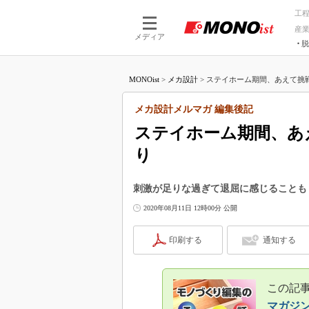
工
産
メディア
脱
つながる技術
AI×技術
MONOist
>
メカ設計
>
ステイホーム期間、あえて挑戦
つながる工場
AI×設備
つながるサービ
Physical
メカ設計メルマガ 編集後記
ステイホーム期間、あ
り
刺激が足りな過ぎて退屈に感じることも
2020年08月11日 12時00分 公開
印刷する
通知する
この記事
マガジ