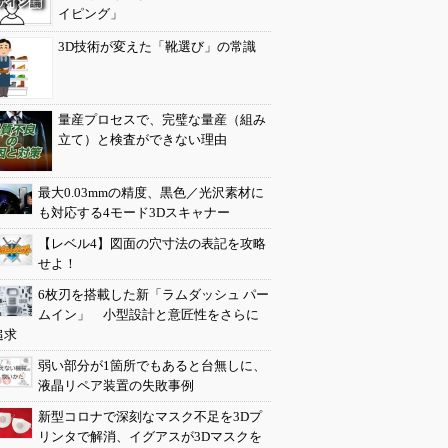
イピング」
3D技術が変えた「靴選び」の常識
量産プロセスで、完璧な量産（組み
立て）と検査ができない理由
最大0.03mmの精度、黒色／光沢素材に
も対応する4モード3Dスキャナー
【レベル4】図面の穴寸法の表記を攻略
せよ！
6枚刃を搭載した新「ラムダッシュ パー
ムイン」 小型設計と意匠性をさらに
追求
弱い部分が1箇所でもあると台無しに、
液晶リペア装置の失敗事例
新型コロナで深刻なマスク不足を3Dプ
リンタで解消、イグアスが3Dマスクを