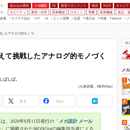
程別：
組み込み開発
メカ設計
製造マネジメント
物流
R＆D
キャリア
FA
業別：
モビリティ
素材／化学
医療機器
ロボット
電機
産業機械
食品・
炭素
サステナ設計
エッジ逆襲
品質
展示会
特集
メ
IoT
AI
ebook
伝承
組み込み開発
CEATEC
読者調査まとめ
編集後記
したアナログ的モノづ...
JIMTOF
保全
メカ設計
つながるクルマ
組込み/エッジ コンピューティング
ス
 AI
製造マネジメント
5G
展＆IoT/5Gソリューション展
VR／AR
FA
えて挑戦したアナログ的モノづく
IIFES
モビリティ
フィールドサービス
国際ロボット展
素材／化学
FPGA
メカ
ジャパンモビリティショー
組み込み画像技術
しばしば。
TECHNO-FRONTIER
[
八木沢篤
，
MONOist
]
組み込みモデリング
人テク展
Windows Embedded
スマート工場EXPO
見る
Share
車載ソフト開発
EdgeTech+
ISO26262
日本ものづくりワールド
は、2020年8月11日発行の「
メカ設計 メール
無償設計ツール
AUTOMOTIVE WORLD
ン
」に掲載されたMONOistの編集担当者による