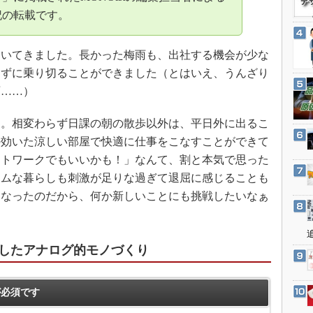
3Dプリンタ
産業オープンネット展
記の転載です。
デジタルツインとCAE
S＆OP
いてきました。長かった梅雨も、出社する機会が少な
インダストリー4.0
じずに乗り切ることができました（とはいえ、うんざり
雨……）
イノベーション
製造業ビッグデータ
。相変わらず日課の朝の散歩以外は、平日外に出るこ
メイドインジャパン
の効いた涼しい部屋で快適に仕事をこなすことができて
植物工場
ートワークでもいいかも！」なんて、割と本気で思った
ームな暮らしも刺激が足りな過ぎて退屈に感じることも
知財マネジメント
くなったのだから、何か新しいことにも挑戦したいなぁ
海外生産
グローバル設計・開発
制御セキュリティ
したアナログ的モノづくり
新型コロナへの対応
必須です