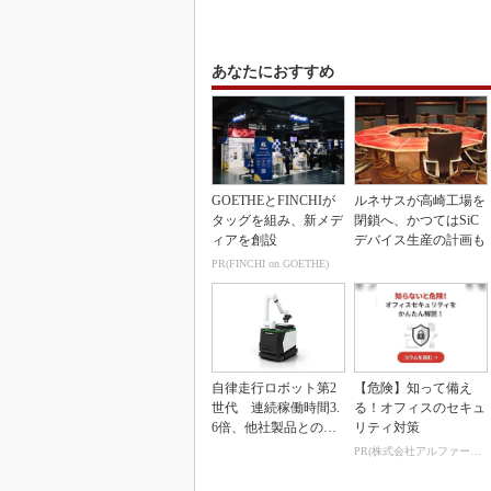
あなたにおすすめ
GOETHEとFINCHIが
ルネサスが高崎工場を
タッグを組み、新メデ
閉鎖へ、かつてはSiC
ィアを創設
デバイス生産の計画も
PR(FINCHI on GOETHE)
自律走行ロボット第2
【危険】知って備え
世代 連続稼働時間3.
る！オフィスのセキュ
6倍、他社製品との連
リティ対策
携も可能
PR(株式会社アルファーテクノ)