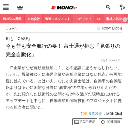
組み込み開発
メカ設計
製造マネジメント
モビリティ
FA
素材／化学
ニュース
2020年2月25日
船も「CASE」
今も昔も安全航行の要！ 富士通が挑む「見張りの
完全自動化」
（1/4 ページ）
「IT企業がなぜ自動運航船に？」と不思議に思うかもしれない。
しかし、異業種ゆえに海運企業や造船企業にはない観点から可能
性に挑んでいる。とはいえ、なにゆえ富士通は、自動車の自動運
転よりはるかに困難な分野に“異業種”の立場から取り組んだの
か。先に紹介した技術報の公開から2年を過ぎた現時点における
アップデートを中心に、自動運航船関連技術のプロジェクトに携
わる担当者に聞いた。
[
長浜和也
，MONOist]
PC用表示
関連情報