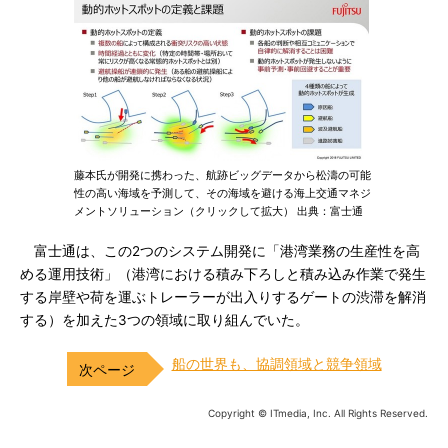
藤本氏が開発に携わった、航跡ビッグデータから松濤の可能
性の高い海域を予測して、その海域を避ける海上交通マネジ
メントソリューション（クリックして拡大） 出典：富士通
富士通は、この2つのシステム開発に「港湾業務の生産性を高
める運用技術」（港湾における積み下ろしと積み込み作業で発生
する岸壁や荷を運ぶトレーラーが出入りするゲートの渋滞を解消
する）を加えた3つの領域に取り組んでいた。
船の世界も、協調領域と競争領域
Copyright © ITmedia, Inc. All Rights Reserved.