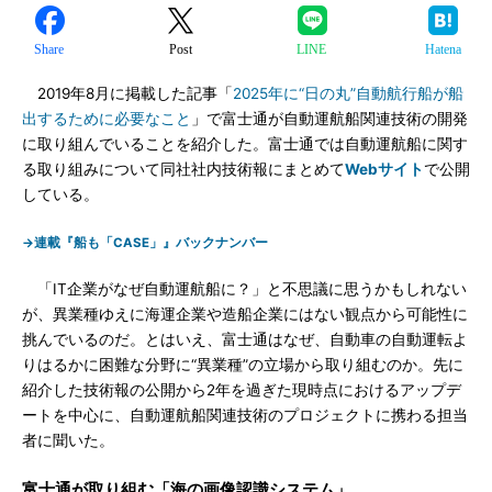
Share
Post
LINE
Hatena
2019年8月に掲載した記事「
2025年に“日の丸”自動航行船が船
出するために必要なこと
」で富士通が自動運航船関連技術の開発
に取り組んでいることを紹介した。富士通では自動運航船に関す
る取り組みについて同社社内技術報にまとめて
Webサイト
で公開
している。
→連載『船も「CASE」』バックナンバー
「IT企業がなぜ自動運航船に？」と不思議に思うかもしれない
が、異業種ゆえに海運企業や造船企業にはない観点から可能性に
挑んでいるのだ。とはいえ、富士通はなぜ、自動車の自動運転よ
りはるかに困難な分野に“異業種”の立場から取り組むのか。先に
紹介した技術報の公開から2年を過ぎた現時点におけるアップデ
ートを中心に、自動運航船関連技術のプロジェクトに携わる担当
者に聞いた。
富士通が取り組む「海の画像認識システム」