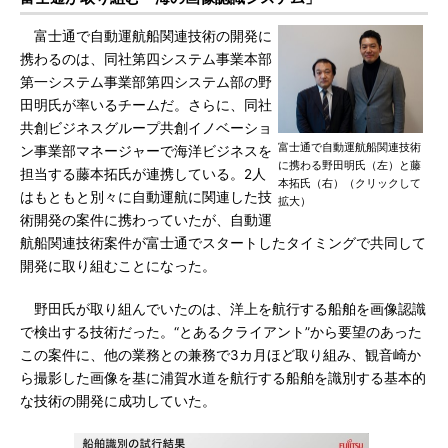
富士通で自動運航船関連技術の開発に
携わるのは、同社第四システム事業本部
第一システム事業部第四システム部の野
田明氏が率いるチームだ。さらに、同社
共創ビジネスグループ共創イノベーショ
富士通で自動運航船関連技術
ン事業部マネージャーで海洋ビジネスを
に携わる野田明氏（左）と藤
担当する藤本拓氏が連携している。2人
本拓氏（右）（クリックして
はもともと別々に自動運航に関連した技
拡大）
術開発の案件に携わっていたが、自動運
航船関連技術案件が富士通でスタートしたタイミングで共同して
開発に取り組むことになった。
野田氏が取り組んでいたのは、洋上を航行する船舶を画像認識
で検出する技術だった。“とあるクライアント”から要望のあった
この案件に、他の業務との兼務で3カ月ほど取り組み、観音崎か
ら撮影した画像を基に浦賀水道を航行する船舶を識別する基本的
な技術の開発に成功していた。