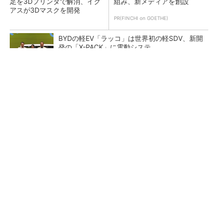
足を3Dプリンタで解消、イグ
組み、新メディアを創設
アスが3Dマスクを開発
PR(FINCHI on GOETHE)
BYDの軽EV「ラッコ」は世界初の軽SDV、新開
発の「X-PACK」に電動システ...
ペロブスカイト太陽電池の量産に有効なイン
ク、従来比で1.5倍の性能向上
【レベル14】生成AIを味方に、3D CADを使い
こなそう！