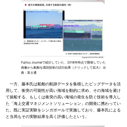
Fujitsu Journalで紹介していた、2018年時点で開発していた
画像から船舶を識別技術の試行結果（クリックして拡大） 出
典：富士通
一方、藤本氏は船舶の航跡データを集積したビッグデータを活
用して、衝突の可能性が高い海域を動的に求め、その海域を避け
て操船する、もしくは衝突の高い海域の発生を防ぐ技術を導入し
た「海上交通マネジメントソリューション」の開発に携わってい
た。既に実証実験をシンガポールで実施しており、藤本氏による
と当局もその実験結果を高く評価したという。