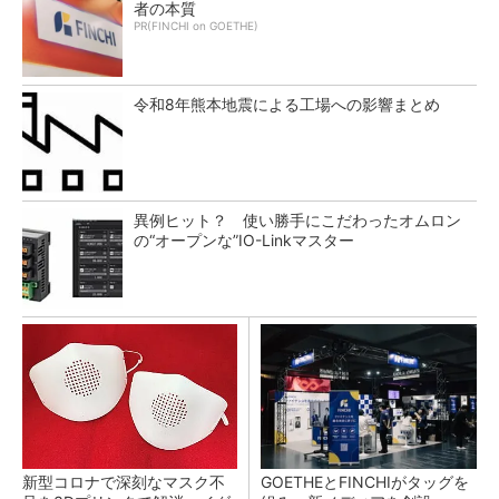
者の本質
PR(FINCHI on GOETHE)
令和8年熊本地震による工場への影響まとめ
異例ヒット？ 使い勝手にこだわったオムロン
の“オープンな”IO-Linkマスター
新型コロナで深刻なマスク不
GOETHEとFINCHIがタッグを