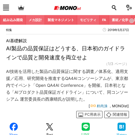
組み込み開発
メカ設計
製造マネジメント
モビリティ
FA
素材／化学
特集
2019年5月27日
AI基礎解説
AI製品の品質保証はどうする、日本初のガイドラ
インで品質と開発速度を両立せよ
（1/3 ページ）
AI技術を活用した製品の品質保証に関する調査／体系化、適用支
援／応用、研究開発を推進するQA4AIコンソーシアムが、東京都
内でイベント「Open QA4AI Conference」を開催。日本初とな
る「AIプロダクト品質保証ガイドライン」について、同コンソー
シアム 運営委員長の西康晴氏が説明した。
[
朴尚洙
，MONOist]
PC用表示
関連情報
Share
Post
LINE
Hatena