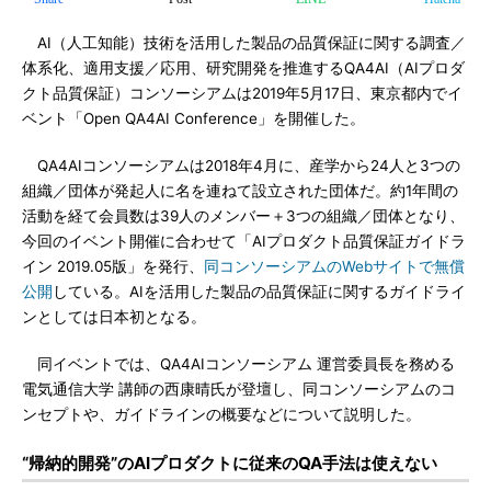
AI（人工知能）技術を活用した製品の品質保証に関する調査／
体系化、適用支援／応用、研究開発を推進するQA4AI（AIプロダ
クト品質保証）コンソーシアムは2019年5月17日、東京都内でイ
ベント「Open QA4AI Conference」を開催した。
QA4AIコンソーシアムは2018年4月に、産学から24人と3つの
組織／団体が発起人に名を連ねて設立された団体だ。約1年間の
活動を経て会員数は39人のメンバー＋3つの組織／団体となり、
今回のイベント開催に合わせて「AIプロダクト品質保証ガイドラ
イン 2019.05版」を発行、
同コンソーシアムのWebサイトで無償
公開
している。AIを活用した製品の品質保証に関するガイドライ
ンとしては日本初となる。
同イベントでは、QA4AIコンソーシアム 運営委員長を務める
電気通信大学 講師の西康晴氏が登壇し、同コンソーシアムのコ
ンセプトや、ガイドラインの概要などについて説明した。
“帰納的開発”のAIプロダクトに従来のQA手法は使えない