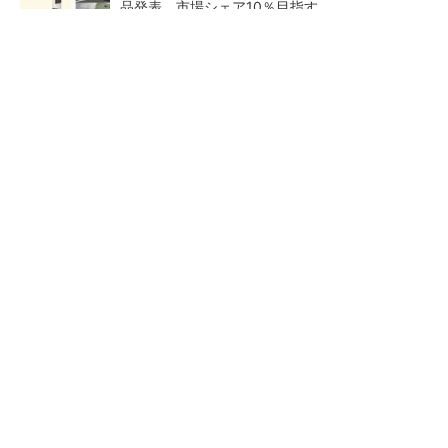
品発表 市場シェア10％目指す
ルネサスが高崎工場を閉鎖へ、かつてはSiCデ
バイス生産の計画も
なぜ熊本に半導体産業が集まるのか――地震で
工場稼働停止相次ぐ
あえて歩かせない――準国産
量産プロセスで、完璧な量産