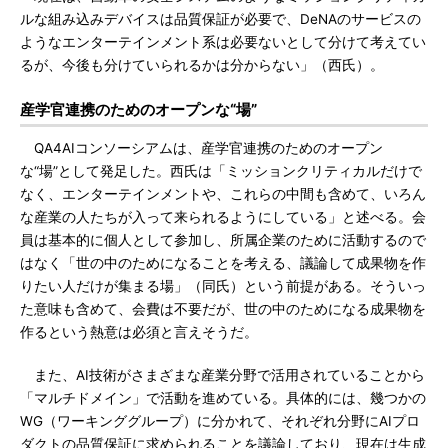
ルな組み込みデバイスは品質保証が必要で、DeNAのサービスの
ようなエンターテインメント系は必要ないとして分けて考えてい
るが、今後も分けていられるかは分からない」（西氏）。
産学官連携のためのオープンな“場”
QA4AIコンソーシアムは、産学官連携のためのオープン
な“場”として発足した。西氏は「ミッションクリティカルだけで
なく、エンターテインメントや、これらの中間も含めて、いろん
な産業の人たちが入って来られるようにしている」と述べる。会
員は基本的に個人として参加し、所属企業のために活動するので
はなく「世の中のためになることを考える、議論して成果物を作
りたい人だけが集まる場」（同氏）という前提がある。そういっ
た意味も含めて、会費は不要だが、世の中のためになる成果物を
作るという熱意は必須と言えそうだ。
また、AI技術がさまざまな産業分野で活用されていることから
「マルチドメイン」で活動を進めている。具体的には、幾つかの
WG（ワーキンググループ）に分かれて、それぞれ分野にAIプロ
ダクトの品質保証に求められることを議論しており、現在は生成