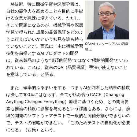
AI技術、特に機械学習や深層学習は、
自社の競争力を高めることを目的に手掛
ける企業が急速に増えている。ただし、
そこで問題になるのが、機械学習や深層
学習で得られた成果の品質保証をどのよ
うに行えばいいかという知見を誰も持っ
QA4AIコンソーシアムの西康
ていないことだ。西氏は「主に機械学習
晴氏
技術を前提とするAIプロダクトの開発
は、従来製品のような“演繹的開発”ではなく“帰納的開発”といわ
れている。これは、従来のQA（品質保証）手法が使えないこと
を意味している」と語る。
また、確率的ふるまいをする、つまりAIが判断した結果の精度
は決して100％にはならず、全てが絡み合うCACE（Changing
Anything Changes Everything）原理に基づくため、どの関連要
素も推論の精度に影響を与えるという課題もある。さらには、演
繹的開発のソフトウェアテストで一般的な同値分割ができないの
で、テストの省略ができない。「このためテストの自動化が必要
になる」（西氏）という。