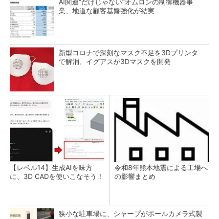
AI関連“だけじゃない”オムロンの制御機器事
業、地道な顧客基盤強化が結実
新型コロナで深刻なマスク不足を3Dプリンタ
で解消、イグアスが3Dマスクを開発
【レベル14】生成AIを味方
令和8年熊本地震による工場へ
に、3D CADを使いこなそう！
の影響まとめ
狭小な駐車場に、シャープがポールカメラ式製