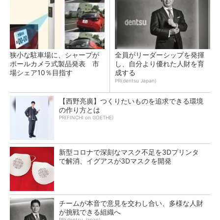
狭小な駐車場に、シャープが
全員がリーダーシップを発揮
ポールカメラ式製品発表 市
し、自分より優れた人財を育
場シェア10％目指す
成する
PR(dentsu Japan)
【西野亮廣】つくりたいものを追求できる環境
の作り方とは
PR(FINCHI on GOETHE)
新型コロナで深刻なマスク不足を3Dプリンタ
で解消、イグアスが3Dマスクを開発
チームが本音で意見を交わし合い、多様な人財
が挑戦できる組織へ
PR(dentsu Japan)