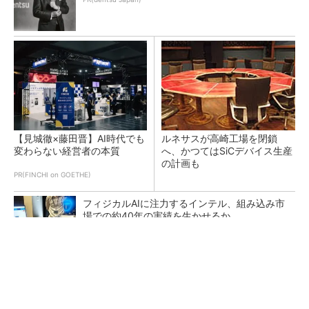
【見城徹×藤田晋】AI時代でも
ルネサスが高崎工場を閉鎖
変わらない経営者の本質
へ、かつてはSiCデバイス生産
の計画も
PR(FINCHI on GOETHE)
フィジカルAIに注力するインテル、組み込み市
場での約40年の実績を生かせるか
現場の作業効率やミスを改善 XRグラス「MiR
ZA」が可能にするピッキングDXの...