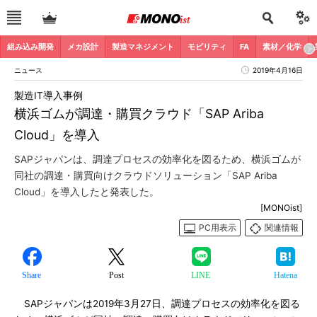
組み込み開発
メカ設計
製造マネジメント
モビリティ
FA
素材／化学
ニュース
2019年4月16日
製造IT導入事例
横浜ゴムが調達・購買クラウド「SAP Ariba
Cloud」を導入
SAPジャパンは、調達プロセスの効率化を図るため、横浜ゴムが
同社の調達・購買向けクラウドソリューション「SAP Ariba
Cloud」を導入したと発表した。
[MONOist]
PC用表示
関連情報
Share
Post
LINE
Hatena
SAPジャパンは2019年3月27日、調達プロセスの効率化を図る