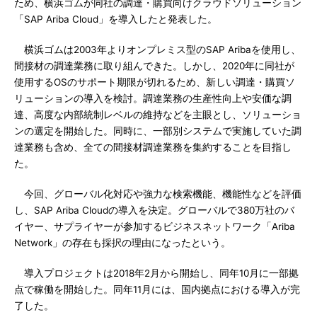
ため、横浜ゴムが同社の調達・購買向けクラウドソリューション
「SAP Ariba Cloud」を導入したと発表した。
横浜ゴムは2003年よりオンプレミス型のSAP Aribaを使用し、
間接材の調達業務に取り組んできた。しかし、2020年に同社が
使用するOSのサポート期限が切れるため、新しい調達・購買ソ
リューションの導入を検討。調達業務の生産性向上や安価な調
達、高度な内部統制レベルの維持などを主眼とし、ソリューショ
ンの選定を開始した。同時に、一部別システムで実施していた調
達業務も含め、全ての間接材調達業務を集約することを目指し
た。
今回、グローバル化対応や強力な検索機能、機能性などを評価
し、SAP Ariba Cloudの導入を決定。グローバルで380万社のバ
イヤー、サプライヤーが参加するビジネスネットワーク「Ariba
Network」の存在も採択の理由になったという。
導入プロジェクトは2018年2月から開始し、同年10月に一部拠
点で稼働を開始した。同年11月には、国内拠点における導入が完
了した。