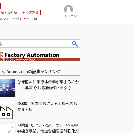
薬品・衣料品
中小製造業
マイページ
ルマガ
告知
Special
tory Automationの記事ランキング
なぜ熊本に半導体産業が集まるのか
――地震で工場稼働停止相次ぐ
令和8年熊本地震による工場への影
響まとめ
AI関連“だけじゃない”オムロンの制
御機器事業、地道な顧客基盤強化が