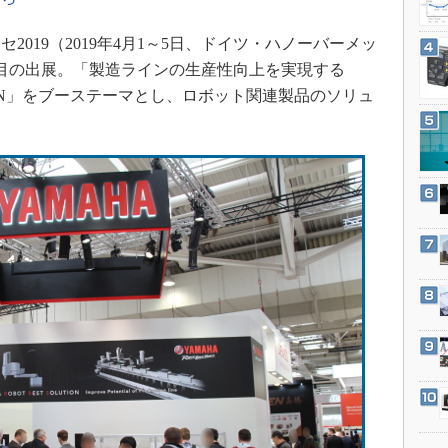
3Dプリンタ
産業オープンネット展
デジタルツインとCAE
019（2019年4月1～5日、ドイツ・ハノーバーメッ
回目の出展。「製造ラインの生産性向上を実現する
S＆OP
OLUTION」をブーステーマとし、ロボット関連製品のソリュ
インダストリー4.0
イノベーション
製造業ビッグデータ
メイドインジャパン
植物工場
知財マネジメント
海外生産
グローバル設計・開発
制御セキュリティ
新型コロナへの対応