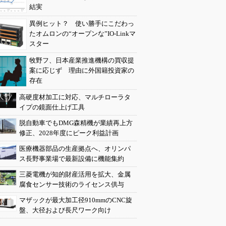
結実
異例ヒット？ 使い勝手にこだわっ
たオムロンの“オープンな”IO-Linkマ
スター
牧野フ、日本産業推進機構の買収提
案に応じず 理由に外国籍投資家の
存在
高硬度材加工に対応、マルチローラタ
イプの鏡面仕上げ工具
脱自動車でもDMG森精機が業績再上方
修正、2028年度にピーク利益計画
医療機器部品の生産拠点へ、オリンパ
ス長野事業場で最新設備に機能集約
三菱電機が知的財産活用を拡大、金属
腐食センサー技術のライセンス供与
マザックが最大加工径910mmのCNC旋
盤、大径および長尺ワーク向け