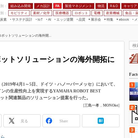
程別：
組み込み開発
メカ設計
製造マネジメント
物流
R＆D
キャリア
FA
業別：
モビリティ
素材／化学
医療機器
ロボット
電機
産業機械
食品・
炭素
サステナ設計
エッジ逆襲
品質
展示会
特集
メ
IoT
AI
ebook
伝承
組み込み開発
CEATEC
読者調査まとめ
編集後記
ボットソリューションの海外開...
JIMTOF
保全
メカ設計
つながるクルマ
組込み/エッジ コンピューティング
ス
 AI
製造マネジメント
5G
展＆IoT/5Gソリューション展
VR／AR
FA
ボットソリューションの海外開拓に
IIFES
モビリティ
フィールドサービス
国際ロボット展
素材／化学
FPGA
Fac
ジャパンモビリティショー
組み込み画像技術
（2019年4月1～5日、ドイツ・ハノーバーメッセ）において、
TECHNO-FRONTIER
ンの生産性向上を実現するYAMAHA ROBOT BEST
組み込みモデリング
人テク展
ロボット関連製品のソリューション提案を行った。
Windows Embedded
[
三島一孝
，
MONOist
]
スマート工場EXPO
車載ソフト開発
EdgeTech+
見る
Share
ISO26262
日本ものづくりワールド
無償設計ツール
AUTOMOTIVE WORLD
ちら