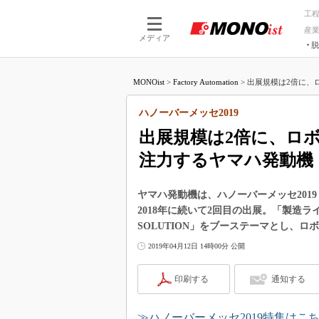
工
産
メディア
脱
つながる技術
AI×技術
MONOist
>
Factory Automation
>
出展規模は2倍に、ロ
つながる工場
AI×設備
つながるサービ
Physical
ハノーバーメッセ2019
出展規模は2倍に、ロ
注力するヤマハ発動機
ヤマハ発動機は、ハノーバーメッセ2019
2018年に続いて2回目の出展。「製造ライ
SOLUTION」をブーステーマとし、
2019年04月12日 14時00分 公開
印刷する
通知する
≫ハノーバーメッセ2019特集はこ