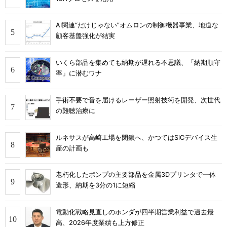
AI関連“だけじゃない”オムロンの制御機器事業、地道な
顧客基盤強化が結実
いくら部品を集めても納期が遅れる不思議、「納期順守
率」に潜むワナ
手術不要で音を届けるレーザー照射技術を開発、次世代
の難聴治療に
ルネサスが高崎工場を閉鎖へ、かつてはSiCデバイス生
産の計画も
老朽化したポンプの主要部品を金属3Dプリンタで一体
造形、納期を3分の1に短縮
電動化戦略見直しのホンダが四半期営業利益で過去最
高、2026年度業績も上方修正