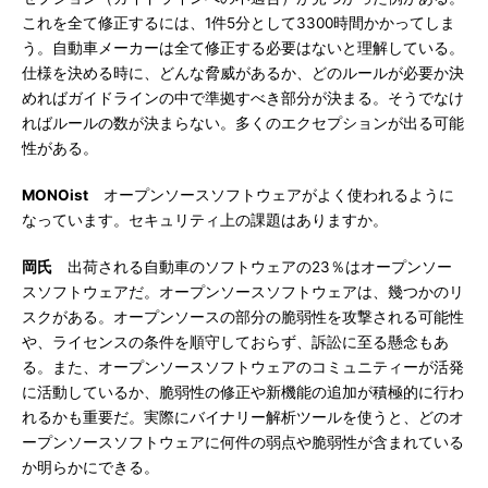
これを全て修正するには、1件5分として3300時間かかってしま
う。自動車メーカーは全て修正する必要はないと理解している。
仕様を決める時に、どんな脅威があるか、どのルールが必要か決
めればガイドラインの中で準拠すべき部分が決まる。そうでなけ
ればルールの数が決まらない。多くのエクセプションが出る可能
性がある。
MONOist
オープンソースソフトウェアがよく使われるように
なっています。セキュリティ上の課題はありますか。
岡氏
出荷される自動車のソフトウェアの23％はオープンソー
スソフトウェアだ。オープンソースソフトウェアは、幾つかのリ
スクがある。オープンソースの部分の脆弱性を攻撃される可能性
や、ライセンスの条件を順守しておらず、訴訟に至る懸念もあ
る。また、オープンソースソフトウェアのコミュニティーが活発
に活動しているか、脆弱性の修正や新機能の追加が積極的に行わ
れるかも重要だ。実際にバイナリー解析ツールを使うと、どのオ
ープンソースソフトウェアに何件の弱点や脆弱性が含まれている
か明らかにできる。