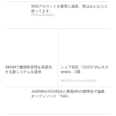
SNSアカウントを着実に成長。実はみんなココ
使ってます。
PR(Dreaw合同会社)
SBOMで脆弱性管理を高度化
シェア別荘「COCO VILLA O
する新システムを提供
wners」3選
PR(COCO VILLA on GOETHE)
JASPARがCOVESAと車両APIの標準化で協業、
オープンソース「Yorii...