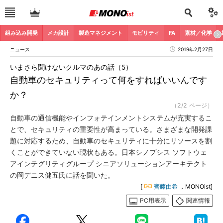
組み込み開発
メカ設計
製造マネジメント
モビリティ
FA
素材／化学
ニュース
2019年2月27日
いまさら聞けないクルマのあの話（5）
自動車のセキュリティって何をすればいいんです
か？
（2/2 ページ）
自動車の通信機能やインフォテインメントシステムが充実するこ
とで、セキュリティの重要性が高まっている。さまざまな開発課
題に対応するため、自動車のセキュリティに十分にリソースを割
くことができていない現状もある。日本シノプシス ソフトウェ
アインテグリティグループ シニアソリューションアーキテクト
の岡デニス健五氏に話を聞いた。
[
齊藤由希
，MONOist]
PC用表示
関連情報