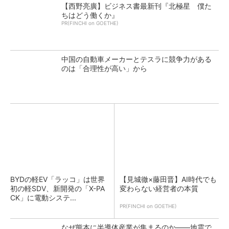
【西野亮廣】ビジネス書最新刊『北極星 僕た
ちはどう働くか』
PR(FINCHI on GOETHE)
中国の自動車メーカーとテスラに競争力がある
のは「合理性が高い」から
BYDの軽EV「ラッコ」は世界
【見城徹×藤田晋】AI時代でも
初の軽SDV、新開発の「X-PA
変わらない経営者の本質
CK」に電動システ...
PR(FINCHI on GOETHE)
なぜ熊本に半導体産業が集まるのか――地震で