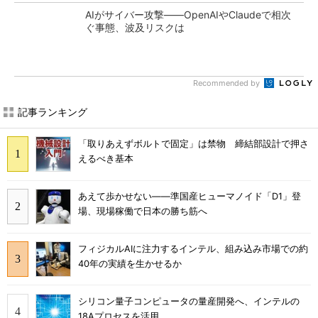
AIがサイバー攻撃――OpenAIやClaudeで相次
ぐ事態、波及リスクは
Recommended by
記事ランキング
「取りあえずボルトで固定」は禁物 締結部設計で押さ
えるべき基本
あえて歩かせない――準国産ヒューマノイド「D1」登
場、現場稼働で日本の勝ち筋へ
フィジカルAIに注力するインテル、組み込み市場での約
40年の実績を生かせるか
シリコン量子コンピュータの量産開発へ、インテルの
18Aプロセスを活用