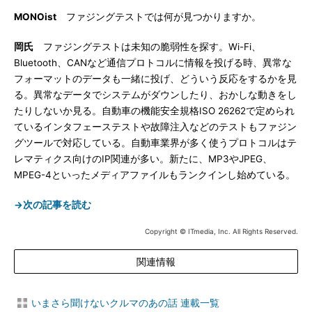
MONOist
ファジングテストでは何が見つかりますか。
岡氏
ファジングテストは未知の脆弱性を探す。Wi-Fi、
Bluetooth、CANなど通信プロトコルに情報を投げる時、異常な
フォーマットのデータも一緒に投げ、どういう反応をするかを見
る。異常なデータでシステムがダウンしたり、おかしな動きをし
たりしないか見る。自動車の機能安全規格ISO 26262で定められ
ているインタフェーステストや故障注入などのテストもファジン
グツールで対応している。自動車業界が多く使うプロトコルはテ
レマティクス向けのIP関連が多い。新たに、MP3やJPEG、
MPEG-4といったメディアファイルもランクインし始めている。
→次の記事を読む
Copyright © ITmedia, Inc. All Rights Reserved.
関連情報
いまさら聞けないクルマのあの話 連載一覧