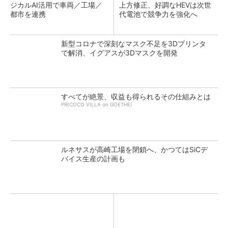
ジカルAI活用で車両／工場／
上方修正、好調なHEVは次世
都市を連携
代電池で競争力を強化へ
新型コロナで深刻なマスク不足を3Dプリンタ
で解消、イグアスが3Dマスクを開発
すべてが絶景、収益も得られるその仕組みとは
PR(COCO VILLA on GOETHE)
ルネサスが高崎工場を閉鎖へ、かつてはSiCデ
バイス生産の計画も