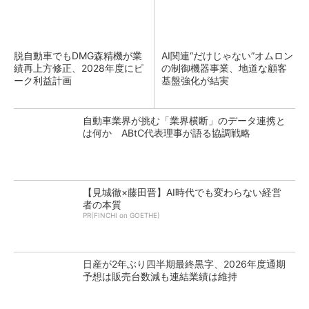
脱自動車でもDMG森精機が業
AI関連“だけじゃない”オムロン
績再上方修正、2028年度にピ
の制御機器事業、地道な顧客
ーク利益計画
基盤強化が結実
自動車業界が挑む「業界横断」のデータ連携と
は何か ABtC代表理事が語る協調戦略
【見城徹×藤田晋】AI時代でも変わらない経営
者の本質
PR(FINCHI on GOETHE)
日産が2年ぶり四半期最終黒字、2026年度通期
予想は販売台数減も連結業績は維持