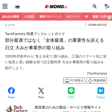
組み込み開発
メカ設計
製造マネジメント
モビリティ
FA
素材／化学
ニュース
2018年10月12日
TechFactory 特選ブックレットガイド
部分最適ではなく「全体最適」の重要性を訴える
日立 大みか事業所の取り組み
2000年代前半から“見える化”に取り組み、工場のスマート化に深
い知見と長い経験を持つ日立製作所 大みか事業所の取り組みを
紹介しよう。
[TechFactory]
PC用表示
関連情報
Share
Post
LINE
Hatena
製造業のための製品・サービス情報サイト