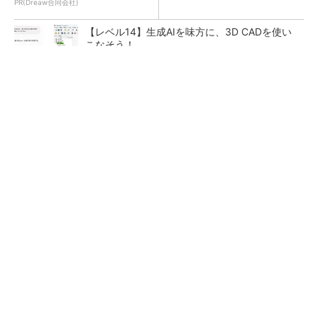
PR(Dreaw合同会社)
【レベル14】生成AIを味方に、3D CADを使い
こなそう！
令和8年熊本地震による工場への影響まとめ
狭小な駐車場に、シャープがポールカメラ式製
品発表 市場シェア10％目指す