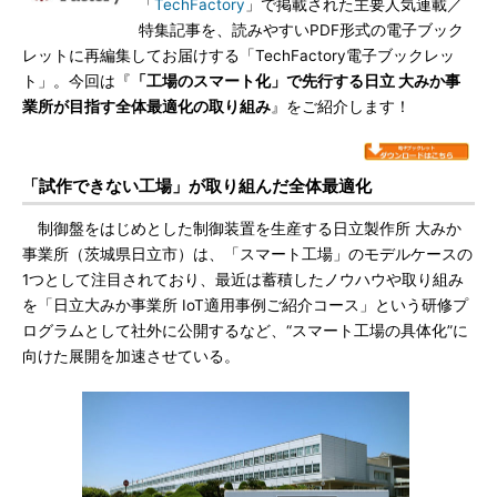
「
TechFactory
」で掲載された主要人気連載／
特集記事を、読みやすいPDF形式の電子ブック
レットに再編集してお届けする「TechFactory電子ブックレッ
ト」。今回は『
「工場のスマート化」で先行する日立 大みか事
業所が目指す全体最適化の取り組み
』をご紹介します！
「試作できない工場」が取り組んだ全体最適化
制御盤をはじめとした制御装置を生産する日立製作所 大みか
事業所（茨城県日立市）は、「スマート工場」のモデルケースの
1つとして注目されており、最近は蓄積したノウハウや取り組み
を「日立大みか事業所 IoT適用事例ご紹介コース」という研修プ
ログラムとして社外に公開するなど、“スマート工場の具体化”に
向けた展開を加速させている。