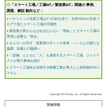
◎
「スマート工場／工場IoT／製造業IoT」関連の 事例、
課題、解説 動向など：
»
パナソニック佐賀工場は2つの顔を持つ、全長100mの生産フ
ロアで見たスマート工場の可能性
»
製造業が変わらなければならない「理由」とスマート工場の
実現に必要な「視点」
»
オムロンが示す「産業用ロボットの未来」――人との新たな
協調、設備との協調へ
»
「設備」とともに「人」も成長するスマート工場、ジェイテ
クトが導入事例を紹介
»
スマート工場化を目指す川崎重工業が導入した高性能RFIDシ
ステム
Copyright © ITmedia, Inc. All Rights Reserved.
関連情報