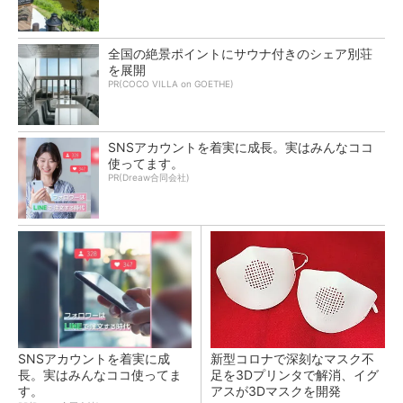
全国の絶景ポイントにサウナ付きのシェア別荘
を展開
PR(COCO VILLA on GOETHE)
SNSアカウントを着実に成長。実はみんなココ
使ってます。
PR(Dreaw合同会社)
SNSアカウントを着実に成
新型コロナで深刻なマスク不
長。実はみんなココ使ってま
足を3Dプリンタで解消、イグ
す。
アスが3Dマスクを開発