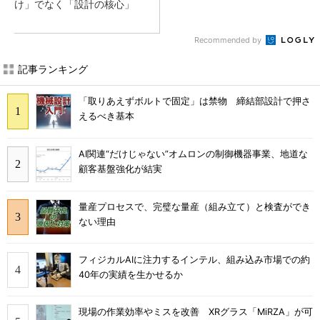
け」でなく「設計の核心」
Recommended by
記事ランキング
「取りあえずボルトで固定」は禁物 締結部設計で押さ
えるべき基本
AI関連“だけじゃない”オムロンの制御機器事業、地道な
顧客基盤強化が結実
量産プロセスで、完璧な量産（組み立て）と検査ができ
ない理由
フィジカルAIに注力するインテル、組み込み市場での約
40年の実績を生かせるか
現場の作業効率やミスを改善 XRグラス「MiRZA」が可