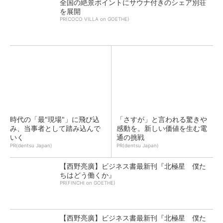
全国の絶景ポイントにサウナ付きのシェア別荘
を展開
PR(COCO VILLA on GOETHE)
時代の「最"現場"」に飛び込
「さすが」と言われる驚きや
み、当事者として踏み込んで
感動を。新しい価値を生む電
いく
通の挑戦
PR(dentsu Japan)
PR(dentsu Japan)
【西野亮廣】ビジネス書最新刊『北極星 僕た
ちはどう働くか』
PR(FINCHI on GOETHE)
【西野亮廣】ビジネス書最新刊『北極星 僕た