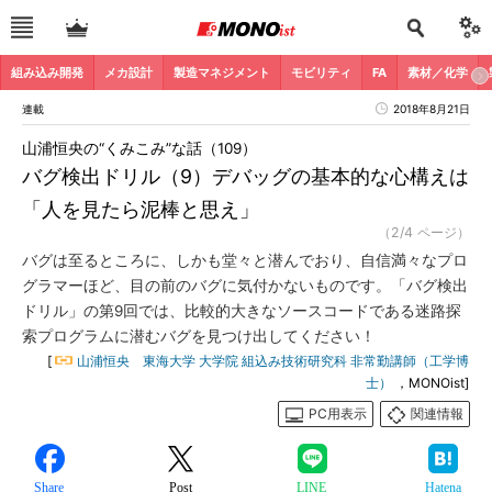
組み込み開発
メカ設計
製造マネジメント
モビリティ
FA
素材／化学
連載
2018年8月21日
山浦恒央の“くみこみ”な話（109）
バグ検出ドリル（9）デバッグの基本的な心構えは
「人を見たら泥棒と思え」
（2/4 ページ）
バグは至るところに、しかも堂々と潜んでおり、自信満々なプロ
グラマーほど、目の前のバグに気付かないものです。「バグ検出
ドリル」の第9回では、比較的大きなソースコードである迷路探
索プログラムに潜むバグを見つけ出してください！
[
山浦恒央 東海大学 大学院 組込み技術研究科 非常勤講師（工学博
士）
，MONOist]
PC用表示
関連情報
Share
Post
LINE
Hatena