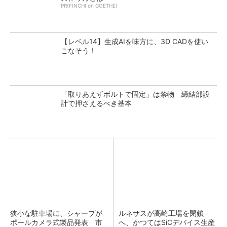
PR(FINCHI on GOETHE)
【レベル14】生成AIを味方に、3D CADを使い
こなそう！
「取りあえずボルトで固定」は禁物 締結部設
計で押さえるべき基本
狭小な駐車場に、シャープが
ルネサスが高崎工場を閉鎖
ポールカメラ式製品発表 市
へ、かつてはSiCデバイス生産