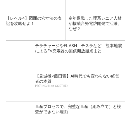
【レベル4】図面の穴寸法の表
定年退職した理系シニア人材
記を攻略せよ！
が核融合発電炉開発で活躍、
なぜ？
テラチャージやFLASH、テスラなど 熊本地震
によるEV充電器の無償開放拠点まと...
【見城徹×藤田晋】AI時代でも変わらない経営
者の本質
PR(FINCHI on GOETHE)
量産プロセスで、完璧な量産（組み立て）と検
査ができない理由