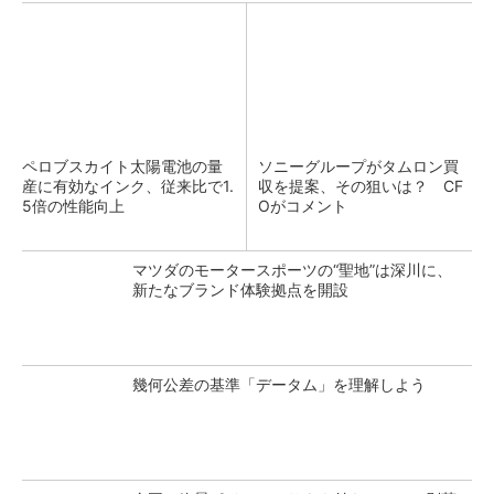
ペロブスカイト太陽電池の量
ソニーグループがタムロン買
産に有効なインク、従来比で1.
収を提案、その狙いは？ CF
5倍の性能向上
Oがコメント
マツダのモータースポーツの“聖地”は深川に、
新たなブランド体験拠点を開設
幾何公差の基準「データム」を理解しよう