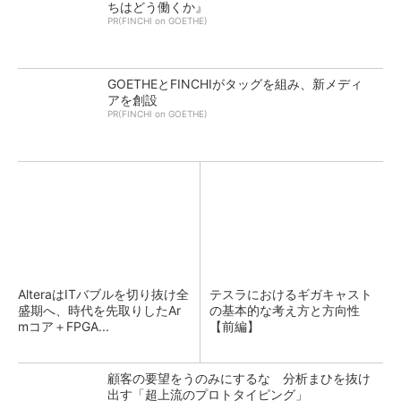
ちはどう働くか』
PR(FINCHI on GOETHE)
GOETHEとFINCHIがタッグを組み、新メディ
アを創設
PR(FINCHI on GOETHE)
AlteraはITバブルを切り抜け全
テスラにおけるギガキャスト
盛期へ、時代を先取りしたAr
の基本的な考え方と方向性
mコア＋FPGA...
【前編】
顧客の要望をうのみにするな 分析まひを抜け
出す「超上流のプロトタイピング」