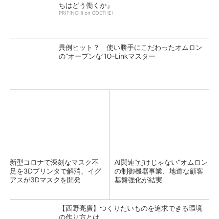
ちはどう働くか』
PR(FINCHI on GOETHE)
異例ヒット？ 使い勝手にこだわったオムロン
の“オープンな”IO-Linkマスター
新型コロナで深刻なマスク不
AI関連“だけじゃない”オムロン
足を3Dプリンタで解消、イグ
の制御機器事業、地道な顧客
アスが3Dマスクを開発
基盤強化が結実
【西野亮廣】つくりたいものを追求できる環境
の作り方とは