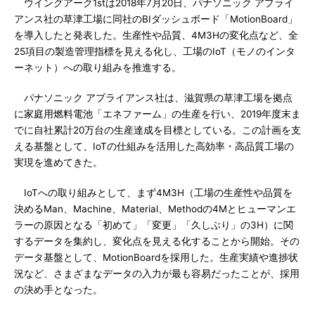
ウイングアーク1stは2018年7月20日、パナソニック アプライ
アンス社の草津工場に同社のBIダッシュボード「MotionBoard」
を導入したと発表した。生産性や品質、4M3Hの変化点など、全
25項目の製造管理指標を見える化し、工場のIoT（モノのインタ
ーネット）への取り組みを推進する。
パナソニック アプライアンス社は、滋賀県の草津工場を拠点
に家庭用燃料電池「エネファーム」の生産を行い、2019年度末ま
でに自社累計20万台の生産達成を目標としている。この計画を支
える基盤として、IoTの仕組みを活用した高効率・高品質工場の
実現を進めてきた。
IoTへの取り組みとして、まず4M3H（工場の生産性や品質を
決めるMan、Machine、Material、Methodの4Mとヒューマンエ
ラーの原因となる「初めて」「変更」「久しぶり」の3H）に関
するデータを集約し、変化点を見える化することから開始。その
データ基盤として、MotionBoardを採用した。生産実績や進捗状
況など、さまざまなデータの入力が最も容易だったことが、採用
の決め手となった。