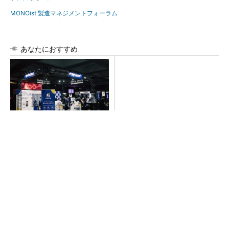
MONOist 製造マネジメントフォーラム
あなたにおすすめ
【見城徹×藤田晋】AI時代でも
FINCHI主催「IVS2026」トー
変わらない経営者の本質
クセッションが話題に！
PR(FINCHI on GOETHE)
PR(FINCHI on GOETHE)
「取りあえずボルトで固定」は禁物 締結部設
計で押さえるべき基本