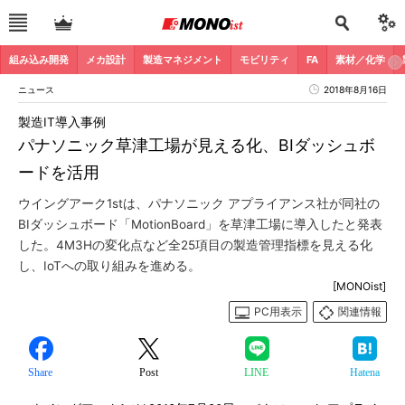
組み込み開発
メカ設計
製造マネジメント
モビリティ
FA
素材／化学
ニュース
2018年8月16日
製造IT導入事例
パナソニック草津工場が見える化、BIダッシュボ
ードを活用
ウイングアーク1stは、パナソニック アプライアンス社が同社の
BIダッシュボード「MotionBoard」を草津工場に導入したと発表
した。4M3Hの変化点など全25項目の製造管理指標を見える化
し、IoTへの取り組みを進める。
[MONOist]
PC用表示
関連情報
Share
Post
LINE
Hatena