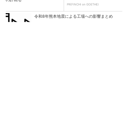
PR(FINCHI on GOETHE)
令和8年熊本地震による工場への影響まとめ
量産プロセスで、完璧な量産（組み立て）と検
査ができない理由
塗料や樹脂改質材の材料に、PBTの球状微粒子
を販売開始