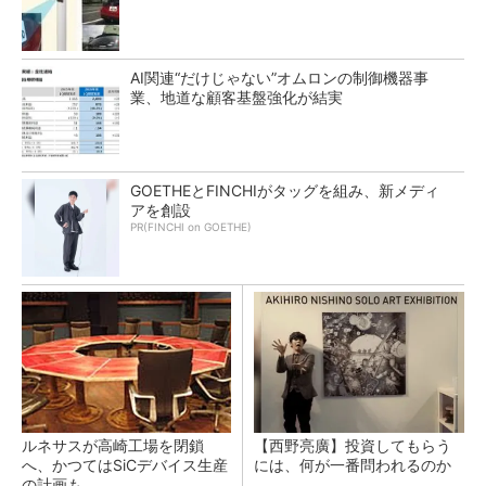
AI関連“だけじゃない”オムロンの制御機器事
業、地道な顧客基盤強化が結実
GOETHEとFINCHIがタッグを組み、新メディ
アを創設
PR(FINCHI on GOETHE)
ルネサスが高崎工場を閉鎖
【西野亮廣】投資してもらう
へ、かつてはSiCデバイス生産
には、何が一番問われるのか
の計画も