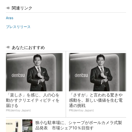
関連リンク
Aras
プレスリリース
あなたにおすすめ
「楽しさ」を感じ、人の心を
「さすが」と言われる驚きや
動かすクリエイティビティを
感動を。新しい価値を生む電
届ける
通の挑戦
PR(dentsu Japan)
PR(dentsu Japan)
狭小な駐車場に、シャープがポールカメラ式製
品発表 市場シェア10％目指す