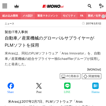
組み込み開発
メカ設計
製造マネジメント
モビリティ
FA
素材／化学
ニュース
2017年3月1日
製造IT導入事例
自動車／産業機械のグローバルサプライヤーが
PLMソフトを採用
米Arasは、同社のPLMソフトウェア「Aras Innovator」を、自動
車／産業機械の総合サプライヤー独Schaefflerグループが採用し
たと発表した。
[MONOist]
PC用表示
関連情報
Share
Post
LINE
Hatena
米Arasは2017年2月7日、PLMソフトウェア「Aras