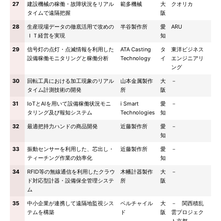
27
建設機械の稼働・故障状況をリアル
範多機械
大
クオリカ
タイムで遠隔把握
阪
28
生産現場データの徹底活用で攻めの
半谷製作所
愛
ARU
ＩＴ経営を実現
知
29
信号灯の点灯・点滅情報を利用した
ATA Casting
タ
東洋ビジネス
設備稼働モニタリングと稼働分析
Technology
イ
エンジニアリ
ング
30
回転工具における加工現象のリアル
山本金属製作
大
－
タイム計測技術の開発
所
阪
31
IoTとAIを用いて設備稼働状況モニ
i Smart
愛
－
タリング及び報知システム
Technologies
知
32
最適把持力ハンドの商品開発
近藤製作所
愛
－
知
33
振動センサーを利用した、芯出し・
近藤製作所
愛
－
ティーチング作業の効率化
知
34
RFID等の無線通信を利用したクラウ
木幡計器製作
大
－
ド対応型計器・設備保全管理システ
所
阪
ム
35
中小企業が連携して遠隔地監視シス
ベルチャイル
大
－ 関西積乱
テムを構築
ド
阪
雲プロジェク