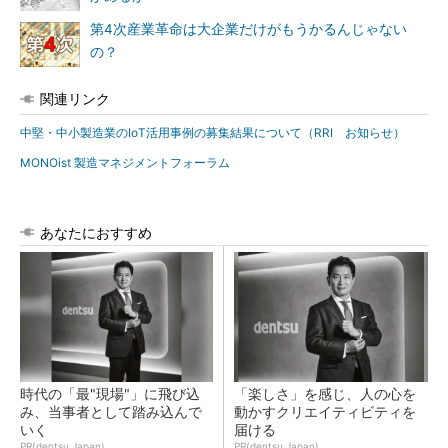
第4次産業革命は大企業だけがもうかるんじゃない
の？
関連リンク
中堅・中小製造業のIoT活用事例の募集結果について（RRI お知らせ）
MONOist 製造マネジメントフォーラム
あなたにおすすめ
時代の「最"現場"」に飛び込
「楽しさ」を感じ、人の心を
み、当事者として踏み込んで
動かすクリエイティビティを
いく
届ける
PR(dentsu Japan)
PR(dentsu Japan)