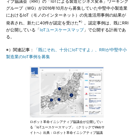
ィブ協議会（RRI）の「IoTによる製造ビジネス変革」ワーキング
グループ（WG）が2016年10月から募集していた中堅中小製造業
におけるIoT（モノのインターネット）の先進活用事例の結果が
※）
発表され、新たに40件が認定を受けた
。認定事例は、既にRRI
が公開している「
IoTユースケースマップ
」で公開する計画であ
る。
※）関連記事：
「既にそれ、十分にIoTですよ」、RRIが中堅中小
製造業のIoT事例を募集
ロボット革命イニシアティブ協議会が公開してい
る「IoTユースケースマップ」（クリックでWebサ
イトへ）出典：ロボット革命イニシアティブ協議