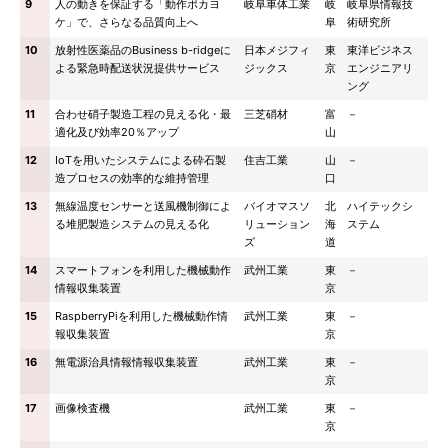
9
人の動きを保証する「動作ポカヨ
岐阜車体工業
岐
岐阜県情報技
ケ」で、さらなる品質向上へ
阜
術研究所
10
放射性医薬品のBusiness b-ridgeに
日本メジフィ
東
東洋ビジネス
よる緊急時配送状況提供サービス
ジックス
京
エンジニアリ
ング
11
合わせ硝子製造工程の見える化・最
三芝硝材
富
－
適化及び効率20％アップ
山
12
IoTを用いたシステムによる砕石製
住吉工業
山
－
造プロセスの効率的な維持管理
口
13
無線温度センサーと送風機制御によ
バイオマスソ
北
ハイテックシ
る堆肥製造システムの見える化
リューション
海
ステム
ズ
道
14
スマートフォンを利用した機械動作
武州工業
東
－
情報収集装置
京
15
RaspberryPiを利用した機械動作情
武州工業
東
－
報収集装置
京
16
無電源治具情報情報収集装置
武州工業
東
－
京
17
画像検査機
武州工業
東
－
京