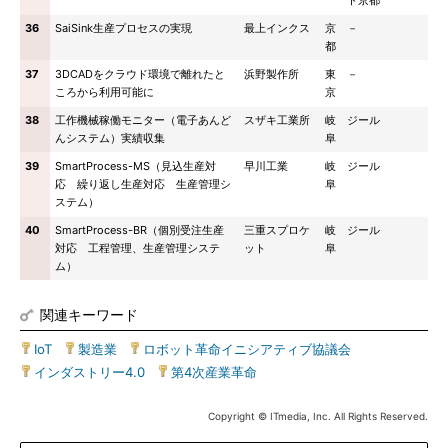
ト京都
36
SaiSink生産プロセスの実現
最上インクス
京
－
都
37
3DCADをクラウド環境で離れたと
浜野製作所
東
－
ころから利用可能に
京
38
工作機械稼働モニター（電子あんど
スザキ工業所
岐
ジール
んシステム）実績収集
阜
39
SmartProcess-MS（見込生産対
早川工業
岐
ジール
応 繰り返し生産対応 生産管理シ
阜
ステム）
40
SmartProcess-BR（個別受注生産
三重スプロケ
岐
ジール
対応 工程管理、生産管理システ
ット
阜
ム）
関連キーワード
IoT
|
製造業
|
ロボット革命イニシアティブ協議会
|
インダストリー4.0
|
第4次産業革命
Copyright © ITmedia, Inc. All Rights Reserved.