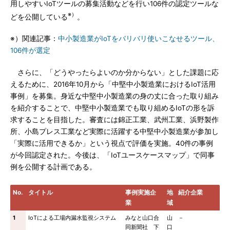
用しやすいIoTツールの募集活動などを行い106件の認定ツールな
※）
どを公開している
。
※）関連記事：
中小製造業がIoTをバリバリ使いこなせるツール、
106件が選定
さらに、「どうやったらよいのか分からない」とした課題に応
えるために、2016年10月から「中堅中小製造業におけるIoT活用
事例」を募集。身近な中堅中小製造業の身の丈に合った取り組み
を紹介することで、中堅中小製造業でも取り組めるIoTの形を訴
求することを目指した。審査には錦正工業、武州工業、浜野製作
所、小島プレス工業など実際に活躍する中堅中小製造業が参加し
「実際に活用できるか」という視点で評価を実施。40件の事例
が今回認定された。今後は、「IoTユースケースマップ」で同事
例を公開する計画である。
No.
タイトル
事例実施企
地
紹介企業
業
域
1
IoTによる工場内漏水監視システム
みなと山口合
山
－
同新聞社 下
口