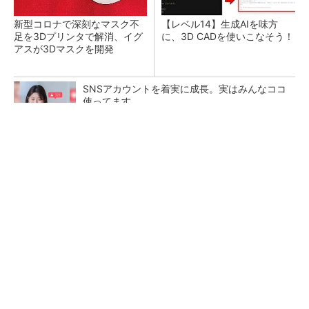
新型コロナで深刻なマスク不
【レベル14】生成AIを味方
足を3Dプリンタで解消、イグ
に、3D CADを使いこなそう！
アスが3Dマスクを開発
SNSアカウントを着実に成長。実はみんなココ
使ってます。
PR(Dreaw合同会社)
令和8年熊本地震による工場への影響まとめ
狭小な駐車場に、シャープがポールカメラ式製
品発表 市場シェア10％目指す