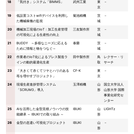
18
「気付き」システム「BIMMS」
武州工業
東
－
京
19
低設置コストwifiデバイスを利用し
菊池精機
茨
－
た機械稼働の監視
城
20
機械加工現場のIoT：加工生産管理
三友製作所
茨
－
の可視化による生産性の向上
城
21
BUDDY ～多様なニーズに応える
泰榮
茨
－
ために情報と物をつなぐ～
城
22
作業者のIoT化によるプレス製造ラ
田中製作所
鳥
レクサー・リ
インの動的最適化生産
取
サーチ
23
「大きくて赤くてツヤとハリのある
CF-K
東
－
苺を増やすプロジェクト」
京
24
現場生産進捗管理システム
玉澤精機
山
国立大学法人
「SCRUM3」導入
形
山形大学 国際
事業化研究セ
ンター
25
AIを活用した金型見積ノウハウの技
IBUKI
山
LIGHTz
能継承 ～ IBUKIでの取り組み ～
形
26
金型の息遣い可視化プロジェクト
IBUKI
山
－
形