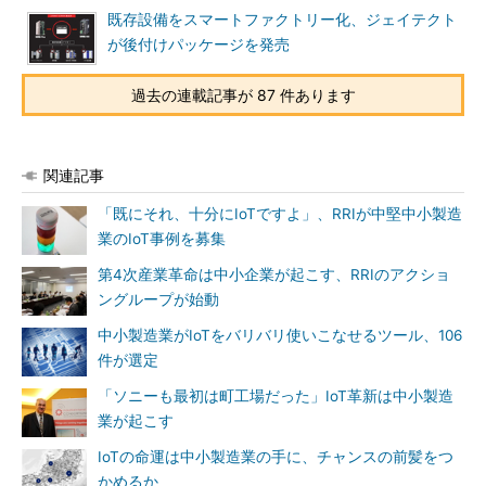
既存設備をスマートファクトリー化、ジェイテクト
が後付けパッケージを発売
過去の連載記事が 87 件あります
関連記事
「既にそれ、十分にIoTですよ」、RRIが中堅中小製造
業のIoT事例を募集
第4次産業革命は中小企業が起こす、RRIのアクショ
ングループが始動
中小製造業がIoTをバリバリ使いこなせるツール、106
件が選定
「ソニーも最初は町工場だった」IoT革新は中小製造
業が起こす
IoTの命運は中小製造業の手に、チャンスの前髪をつ
かめるか