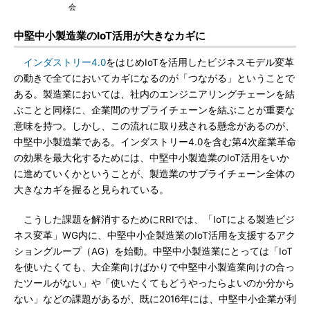
会
中堅中小製造業のIoT活用が大きなカギに
インダストリー4.0
をはじめIoTを活用したビジネスモデル変革
の動きで全てにおいてカギになるのが「つながる」ということで
ある。製造業においては、社内のエンジニアリングチェーンを結
ぶことと同様に、企業間のサプライチェーンを結ぶことが重要な
意味を持つ。しかし、この流れに取り残される懸念があるのが、
中堅中小製造業である。インダストリー4.0を含む第4次産業革命
の効果を最大化するためには、中堅中小製造業のIoT活用をいか
に進めていくかということが、製造業のサプライチェーン全体の
大きなカギを握ると見られている。
こうした課題を解消するためにRRIでは、「IoTによる製造ビジ
ネス変革」WG内に、中堅中小企製造業のIoT活用を支援するアク
ショングループ（AG）を始動。中堅中小製造業にとっては「IoT
を使いたくても、大企業向けばかりで中堅中小製造業向けの合っ
たツールがない」や「使いたくてもどうやったらよいのか分から
ない」などの課題があるが、既に2016年には、中堅中小企業が利