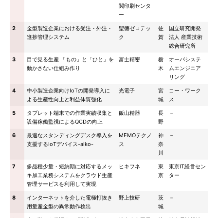
関印刷センタ
ー
2
金型製造企業における受注・外注・
聖徳ゼロテッ
佐
国立研究開発
進捗管理システム
ク
賀
法人 産業技術
総合研究所
3
目で見る生産 「もの」と「ひと」を
富士精密
栃
オーパシステ
動かさない仕組み作り
木
ムエンジニア
リング
4
中小製造企業向けIoTの開発導入に
光電子
宮
コー・ワーク
よる生産性向上と利益体質強化
城
ス
5
タブレット端末での作業実績収集と
飯山精器
長
－
設備稼働監視によるQCDの向上
野
6
最適なスタンディングデスク導入を
MEMOテクノ
神
－
支援するIoTデバイス-aiko-
ス
奈
川
7
多品種少量・短納期に対応するメッ
ヒキフネ
東
東京IT経営セン
キ加工業務システムをクラウド生産
京
ター
管理サービスを利用して実現
8
インターネットを介した電極打抜き
野上技研
茨
－
用量産金型の異常動作検出
城