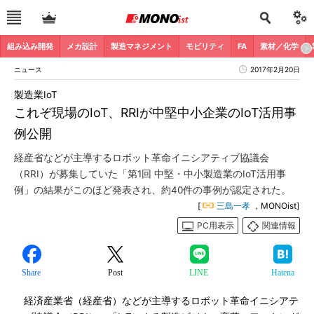
組み込み開発
メカ設計
製造マネジメント
モビリティ
FA
素材／化学
ニュース
2017年2月20日
製造業IoT
これぞ現場のIoT、RRIが中堅中小企業のIoT活用事
例公開
経産省などが主導するロボット革命イニシアティブ協議会
（RRI）が募集していた「第1回 中堅・中小製造業のIoT活用事
例」の結果がこのほど発表され、約40件の事例が認定された。
[
三島一孝
，MONOist]
PC用表示
関連情報
Share
Post
LINE
Hatena
経済産業省（経産省）などが主導するロボット革命イニシアテ