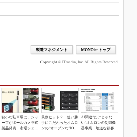
製造マネジメント
MONOist トップ
Copyright © ITmedia, Inc. All Rights Reserved.
狭小な駐車場に、シャ
異例ヒット？ 使い勝
AI関連“だけじゃな
ープがポールカメラ式
手にこだわったオムロ
い”オムロンの制御機
製品発表 市場シェア
ンの“オープンな”IO-L
器事業、地道な顧客基
10％目指す
inkマスター
盤強化が結実