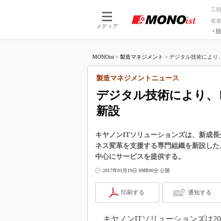
工
産
メディア
脱
つながる技術
AI×技術
MONOist
>
製造マネジメント
>
デジタル技術により、
つながる工場
AI×設備
つながるサービ
Physical
製造マネジメントニュース
デジタル技術により、
新設
キヤノンITソリューションズは、新成
ネス変革を支援する専門組織を新設した
中心にサービスを提供する。
2017年01月19日 09時00分 公開
印刷する
通知する
キヤノンITソリューションズは20