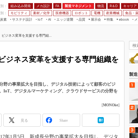
程別：
組み込み開発
メカ設計
製造マネジメント
物流
R＆D
キャリア
FA
業別：
モビリティ
素材／化学
医療機器
ロボット
電機
産業機械
食品・
炭素
サステナ設計
エッジ逆襲
品質
展示会
特集
メ
IoT
AI
ebook
伝承
組み込み開発
CEATEC
読者調査まとめ
編集後記
ビジネス変革を支援する専門組...
JIMTOF
保全
メカ設計
つながるクルマ
組込み/エッジ コンピューティング
ス
 AI
製造マネジメント
5G
展＆IoT/5Gソリューション展
VR／AR
FA
ビジネス変革を支援する専門組織を
IIFES
モビリティ
フィールドサービス
国際ロボット展
素材／化学
FPGA
製造
ジャパンモビリティショー
組み込み画像技術
長分野の事業拡大を目指し、デジタル技術によって顧客のビジ
TECHNO-FRONTIER
。IoT、デジタルマーケティング、クラウドサービスの分野を
組み込みモデリング
人テク展
Windows Embedded
[
MONOist
]
スマート工場EXPO
車載ソフト開発
EdgeTech+
見る
Share
ISO26262
日本ものづくりワールド
無償設計ツール
AUTOMOTIVE WORLD
17年1月5日、新成長分野の事業拡大を目指し、デジタ