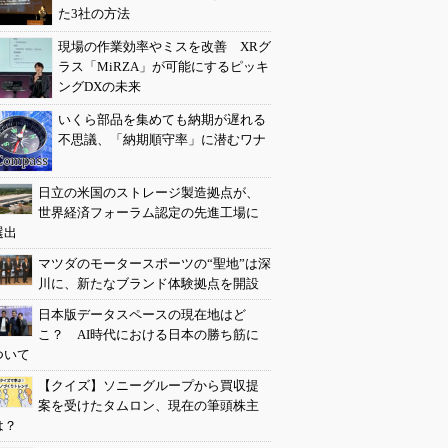
た3社の方法
現場の作業効率やミスを改善 XRグ
ラス「MiRZA」が可能にするピッキ
ングDXの未来
いくら部品を集めても納期が遅れる
不思議、「納期順守率」に潜むワナ
日立の米国のストレージ製造拠点が、
世界経済フォーラム認定の先進工場に
選出
マツダのモータースポーツの“聖地”は深
川に、新たなブランド体験拠点を開設
日本版データスペースの現在地はど
こ？ AI時代における日本の勝ち筋に
ついて
【クイズ】ソニーグループから買収提
案を受けたタムロン、現在の筆頭株主
は？