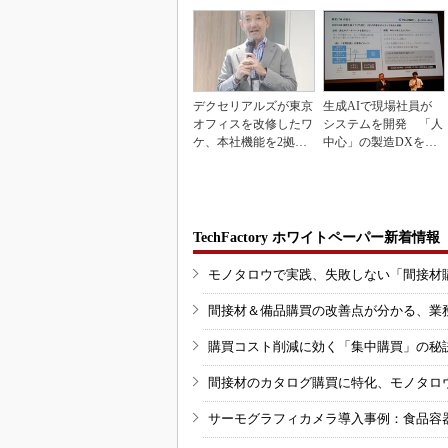
デクセリアルズが東京
生成AIで現場社員が
オフィスを改修したワ
システムを開発 「人
ケ、本社機能を2拠点
中心」の製造DXを自
に
走させた3社の方法
TechFactory ホワイトペーパー新着情報
モノタロウで実践、失敗しない「間接材
間接材＆備品購買の改善点が分かる、業
購買コスト削減に効く「集中購買」の秘
間接材のカタログ購買に特化、モノタロ
サーモグラフィカメラ導入事例：食品容