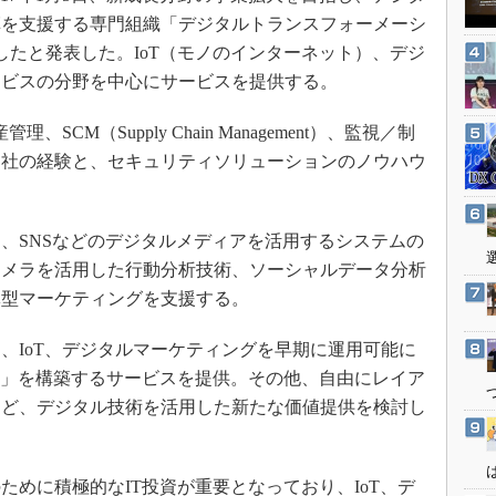
3Dプリンタ
産業オープンネット展
革を支援する専門組織「デジタルトランスフォーメーシ
デジタルツインとCAE
したと発表した。IoT（モノのインターネット）、デジ
S＆OP
ービスの分野を中心にサービスを提供する。
インダストリー4.0
CM（Supply Chain Management）、監視／制
イノベーション
同社の経験と、セキュリティソリューションのノウハウ
製造業ビッグデータ
。
メイドインジャパン
、SNSなどのデジタルメディアを活用するシステムの
植物工場
カメラを活用した行動分析技術、ソーシャルデータ分析
知財マネジメント
導型マーケティングを支援する。
海外生産
IoT、デジタルマーケティングを早期に運用可能に
グローバル設計・開発
T」を構築するサービスを提供。その他、自由にレイア
制御セキュリティ
など、デジタル技術を活用した新たな価値提供を検討し
新型コロナへの対応
めに積極的なIT投資が重要となっており、IoT、デ