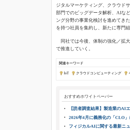
ジタルマーケティング、クラウド
部門でのビッグデータ解析、AIなど
ング分野の事業化検討を進めてき
を持つ社員を集約し、新たに専門
同社では今後、体制の強化／拡大
で推進していく。
関連キーワード
IoT
|
クラウドコンピューティング
|
おすすめホワイトペーパー
【読者調査結果】製造業のAI
2026年4月に義務化の「CL
フィジカルAIに関する最新ニュー