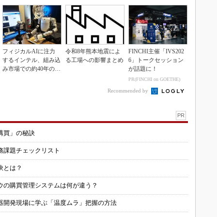
フィジカルAIに注力
令和8年熊本地震によ
FINCHI主催「IVS202
するインテル、組み込
る工場への影響まとめ
6」トークセッション
み市場での約40年の実
が話題に！
績を生かせるか
PR(FINCHI on GOETHE)
Recommended by
PR
購買」の秘訣
務課題チェックリスト
訣とは？
ウの購買管理システムは何が違う？
器開発現場に学ぶ「温度ムラ」把握の方法