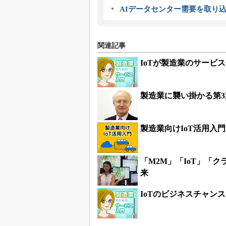
AIデータセンター需要を取り
関連記事
IoTが製造業のサービ
製造業に襲い掛かる第3
製造業向けIoT活用入門
「M2M」「IoT」「
来
IoTのビジネスチャン