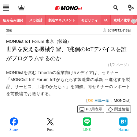
組み込み開発
メカ設計
製造マネジメント
モビリティ
FA
素材／化学
連載
2016年12月13日
MONOist IoT Forum 東京（後編）
世界を変える機械学習、1兆個のIoTデバイスを誰
がプログラムするのか
（1/2 ページ）
MONOistを含むITmediaの産業向け5メディアは、セミナー
「MONOist IoT Forum IoTがもたらす製造業の革新 ～進化する製
品、サービス、工場のかたち～」を開催。同セミナーのレポート
を前後編でお送りする。
[
三島一孝
，MONOist]
PC用表示
関連情報
Share
Post
LINE
Hatena