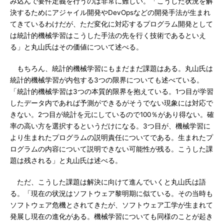
み込んで要件定義を行うのは非常に難しい。「こうした状況を解
決するためにアジャイル開発やDevOpsなどの開発手法が生まれ
てきているわけだが、ただ変化に対応するプログラム開発として
は統計的機械学習はこうした手法の先を行く技術であるといえ
る」と丸山氏はその価値について述べる。
もちろん、統計的機械学習にもまだまだ課題はある。丸山氏は
統計的機械学習が内包する3つの限界についても述べている。
「統計的機械学習は3つの本質的限界を抱えている。1つ目が学習
したデータ内であれば予測ができるがそうでない現象には対応で
きない。2つ目が統計を元にしているので100％があり得ない。確
率の高い方を選択するというだけになる。3つ目が、機械学習に
より生まれたプログラムの説明責任についてである。生まれたプ
ログラムの内容について説明できない可能性が残る。こうした課
題は残される」と丸山氏は述べる。
ただ、こうした課題は解決に向けて進んでいくと丸山氏は語
る。「現在の状況はソフトウェア黎明期に似ている。その当時も
ソフトウェア危機とされてきたが、ソフトウェア工学が生まれて
発展し現在の進化がある。機械学習についても同様のことが起き