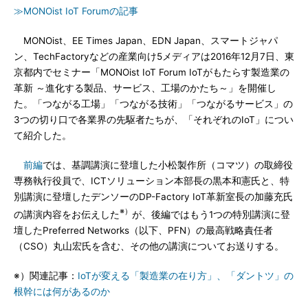
≫MONOist IoT Forumの記事
MONOist、EE Times Japan、EDN Japan、スマートジャパ
ン、TechFactoryなどの産業向け5メディアは2016年12月7日、東
京都内でセミナー「MONOist IoT Forum IoTがもたらす製造業の
革新 ～進化する製品、サービス、工場のかたち～」を開催し
た。「つながる工場」「つながる技術」「つながるサービス」の
3つの切り口で各業界の先駆者たちが、「それぞれのIoT」につい
て紹介した。
前編
では、基調講演に登壇した小松製作所（コマツ）の取締役
専務執行役員で、ICTソリューション本部長の黒本和憲氏と、特
別講演に登壇したデンソーのDP-Factory IoT革新室長の加藤充氏
※）
の講演内容をお伝えした
が、後編ではもう1つの特別講演に登
壇したPreferred Networks（以下、PFN）の最高戦略責任者
（CSO）丸山宏氏を含む、その他の講演についてお送りする。
※）関連記事：
IoTが変える「製造業の在り方」、「ダントツ」の
根幹には何があるのか