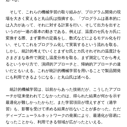
そして、これらの機械学習の取り組みが、プログラム開発の現
場を大きく変えると丸山氏は指摘する。「プログラムは基本的に
は入力があって、それに対する計算を行い、そして出力を出すと
いうのが一連の基本の動きである。例えば、温度のセ氏をカ氏に
変換する際、まず要件の定義をし、数式などによるモデル化を行
い、そしてこれをプログラム化して実装するという流れを取る。
しかし、統計的考えでいくとまずセ氏とカ氏それぞれの温度計を
さまざまな条件で測定し温度分布を取る。まず測定してから考え
るというやり方で、演繹的アプローチと、帰納的アプローチの違
いだともいえる。これが統計的機械学習を用いることで製品開発
にも利用できるようになる」と丸山氏は述べる。
統計的機械学習は、以前からあった技術だが、こうしたアプロ
ーチが従来使われてこなかったのは、得られた結果が何かを示す
最適化が難しかったからだ。また学習項目が増えすぎて（過学
習）も、影響を受けて求める結果が出ないことが多かった。ただ
ディープニューラルネットワークの発展により、最適化が容易に
なったことから、利用できる領域が広がったといえる。