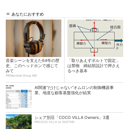
あなたにおすすめ
音楽シーンを支えた64年の歴
「取りあえずボルトで固定」
史、このヘッドホンで感じて
は禁物 締結部設計で押さえ
みて
るべき基本
PR(Marshall Group AB)
AI関連“だけじゃない”オムロンの制御機器事
業、地道な顧客基盤強化が結実
シェア別荘「COCO VILLA Owners」3選
PR(COCO VILLA on GOETHE)