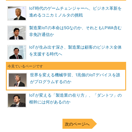
IoT時代のゲームチェンジャーへ、ビジネス革新を
進めるコニカミノルタの挑戦
製造業IoTの本命は5Gなのか、それともLPWA含む
非免許通信か
IoTが生み出す深さ、製造業は顧客のビジネス全体
を支援する時代へ
世界を変える機械学習、1兆個のIoTデバイスを誰
がプログラムするのか
IoTが変える「製造業の在り方」、「ダントツ」の
根幹には何があるのか
次のページへ