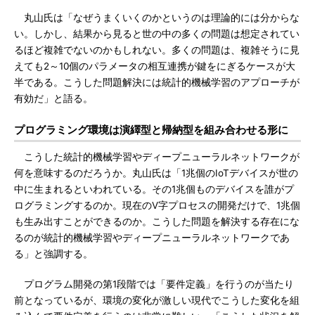
丸山氏は「なぜうまくいくのかというのは理論的には分からな
い。しかし、結果から見ると世の中の多くの問題は想定されてい
るほど複雑でないのかもしれない。多くの問題は、複雑そうに見
えても2～10個のパラメータの相互連携が鍵をにぎるケースが大
半である。こうした問題解決には統計的機械学習のアプローチが
有効だ」と語る。
プログラミング環境は演繹型と帰納型を組み合わせる形に
こうした統計的機械学習やディープニューラルネットワークが
何を意味するのだろうか。丸山氏は「1兆個のIoTデバイスが世の
中に生まれるといわれている。その1兆個ものデバイスを誰がプ
ログラミングするのか。現在のV字プロセスの開発だけで、1兆個
も生み出すことができるのか。こうした問題を解決する存在にな
るのが統計的機械学習やディープニューラルネットワークであ
る」と強調する。
プログラム開発の第1段階では「要件定義」を行うのが当たり
前となっているが、環境の変化が激しい現代でこうした変化を組