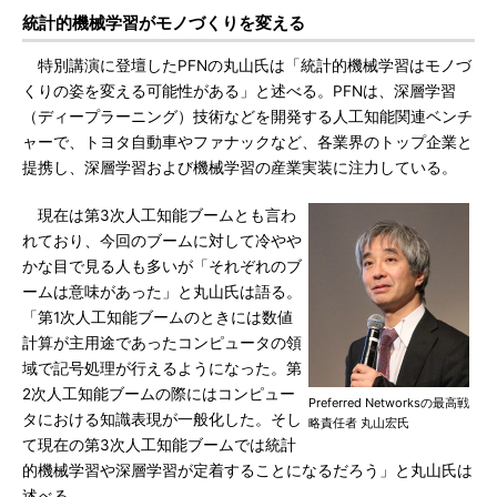
統計的機械学習がモノづくりを変える
特別講演に登壇したPFNの丸山氏は「統計的機械学習はモノづ
くりの姿を変える可能性がある」と述べる。PFNは、深層学習
（ディープラーニング）技術などを開発する人工知能関連ベンチ
ャーで、トヨタ自動車やファナックなど、各業界のトップ企業と
提携し、深層学習および機械学習の産業実装に注力している。
現在は第3次人工知能ブームとも言わ
れており、今回のブームに対して冷やや
かな目で見る人も多いが「それぞれのブ
ームは意味があった」と丸山氏は語る。
「第1次人工知能ブームのときには数値
計算が主用途であったコンピュータの領
域で記号処理が行えるようになった。第
2次人工知能ブームの際にはコンピュー
Preferred Networksの最高戦
タにおける知識表現が一般化した。そし
略責任者 丸山宏氏
て現在の第3次人工知能ブームでは統計
的機械学習や深層学習が定着することになるだろう」と丸山氏は
述べる。