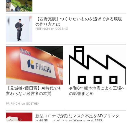
【西野亮廣】つくりたいものを追求できる環境
の作り方とは
PR(FINCHI on GOETHE)
【見城徹×藤田晋】AI時代でも
令和8年熊本地震による工場へ
変わらない経営者の本質
の影響まとめ
PR(FINCHI on GOETHE)
新型コロナで深刻なマスク不足を3Dプリンタ
で解消、イグアスが3Dマスクを開発