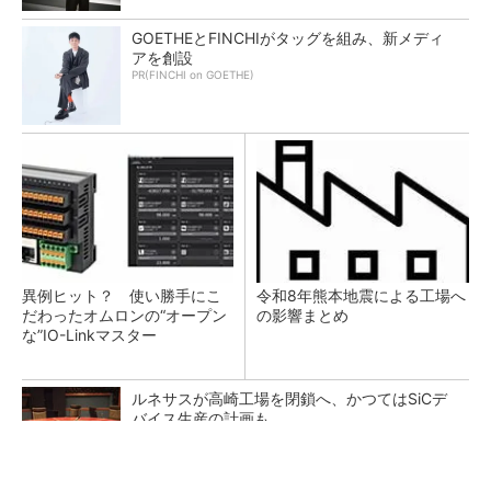
GOETHEとFINCHIがタッグを組み、新メディ
アを創設
PR(FINCHI on GOETHE)
異例ヒット？ 使い勝手にこ
令和8年熊本地震による工場へ
だわったオムロンの“オープン
の影響まとめ
な”IO-Linkマスター
ルネサスが高崎工場を閉鎖へ、かつてはSiCデ
バイス生産の計画も