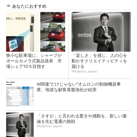
あなたにおすすめ
狭小な駐車場に、シャープが
「楽しさ」を感じ、人の心を
ポールカメラ式製品発表 市
動かすクリエイティビティを
場シェア10％目指す
届ける
PR(dentsu Japan)
AI関連“だけじゃない”オムロンの制御機器事
業、地道な顧客基盤強化が結実
「さすが」と言われる驚きや感動を。新しい価
値を生む電通の挑戦
PR(dentsu Japan)