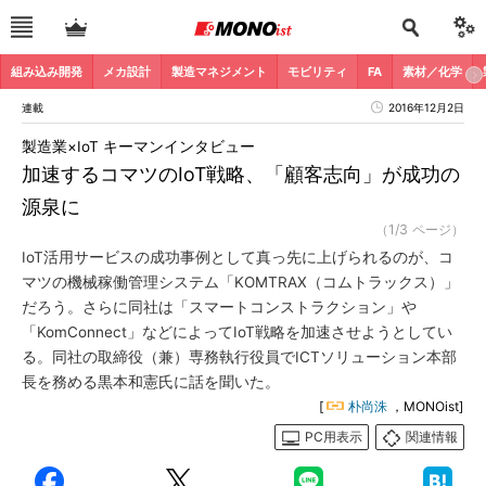
組み込み開発
メカ設計
製造マネジメント
モビリティ
FA
素材／化学
連載
2016年12月2日
製造業×IoT キーマンインタビュー
加速するコマツのIoT戦略、「顧客志向」が成功の
源泉に
（1/3 ページ）
IoT活用サービスの成功事例として真っ先に上げられるのが、コ
マツの機械稼働管理システム「KOMTRAX（コムトラックス）」
だろう。さらに同社は「スマートコンストラクション」や
「KomConnect」などによってIoT戦略を加速させようとしてい
る。同社の取締役（兼）専務執行役員でICTソリューション本部
長を務める黒本和憲氏に話を聞いた。
[
朴尚洙
，MONOist]
PC用表示
関連情報