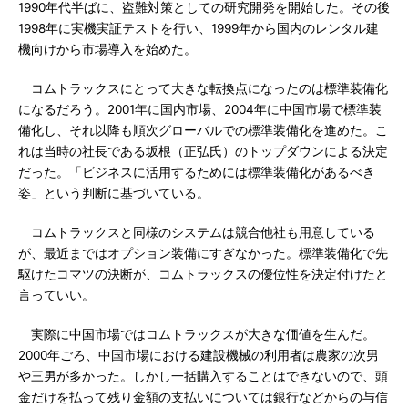
1990年代半ばに、盗難対策としての研究開発を開始した。その後
1998年に実機実証テストを行い、1999年から国内のレンタル建
機向けから市場導入を始めた。
コムトラックスにとって大きな転換点になったのは標準装備化
になるだろう。2001年に国内市場、2004年に中国市場で標準装
備化し、それ以降も順次グローバルでの標準装備化を進めた。こ
れは当時の社長である坂根（正弘氏）のトップダウンによる決定
だった。「ビジネスに活用するためには標準装備化があるべき
姿」という判断に基づいている。
コムトラックスと同様のシステムは競合他社も用意している
が、最近まではオプション装備にすぎなかった。標準装備化で先
駆けたコマツの決断が、コムトラックスの優位性を決定付けたと
言っていい。
実際に中国市場ではコムトラックスが大きな価値を生んだ。
2000年ごろ、中国市場における建設機械の利用者は農家の次男
や三男が多かった。しかし一括購入することはできないので、頭
金だけを払って残り金額の支払いについては銀行などからの与信