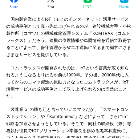
Share
Post
LINE
Hatena
国内製造業によるIoT（モノのインターネット）活用サービス
の成功事例として真っ先に上げられるのが、建設機械大手・小松
製作所（コマツ）の機械稼働管理システム「KOMTRAX（コムト
ラックス）」だろう。建機の位置情報や車両情報を通信で取得す
ることによって、保守管理から省エネ運転に至るまで顧客にさま
ざまなサービスを提供している。
コムトラックスが開発されたのは、IoTという言葉が広く知ら
れるようになるよりはるか前の1999年。その後、2000年代に入
ってからのコマツ躍進の原動力となったコムトラックスが、IoT
活用サービスの成功事例として取り上げられるのは当然のこと
だ。
製造業IoTの勝ち組と言っていいコマツだが、「スマートコン
ストラクション」や「KomConnect」などによって、さらにIoT
戦略を加速させようとしている。そこで、同社の取締役（兼）専
務執行役員でICTソリューション本部長を務める黒本和憲氏に、
コムトラックスの成功要因や、現在推し進めているIoT戦略につ