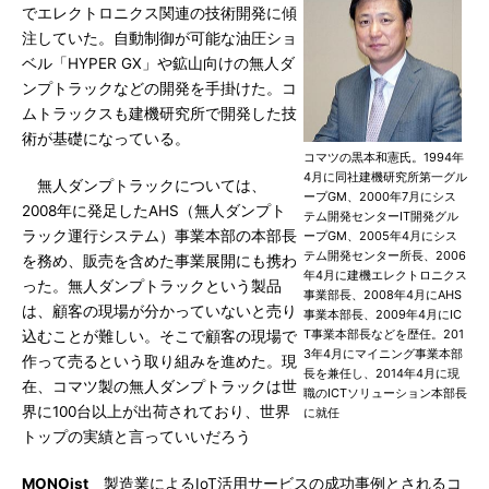
でエレクトロニクス関連の技術開発に傾
注していた。自動制御が可能な油圧ショ
ベル「HYPER GX」や鉱山向けの無人ダ
ンプトラックなどの開発を手掛けた。コ
ムトラックスも建機研究所で開発した技
術が基礎になっている。
コマツの黒本和憲氏。1994年
4月に同社建機研究所第一グル
無人ダンプトラックについては、
ープGM、2000年7月にシス
2008年に発足したAHS（無人ダンプト
テム開発センターIT開発グル
ラック運行システム）事業本部の本部長
ープGM、2005年4月にシス
テム開発センター所長、2006
を務め、販売を含めた事業展開にも携わ
年4月に建機エレクトロニクス
った。無人ダンプトラックという製品
事業部長、2008年4月にAHS
は、顧客の現場が分かっていないと売り
事業本部長、2009年4月にIC
T事業本部長などを歴任。201
込むことが難しい。そこで顧客の現場で
3年4月にマイニング事業本部
作って売るという取り組みを進めた。現
長を兼任し、2014年4月に現
在、コマツ製の無人ダンプトラックは世
職のICTソリューション本部長
界に100台以上が出荷されており、世界
に就任
トップの実績と言っていいだろう
MONOist
製造業によるIoT活用サービスの成功事例とされるコ