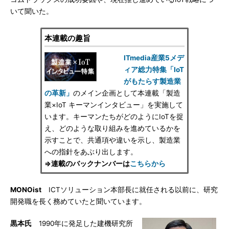
いて聞いた。
本連載の趣旨
ITmedia産業5メデ
ィア総力特集「IoT
がもたらす製造業
の革新」
のメイン企画として本連載「製造
業×IoT キーマンインタビュー」を実施して
います。キーマンたちがどのようにIoTを捉
え、どのような取り組みを進めているかを
示すことで、共通項や違いを示し、製造業
への指針をあぶり出します。
⇒連載のバックナンバーは
こちらから
MONOist
ICTソリューション本部長に就任される以前に、研究
開発職を長く務めていたと聞いています。
黒本氏
1990年に発足した建機研究所