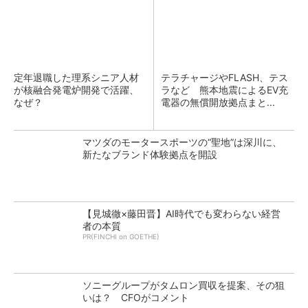
定年退職した理系シニア人材
テラチャージやFLASH、テス
が核融合発電炉開発で活躍、
ラなど 熊本地震によるEV充
なぜ？
電器の無償開放拠点まと...
マツダのモータースポーツの“聖地”は深川に、
新たなブランド体験拠点を開設
【見城徹×藤田晋】AI時代でも変わらない経営
者の本質
PR(FINCHI on GOETHE)
ソニーグループがタムロン買収を提案、その狙
いは？ CFOがコメント