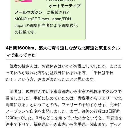
「
オートモーティブ
メールマガジン
」に掲載された
MONOist/EE Times Japan/EDN
Japanの編集担当者による編集後記
の転載です。
4日間1600km、盛大に寄り道しながら北海道と東北をクル
マで走ってきた
読者の皆さんは、お盆休みはいかがお過ごしでしたか。まとま
って休みが取れた方やお盆以外に休まれる方、「平日は平日
だ！」という方、さまざまだったことと思います。
筆者は、現在住んでいる東京都内から実家の札幌までクルマで
帰省しました。事前に決めていたのは「青森港からフェリーで北
海道に渡る」ということのみ。フェリーの予約すらせず、完全に
ノープランで自宅を出発しました。まず、往路の行程は3日間約
1200kmでした。3日もどこを走っていたのかというと、常磐道を
途中で下りて、福島県いわき市内から岩手県一関市まで、ずっと