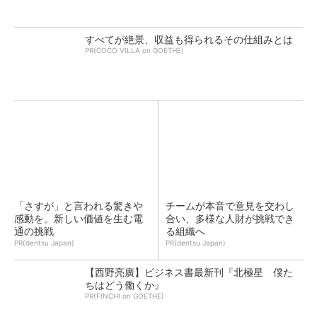
すべてが絶景、収益も得られるその仕組みとは
PR(COCO VILLA on GOETHE)
「さすが」と言われる驚きや
チームが本音で意見を交わし
感動を。新しい価値を生む電
合い、多様な人財が挑戦でき
通の挑戦
る組織へ
PR(dentsu Japan)
PR(dentsu Japan)
【西野亮廣】ビジネス書最新刊『北極星 僕た
ちはどう働くか』
PR(FINCHI on GOETHE)