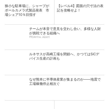
狭小な駐車場に、シャープが
【レベル4】図面の穴寸法の表
ポールカメラ式製品発表 市
記を攻略せよ！
場シェア10％目指す
チームが本音で意見を交わし合い、多様な人財
が挑戦できる組織へ
PR(dentsu Japan)
ルネサスが高崎工場を閉鎖へ、かつてはSiCデ
バイス生産の計画も
なぜ熊本に半導体産業が集まるのか――地震で
工場稼働停止相次ぐ