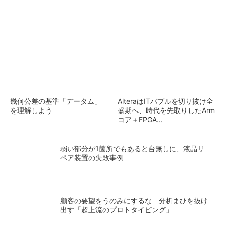
幾何公差の基準「データム」
AlteraはITバブルを切り抜け全
を理解しよう
盛期へ、時代を先取りしたArm
コア＋FPGA...
弱い部分が1箇所でもあると台無しに、液晶リ
ペア装置の失敗事例
顧客の要望をうのみにするな 分析まひを抜け
出す「超上流のプロトタイピング」