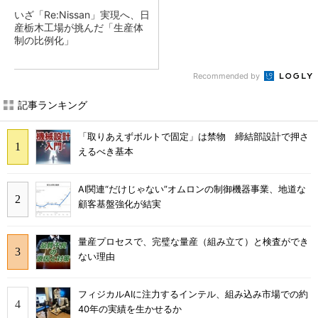
いざ「Re:Nissan」実現へ、日
産栃木工場が挑んだ「生産体
制の比例化」
Recommended by
記事ランキング
「取りあえずボルトで固定」は禁物 締結部設計で押さ
えるべき基本
AI関連“だけじゃない”オムロンの制御機器事業、地道な
顧客基盤強化が結実
量産プロセスで、完璧な量産（組み立て）と検査ができ
ない理由
フィジカルAIに注力するインテル、組み込み市場での約
40年の実績を生かせるか