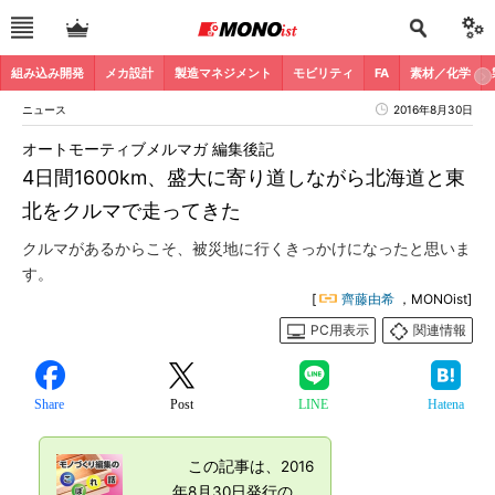
組み込み開発
メカ設計
製造マネジメント
モビリティ
FA
素材／化学
ニュース
2016年8月30日
オートモーティブメルマガ 編集後記
4日間1600km、盛大に寄り道しながら北海道と東
北をクルマで走ってきた
クルマがあるからこそ、被災地に行くきっかけになったと思いま
す。
[
齊藤由希
，MONOist]
PC用表示
関連情報
Share
Post
LINE
Hatena
この記事は、2016
年8月30日発行の