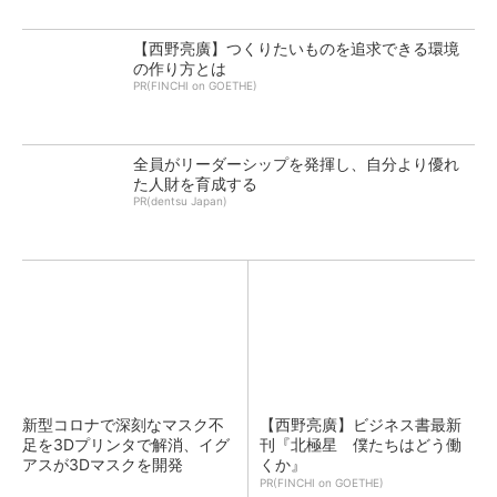
【西野亮廣】つくりたいものを追求できる環境
の作り方とは
PR(FINCHI on GOETHE)
全員がリーダーシップを発揮し、自分より優れ
た人財を育成する
PR(dentsu Japan)
新型コロナで深刻なマスク不
【西野亮廣】ビジネス書最新
足を3Dプリンタで解消、イグ
刊『北極星 僕たちはどう働
アスが3Dマスクを開発
くか』
PR(FINCHI on GOETHE)