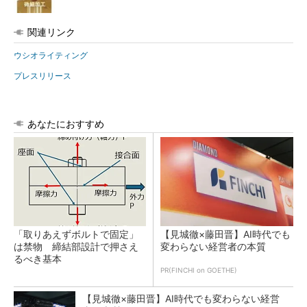
関連リンク
ウシオライティング
プレスリリース
あなたにおすすめ
「取りあえずボルトで固定」
【見城徹×藤田晋】AI時代でも
は禁物 締結部設計で押さえ
変わらない経営者の本質
るべき基本
PR(FINCHI on GOETHE)
【見城徹×藤田晋】AI時代でも変わらない経営