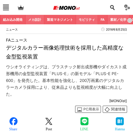
組み込み開発
メカ設計
製造マネジメント
モビリティ
FA
素材／化学
ニュース
2016年8月25日
FAニュース
デジタルカラー画像処理技術を採用した高精度な
金型監視装置
ウシオライティングは、プラスチック射出成形機やダイカスト成
形機用の金型監視装置「PLUS-E」の新モデル「PLUS-E PE-
600」を発売した。基本性能を強化し、200万画素のデジタルカ
ラーカメラ採用により、従来品よりも監視精度が大幅に向上し
た。
[MONOist]
PC用表示
関連情報
Share
Post
LINE
Hatena