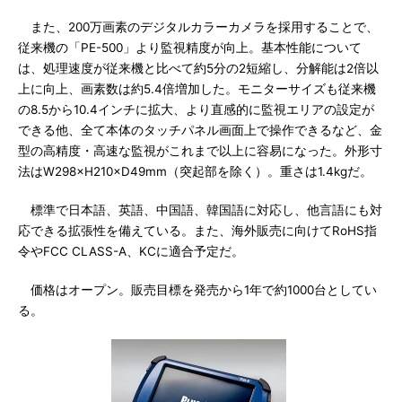
また、200万画素のデジタルカラーカメラを採用することで、
従来機の「PE-500」より監視精度が向上。基本性能について
は、処理速度が従来機と比べて約5分の2短縮し、分解能は2倍以
上に向上、画素数は約5.4倍増加した。モニターサイズも従来機
の8.5から10.4インチに拡大、より直感的に監視エリアの設定が
できる他、全て本体のタッチパネル画面上で操作できるなど、金
型の高精度・高速な監視がこれまで以上に容易になった。外形寸
法はW298×H210×D49mm（突起部を除く）。重さは1.4kgだ。
標準で日本語、英語、中国語、韓国語に対応し、他言語にも対
応できる拡張性を備えている。また、海外販売に向けてRoHS指
令やFCC CLASS-A、KCに適合予定だ。
価格はオープン。販売目標を発売から1年で約1000台としてい
る。