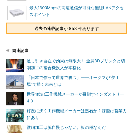
最大1300Mbpsの高速通信が可能な無線LANアクセ
スポイント
過去の連載記事が 853 件あります
関連記事
足し引き自在で効果は無限大！ 金属3Dプリンタと切
削加工の複合機投入が本格化
「日本で作って世界で勝つ」――オークマが“夢工
場”で描く未来とは
世界1位の工作機械メーカーが目指すインダストリー
4.0
好況に沸く工作機械メーカーは盤石か!? 課題は営業力
にあり
微細加工は腕自慢じゃない。飯の種なんだ