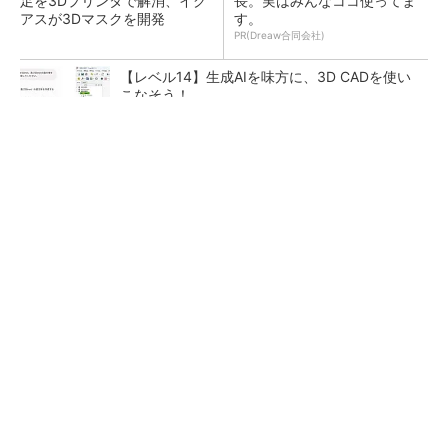
足を3Dプリンタで解消、イグ
長。実はみんなココ使ってま
アスが3Dマスクを開発
す。
PR(Dreaw合同会社)
【レベル14】生成AIを味方に、3D CADを使い
こなそう！
令和8年熊本地震による工場への影響まとめ
狭小な駐車場に、シャープがポールカメラ式製
品発表 市場シェア10％目指す