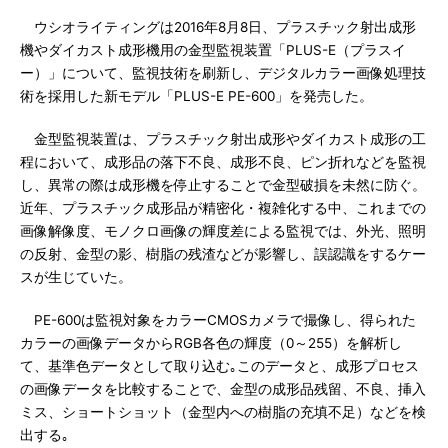
ウシオライティングは2016年8月8日、プラスチック射出成形
機やダイカスト成形機用の金型監視装置「PLUS-E（プラスイ
ー）」について、監視技術を刷新し、デジタルカラー画像処理技
術を採用した新モデル「PLUS-E PE-600」を発売した。
金型監視装置は、プラスチック射出成形やダイカスト成形の工
程において、成形品の落下不良、成形不良、ピン折れなどを監視
し、異常の際は成形機を停止することで金型破損を未然に防ぐ。
近年、プラスチック成形品が精密化・複雑化する中、これまでの
画像解像度、モノクロ画像の輝度差による監視では、外光、照明
の反射、金型の影、樹脂の残渣などが影響し、誤認識をするケー
スが生じていた。
PE-600は監視対象をカラーCMOSカメラで撮像し、得られた
カラーの画像データからRGB各色の輝度（0～255）を解析し
て、基準色データとして取り込む｡このデータと、成形プロセス
の画像データを比較することで、金型の成形品残留、不良、挿入
ミス、ショートショット（金型内への樹脂の充填不足）などを検
出する｡