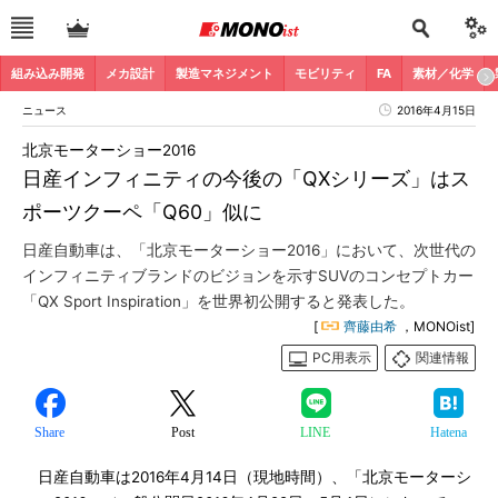
組み込み開発
メカ設計
製造マネジメント
モビリティ
FA
素材／化学
ニュース
2016年4月15日
北京モーターショー2016
日産インフィニティの今後の「QXシリーズ」はス
ポーツクーペ「Q60」似に
日産自動車は、「北京モーターショー2016」において、次世代の
インフィニティブランドのビジョンを示すSUVのコンセプトカー
「QX Sport Inspiration」を世界初公開すると発表した。
[
齊藤由希
，MONOist]
PC用表示
関連情報
Share
Post
LINE
Hatena
日産自動車は2016年4月14日（現地時間）、「北京モーターシ