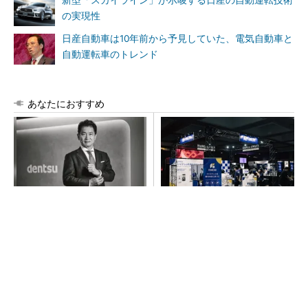
新型「スカイライン」が示唆する日産の自動運転技術
の実現性
日産自動車は10年前から予見していた、電気自動車と
自動運転車のトレンド
あなたにおすすめ
全員がリーダーシップを発揮
【見城徹×藤田晋】AI時代でも
し、自分より優れた人財を育
変わらない経営者の本質
成する
PR(dentsu Japan)
PR(FINCHI on GOETHE)
令和8年熊本地震による工場への影響まとめ