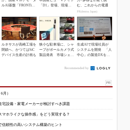
か、国産マルチモーダ
準国産ヒューマノイド
力×多様な才能で挑
ルAI基盤「FRONTi
「D1」登場、現場稼
む、これからの電通
a」が始動
働で日本の勝ち筋へ
PR(dentsu Japan)
ルネサスが高崎工場を
狭小な駐車場に、シャ
生成AIで現場社員が
閉鎖へ、かつてはSiC
ープがポールカメラ式
システムを開発 「人
デバイス生産の計画も
製品発表 市場シェア
中心」の製造DXを自
10％目指す
走させた3社の方法
Recommended by
PR
～6月）
住宅設備・家電メーカーが検討すべき課題
スマホライクな操作感」をどう実現する？
で信頼性の高いシステム構築のヒント