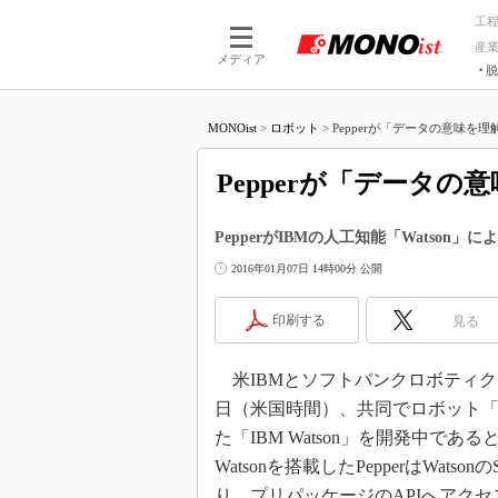
工
産
メディア
脱
つながる技術
AI×技術
MONOist
>
ロボット
>
Pepperが「データの意味を理解する
つながる工場
AI×設備
つながるサービ
Physical
Pepperが「データの意
PepperがIBMの人工知能「Watso
2016年01月07日 14時00分 公開
印刷する
見る
米IBMとソフトバンクロボティクスは
日（米国時間）、共同でロボット「Pe
た「IBM Watson」を開発中である
Watsonを搭載したPepperはWatso
り、プリパッケージのAPIへアク