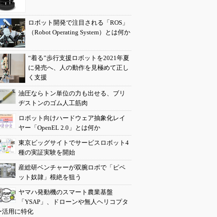
ロボット開発で注目される「ROS」
（Robot Operating System）とは何か
“着る”歩行支援ロボットを2021年夏
に発売へ、人の動作を見極めて正し
く支援
油圧ならトン単位の力も出せる、ブリ
ヂストンのゴム人工筋肉
ロボット向けハードウェア抽象化レイ
ヤー「OpenEL 2.0」とは何か
東京ビッグサイトでサービスロボット4
種の実証実験を開始
産総研ベンチャーが双腕ロボで「ピペ
ット奴隷」根絶を狙う
ヤマハ発動機のスマート農業基盤
「YSAP」、ドローンや無人ヘリコプタ
ー活用に特化