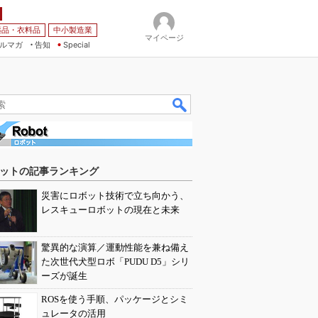
薬品・衣料品
中小製造業
マイページ
ルマガ
告知
Special
ットの記事ランキング
災害にロボット技術で立ち向かう、
レスキューロボットの現在と未来
驚異的な演算／運動性能を兼ね備え
た次世代犬型ロボ「PUDU D5」シリ
ーズが誕生
ROSを使う手順、パッケージとシミ
ュレータの活用