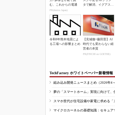
力×多様な才能で挑
スク不足を3Dプリン
む、これからの電通
タで解消、イグアスが
3Dマスクを開発
PR(dentsu Japan)
令和8年熊本地震によ
【見城徹×藤田晋】AI
る工場への影響まとめ
時代でも変わらない経
営者の本質
PR(FINCHI on GOETHE)
TechFactory ホワイトペーパー新着情報
組み込み開発ニュースまとめ（2026年4
夢の「スマートホーム」実現に向けて、
スマホ世代が住宅設備や家電に求める「
マイクロカーネルの基礎知識：セキュア