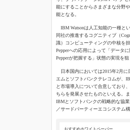
能にすることからさまざまな分野
能となる。
IBM Watsonは人工知能の一種
同社の推進するコグニティブ（Cogni
識）コンピューティングの中核を
Pepperへの応用によって「データ
Pepperが把握する」状態の実現を
日本国内においては2015年2月
エムとソフトバンクテレコムが、IBM 
と市場導入について合意しており
ちらを発展させたものといえる。また
IBMとソフトバンクの戦略的な協業に
／サードパーティーエコシステム
おすすめホワイトペーパー