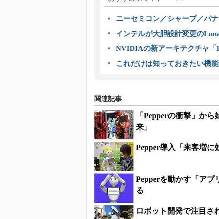
ニーセミコン／シャープ／パナ
インテルが大胆設計変更のLuna
NVIDIAの新アーキテクチャ「Bl
これだけは知っておきたい機能
関連記事
「Pepperの衝撃」
来」
Pepper導入「来客
Pepperを動かす「
る
ロボット開発で注目される「R