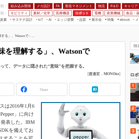
程別：
組み込み開発
メカ設計
製造マネジメント
物流
R＆D
キャリア
FA
業別：
モビリティ
素材／化学
医療機器
ロボット
電機
産業機械
食品・
炭素
サステナ設計
エッジ逆襲
品質
展示会
特集
メ
IoT
AI
ebook
伝承
組み込み開発
CEATEC
読者調査まとめ
編集後記
」、Watsonで - ...
JIMTOF
保全
メカ設計
つながるクルマ
組込み/エッジ コンピューティング
ス
 AI
製造マネジメント
5G
味を理解する」、Watsonで
展＆IoT/5Gソリューション展
VR／AR
FA
IIFES
モビリティ
フィールドサービス
n」によって、データに隠された“意味”を把握する。
国際ロボット展
[
渡邊宏
，
MONOist
]
素材／化学
FPGA
ロボ
ジャパンモビリティショー
組み込み画像技術
TECHNO-FRONTIER
Share
組み込みモデリング
人テク展
Windows Embedded
2016年1月6
スマート工場EXPO
車載ソフト開発
pper」に向け
EdgeTech+
と発表した。IBM
ISO26262
日本ものづくりワールド
nのSDKを備えてお
無償設計ツール
AUTOMOTIVE WORLD
セスすることを可