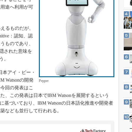
3Dプリンタ
産業オープンネット展
や用途へ利用が可
デジタルツインとCAE
S＆OP
といえるものだが、
インダストリー4.0
tive：認知、認
イノベーション
担うものであり、
製造業ビッグデータ
に隠された意味を
メイドインジャパン
狙う。
植物工場
に日本アイ・ビー・
知財マネジメント
Watsonの開発
Pepper
海外生産
、今回の発表はこ
グローバル設計・開発
、この発表は日本でIBM Watsonを展開するという
制御セキュリティ
基づいており、IBM Watsonの日本語化推進や開発者
構築なども並行して行われる。
新型コロナへの対応