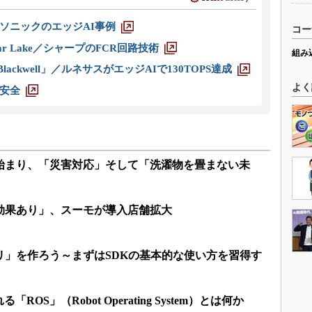
ソニックのエッジAI事例
コー
r Lake／シャープのFCR回路技術
組み
ackwell」／ルネサスがエッジAIで130TOPS達成
よく
安全
から始まり、「災害対応」そして「洗濯物を畳まない未
増に効果あり」、スーモが導入店舗拡大
アプリ」を作ろう～まずはSDKの基本的な使い方を習得す
OS」（Robot Operating System）とは何か