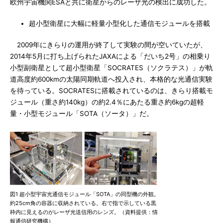
欧州宇宙機関ESAと共に衛星からのレーザ光の検出に成功した。
超小型衛星に大幅に軽量小型化した通信モジュールを搭載
2009年にきらりの運用が終了して実験の間が空いていたが、
2014年5月に打ち上げられたJAXAによる「だいち2号」の相乗り
小型副衛星として超小型衛星「SOCRATES（ソクラテス）」が軌
道高度約600kmの太陽同期軌道へ投入され、本格的な光通信実験
を待っている。SOCRATESに搭載されているのは、きらり搭載モ
ジュール（重さ約140kg）の約2.4％にあたる重さ約6kgの超軽
量・小型モジュール「SOTA（ソータ）」だ。
図1 超小型宇宙光通信モジュール「SOTA」の同型機の外観。
約25cm角の容器に収納されている。右で指で示している黒
枠内に見えるのがレーザ光送信用のレンズ。（資料提供：情
報通信研究機構）