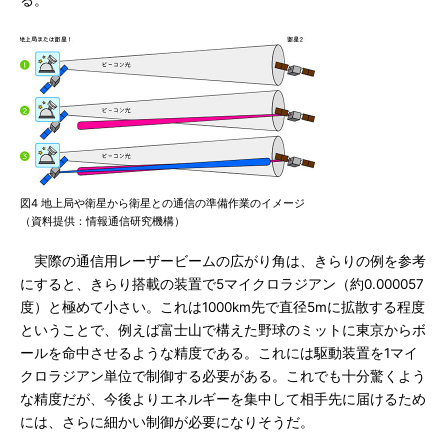
る。
図4 地上局や衛星から衛星との通信の準備作業のイメージ
（資料提供：情報通信研究機構）
実際の通信用レーザービームの広がり角は、きらりの例を参考
にすると、きらり搭載の装置で5マイクロラジアン（約0.000057
度）と極めて小さい。これは1000km先で直径5mに拡散する程度
ということで、例えば富士山で構えた野球のミットに東京からボ
ールを命中させるような精度である。これには駆動装置を1マイ
クロラジアン単位で制御する必要がある。これでも十分驚くよう
な精度だが、今後よりエネルギーを集中して相手先に届けるため
には、さらに細かい制御が必要になりそうだ。