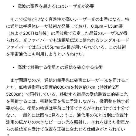
電波の限界を超えるにはレーザ光が必要
そこで拡散が少なく直進性が高いレーザー光の出番になる。特
に近年は半導体レーザ技術が発展しており、0.8μm～1.5μm帯
（およそ200THz前後）の周波数で安定した品質のレーザ光が得
られる。光ファイバーでも遠距離伝送に使われるシングルモード
ファイバーでは主に1.55μmの波長が用いられている。この技術
を宇宙通信にも利用しようというわけだ。
高速で移動する衛星との通信を確立する技術
まず問題なのが、通信の相手先に確実にレーザー光を届けるこ
とだ。低軌道衛星は高度約600kmを秒速約7km（時速約2万
5200km）で飛行している。移動する衛星の受信装置に的確に光
を照射するには、移動位置を常に予測しながら、微調整を施す必
要がある。衛星の軌道は事前に計算できるがそれだけでは十分で
ない。一般的には図4に見るように、通信用の光とは別に位置計
測用の広がりの大きなビーコン光を照射し、それを捉えた衛星か
らの通信光を受けて位置を正確に合わせる仕組みがとられてい