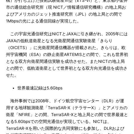
構）が打ち上げた技術試験衛星VI型（ETS-VI）と、東京都小金井
市の通信総合研究所（現 NICT／情報通信研究機構）の地上局お
よびアメリカのジェット推進研究所（JPL）の地上局との間で
1Mbpsの光による通信回線が実現した。
この宇宙光通信研究はNICTとJAXAに引き継がれ、2005年には
JAXAの低軌道衛星となる光衛星間通信実験衛星「きらり
（OICETS）」に光衛星間通信機器が搭載された。きらりは、欧
州宇宙機関（ESA）の静止衛星ARTEMISとの間で、これも世界初
となる双方向衛星間通信実験を成功させた。またNICTの地上局
との間で、低軌道衛星として世界初となる双方向光通信を成功さ
せた。
世界最速記録は5.6Gbps
海外事例では2008年、ドイツ航空宇宙センター（DLR）が運
用する地球観測衛星「TerraSAR-X（テラサーX）」とアメリカの
衛星「NFIRE」との間、TerraSAR-Xと地上局との間で世界最速と
なる5.6Gbpsでの空間光通信が実現している。NICTは、
TerraSAR-Xを用いた国際的な共同実験にも参加し、DLRおよび