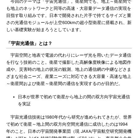
今回のテーマは「宇宙光通信」。衛星間でも、地上～衛星間で
も地上のネットワークと同等の高速・大容量データ通信の実現を
目指す取り組みです。日本で開発された片手で持てるサイズと重
さの光通信モジュールが上空600kmの超小型衛星に搭載され、新
しい基礎実験が始まろうとしています。
「宇宙光通信」とは？
宇宙空間と地表で電波の代わりにレーザ光を用いたデータ通信
を行なう技術のこと。衛星で撮影した高解像度映像による地図作
成や、災害時の地上の状況の観測、地上の通信網の中継などさま
ざまな社会ニーズ、産業ニーズに対応できる大容量・高速な地上
～衛星間および衛星～衛星間の通信を実現するのが目的だ。
日本が世界で初めて衛星から地上の間の双方向宇宙光通信
を実証
宇宙光通信技術は1980年代から研究が進められてきたが、世界
で初めて衛星～地上間の双方向空間光通信に成功したのは1994
年のこと。日本の宇宙開発事業団（現 JAXA/宇宙航空研究開発機