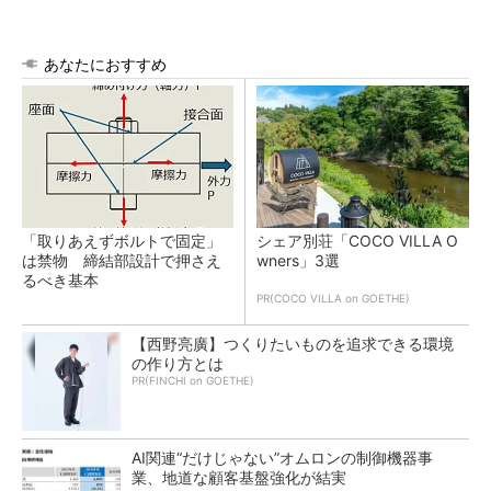
あなたにおすすめ
「取りあえずボルトで固定」
シェア別荘「COCO VILLA O
は禁物 締結部設計で押さえ
wners」3選
るべき基本
PR(COCO VILLA on GOETHE)
【西野亮廣】つくりたいものを追求できる環境
の作り方とは
PR(FINCHI on GOETHE)
AI関連“だけじゃない”オムロンの制御機器事
業、地道な顧客基盤強化が結実