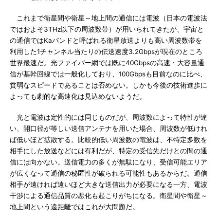
これまで衛星間や衛星～地上間の通信には電波（日本の電波法
ではおよそ3THz以下の周波数帯）が用いられてきたが、宇宙と
の通信ではKaバンドと呼ばれる衛星放送よりも高い周波数帯を
利用した1チャンネル当たりの伝送速度3.2Gbpsが現在のところ
世界最速だ。光ファイバー網では既に40Gbpsの高速・大容量通
信が基幹回線では一般化しており、100Gbpsも目前なのに比べ、
貧弱なスピードであることは否めない。しかも今後の技術進歩に
よっても劇的な高速化は見込めないようだ。
光と電波は定性的には同じものだが、周波数によって特性が違
い、開口径が等しい送信アンテナを用いた場合、周波数が低けれ
ば低いほど拡散する。比較的低い周波数の電波は、不特定多数を
相手にした放送などには有利だが、特定の受信先だけとの間の通
信には向かない。送信電力の多くが無駄になり、受信可能エリア
が広くなって通信の秘匿性が破られる可能性もあるからだ。通信
相手が遠ければ遠いほど大きな送信出力が必要になる一方、電波
干渉による通信品質の悪化も起こりがちになる。衛星間や衛星～
地上間という遠距離ではこれが大問題だ。