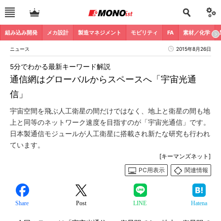
組み込み開発
メカ設計
製造マネジメント
モビリティ
FA
素材／化学
ニュース
2015年8月26日
5分でわかる最新キーワード解説
通信網はグローバルからスペースへ「宇宙光通
信」
宇宙空間を飛ぶ人工衛星の間だけではなく、地上と衛星の間も地
上と同等のネットワーク速度を目指すのが「宇宙光通信」です。
日本製通信モジュールが人工衛星に搭載され新たな研究も行われ
ています。
[キーマンズネット]
PC用表示
関連情報
Share
Post
LINE
Hatena