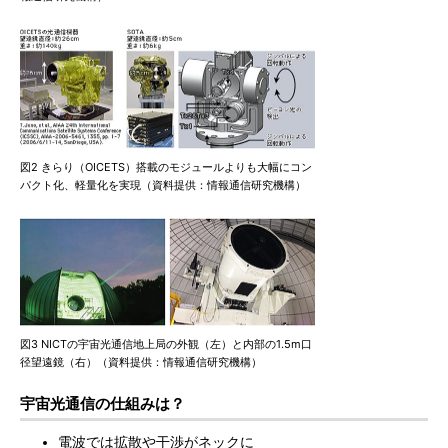
図2 きらり（OICETS）搭載のモジュールよりも大幅にコン
パクト化、軽量化を実現（資料提供：情報通信研究機構）
図3 NICTの宇宙光通信地上局の外観（左）と内部の1.5m口
径望遠鏡（右）（資料提供：情報通信研究機構）
宇宙光通信の仕組みは？
電波では拡散や干渉がネックに