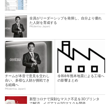
全員がリーダーシップを発揮し、自分より優れ
た人財を育成する
PR(dentsu Japan)
チームが本音で意見を交わし
令和8年熊本地震による工場へ
合い、多様な人財が挑戦でき
の影響まとめ
る組織へ
PR(dentsu Japan)
新型コロナで深刻なマスク不足を3Dプリンタ
で解消、イグアスが3Dマスクを開発